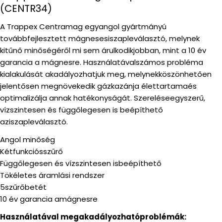
(CENTR34)
A Trappex Centramag egyangol gyártmányú
továbbfejlesztett mágnesesiszapleválasztó, melynek
kitűnő minőségéről mi sem árulkodikjobban, mint a 10 év
garancia a mágnesre. Használatávalszámos probléma
kialakulását akadályozhatjuk meg, melynekköszönhetően
jelentősen megnövekedik gázkazánja élettartamaés
optimalizálja annak hatékonyságát. Szereléseegyszerű,
vízszintesen és függőlegesen is beépíthető
aziszapleválasztó.
Angol minőség
Kétfunkciósszűrő
Függőlegesen és vízszintesen isbeépíthető
Tökéletes áramlási rendszer
5szűrőbetét
10 év garancia amágnesre
Használatával megakadályozhatóproblémák: