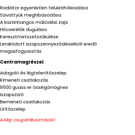
Radiátor egyenletlen felületihőleadása
Szivattyúk meghibásodása
A kazánhangos működési zaja
Hőcserélők dugulása
Keresztmetszetszűkülése
Lerakódott iszapszennyeződésekből eredő
magasfogyasztás
Centramagrészei:
Adagoló és légtelenítőszelep
Kimeneti csatlakozás
9500 guass er ősségűmágnes
Iszapszűrő
Bemeneti csatlakozás
Ürítőszelep
A kép csupánillusztráció!