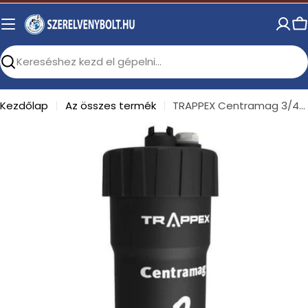
Skip
to
C
content
Search
Kezdőlap
Az összes termék
TRAPPEX Centramag 3/4" iszapleválasztó
Open media 0 in modal