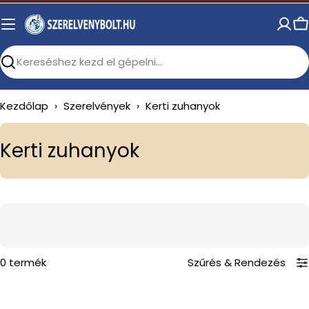
Skip
to
C
content
Search
Kezdőlap
›
Szerelvények
›
Kerti zuhanyok
C
Kerti zuhanyok
o
l
l
e
c
0 termék
Szűrés
&
Rendezés
t