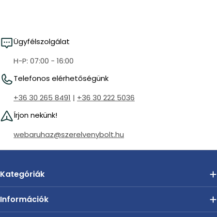
i
o
n
Ügyfélszolgálat
:
H-P: 07:00 - 16:00
Telefonos elérhetőségünk
+36 30 265 8491
|
+36 30 222 5036
Írjon nekünk!
webaruhaz@szerelvenybolt.hu
Kategóriák
Információk