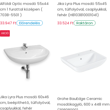
Alföldi Optic mosdó 55x44
Jika Lyra Plus mosdó 55x45
cm 1 furattal középen (
cm, túlfolyóval, csaplyukkal,
7038-5501 )
fehér (H8103810001041)
33.947 Ft
33.524 Ft
Előrendelés
Raktáron
AKCIÓ
Jika Lyra Plus mosdó 60x46
Grohe BauEdge Ceramic
cm, beépíthető, túlfolyóval,
mosdókagyló, 600 x 448 mm
csaplyukkal, fehér
(39808000)