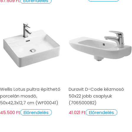
57.509 Ft
Előrendelés
Wellis Lotus pultra építhető
Duravit D-Code kézmosó
porcelán mosdó,
50x22 jobb csaplyuk
50x42,3x12,7 cm (WF00041)
(706500082)
45.500 Ft
41.021 Ft
Előrendelés
Előrendelés