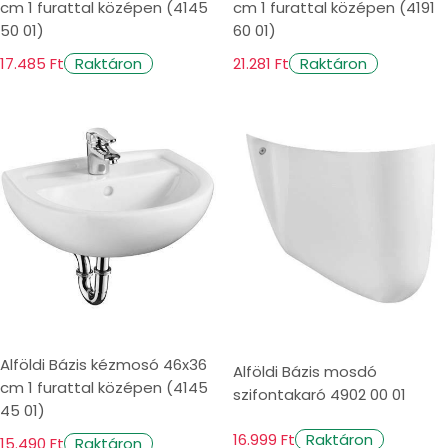
cm 1 furattal középen (4145
cm 1 furattal középen (4191
50 01)
60 01)
17.485 Ft
21.281 Ft
Raktáron
Raktáron
Alföldi Bázis kézmosó 46x36
Alföldi Bázis mosdó
cm 1 furattal középen (4145
szifontakaró 4902 00 01
45 01)
16.999 Ft
Raktáron
15.490 Ft
Raktáron