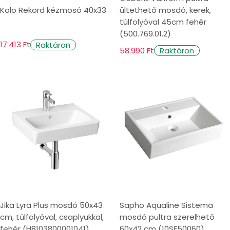
Kolo Rekord kézmosó 40x33
ültethető mosdó, kerek,
túlfolyóval 45cm fehér
(500.769.01.2)
17.413 Ft
Raktáron
58.990 Ft
Raktáron
Jika Lyra Plus mosdó 50x43
Sapho Aqualine Sistema
cm, túlfolyóval, csaplyukkal,
mosdó pultra szerelhető
fehér (H8103800001041)
60x42 cm (10SF50060)