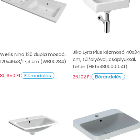
Jika Lyra Plus kézmosó 40x34
Wellis Nina 120 dupla mosdó,
cm, túlfolyóval, csaplyukkal,
120x46x3/17,3 cm (WB00284)
fehér (H8153800001041)
80.650 Ft
Előrendelés
26.102 Ft
Előrendelés