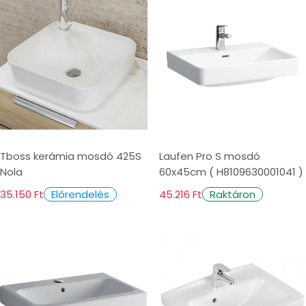
Tboss kerámia mosdó 425S
Laufen Pro S mosdó
Nola
60x45cm ( H8109630001041 )
35.150 Ft
45.216 Ft
Előrendelés
Raktáron