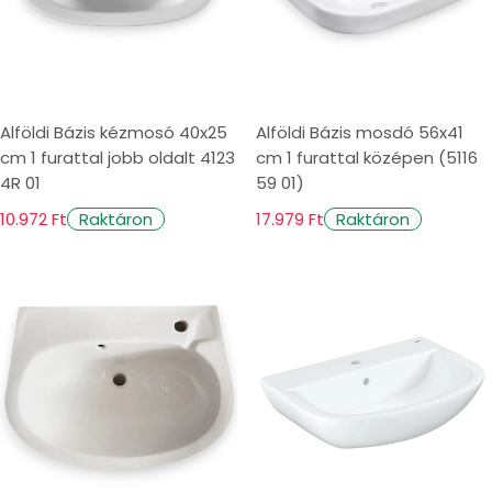
Alföldi Bázis kézmosó 40x25
Alföldi Bázis mosdó 56x41
cm 1 furattal jobb oldalt 4123
cm 1 furattal középen (5116
4R 01
59 01)
10.972 Ft
17.979 Ft
Raktáron
Raktáron