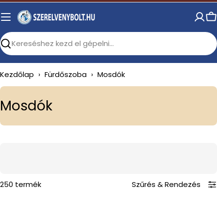
Skip
to
C
content
Search
Kezdőlap
›
Fürdőszoba
›
Mosdók
C
Mosdók
o
l
l
e
c
250 termék
Szűrés
&
Rendezés
t