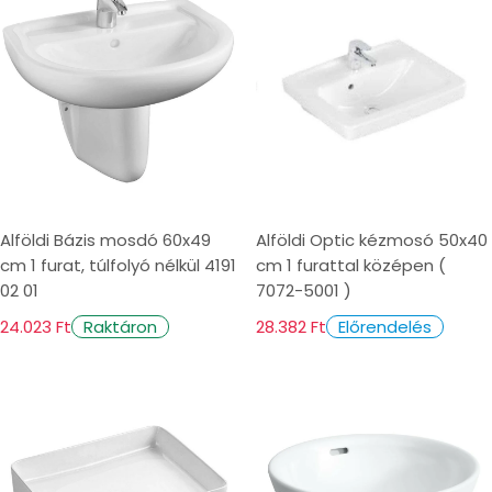
Alföldi Bázis mosdó 60x49
Alföldi Optic kézmosó 50x40
cm 1 furat, túlfolyó nélkül 4191
cm 1 furattal középen (
02 01
7072-5001 )
24.023 Ft
28.382 Ft
Raktáron
Előrendelés