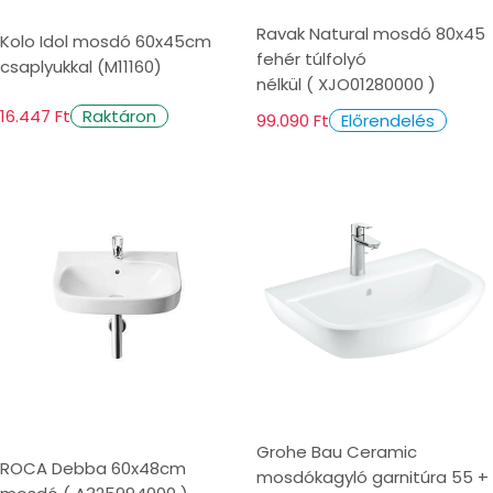
Ravak Natural mosdó 80x45
Kolo Idol mosdó 60x45cm
fehér túlfolyó
csaplyukkal (M11160)
nélkül ( XJO01280000 )
16.447 Ft
Raktáron
99.090 Ft
Előrendelés
Grohe Bau Ceramic
ROCA Debba 60x48cm
mosdókagyló garnitúra 55 +