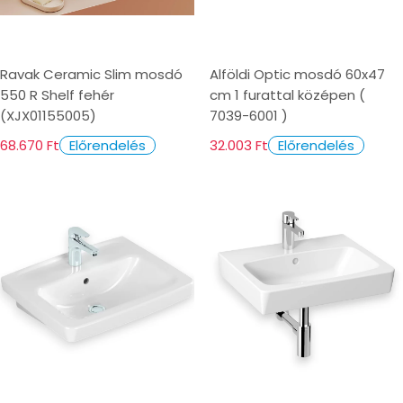
Ravak Ceramic Slim mosdó
Alföldi Optic mosdó 60x47
550 R Shelf fehér
cm 1 furattal középen (
(XJX01155005)
7039-6001 )
68.670 Ft
32.003 Ft
Előrendelés
Előrendelés