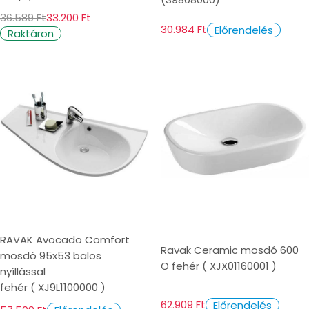
36.589 Ft
33.200 Ft
30.984 Ft
Előrendelés
Raktáron
RAVAK Avocado Comfort
Ravak Ceramic mosdó 600
mosdó 95x53 balos
O fehér ( XJX01160001 )
nyíllással
fehér ( XJ9L1100000 )
62.909 Ft
Előrendelés