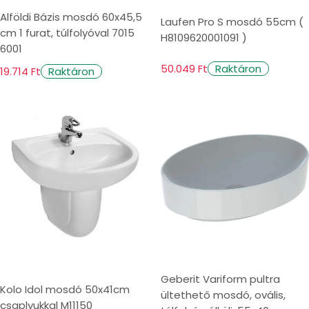
Alföldi Bázis mosdó 60x45,5
Laufen Pro S mosdó 55cm (
cm 1 furat, túlfolyóval 7015
H8109620001091 )
6001
50.049 Ft
Raktáron
19.714 Ft
Raktáron
Geberit Variform pultra
Kolo Idol mosdó 50x41cm
ültethető mosdó, ovális,
csaplyukkal M11150