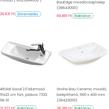
mosdó ( A325994000 )
BauEdge mosdócsaptelep
(39643000)
26.631 Ft
Előrendelés
69.891 Ft
Raktáron
Alföldi Saval 2.0 kézmosó
Grohe Bau Ceramic mosdó,
51x22 cm fúrt, jobbos 7332
beépíthető, 560 x 400 mm
5R 01
(39422000)
21.323 Ft
38.381 Ft
Raktáron
Raktáron