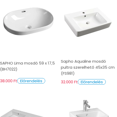
Sapho Aqualine mosdó
SAPHO Lima mosdó 59 x 17,5
pultra szerelhető 45x35 cm
(BH7022)
(FS981)
38.000 Ft
Előrendelés
32.000 Ft
Előrendelés