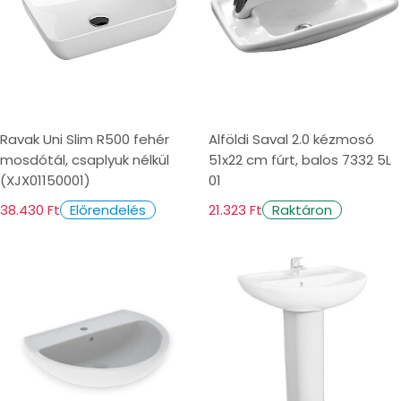
Ravak Uni Slim R500 fehér
Alföldi Saval 2.0 kézmosó
mosdótál, csaplyuk nélkül
51x22 cm fúrt, balos 7332 5L
(XJX01150001)
01
38.430 Ft
21.323 Ft
Előrendelés
Raktáron