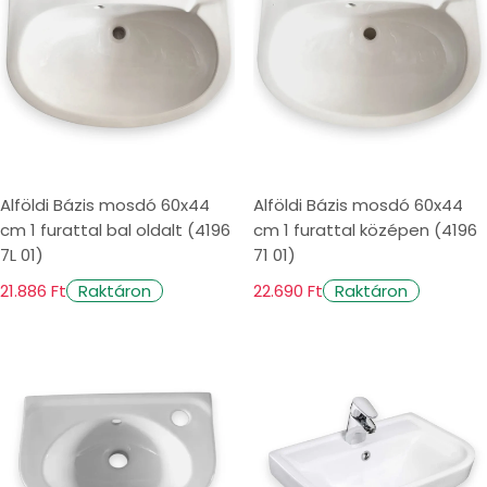
Alföldi Bázis mosdó 60x44
Alföldi Bázis mosdó 60x44
cm 1 furattal bal oldalt (4196
cm 1 furattal középen (4196
7L 01)
71 01)
21.886 Ft
22.690 Ft
Raktáron
Raktáron