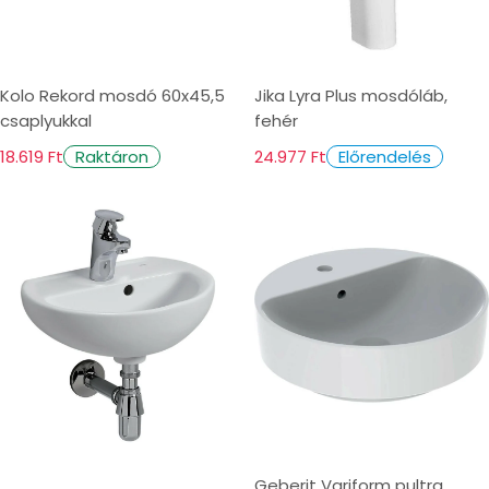
Kolo Rekord mosdó 60x45,5
Jika Lyra Plus mosdóláb,
csaplyukkal
fehér
18.619 Ft
24.977 Ft
Raktáron
Előrendelés
Geberit Variform pultra