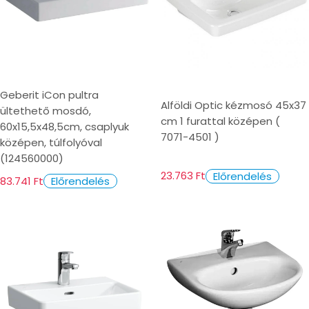
Geberit iCon pultra
Alföldi Optic kézmosó 45x37
ültethető mosdó,
cm 1 furattal középen (
60x15,5x48,5cm, csaplyuk
7071-4501 )
középen, túlfolyóval
(124560000)
23.763 Ft
Előrendelés
83.741 Ft
Előrendelés