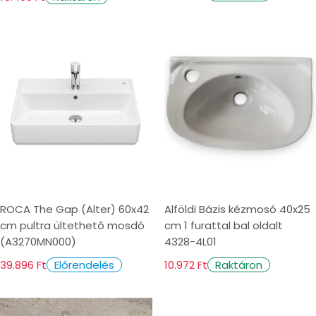
ROCA The Gap (Alter) 60x42
Alföldi Bázis kézmosó 40x25
cm pultra ültethető mosdó
cm 1 furattal bal oldalt
(A3270MN000)
4328-4L01
39.896 Ft
10.972 Ft
Előrendelés
Raktáron