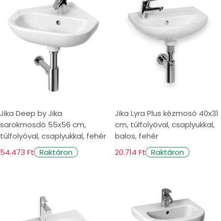
Jika Deep by Jika
Jika Lyra Plus kézmosó 40x31
sarokmosdó 55x56 cm,
cm, túlfolyóval, csaplyukkal,
túlfolyóval, csaplyukkal, fehér
balos, fehér
54.473 Ft
20.714 Ft
Raktáron
Raktáron