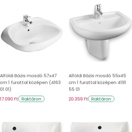
i
o
n
:
Alföldi Bázis mosdó 57x47
Alföldi Bázis mosdó 55x45
cm 1 furattal középen (4163
cm 1 furattal középen 4191
01 01)
55 01
17.090 Ft
20.359 Ft
Raktáron
Raktáron