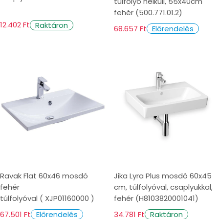
túlfolyó nélküli, 55x40cm
fehér (500.771.01.2)
12.402 Ft
Raktáron
68.657 Ft
Előrendelés
Ravak Flat 60x46 mosdó
Jika Lyra Plus mosdó 60x45
fehér
cm, túlfolyóval, csaplyukkal,
túlfolyóval ( XJP01160000 )
fehér (H8103820001041)
67.501 Ft
34.781 Ft
Előrendelés
Raktáron