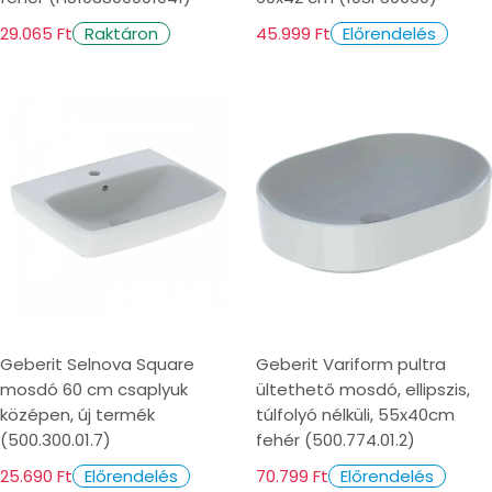
29.065 Ft
45.999 Ft
Raktáron
Előrendelés
Geberit Selnova Square
Geberit Variform pultra
mosdó 60 cm csaplyuk
ültethető mosdó, ellipszis,
középen, új termék
túlfolyó nélküli, 55x40cm
(500.300.01.7)
fehér (500.774.01.2)
25.690 Ft
70.799 Ft
Előrendelés
Előrendelés