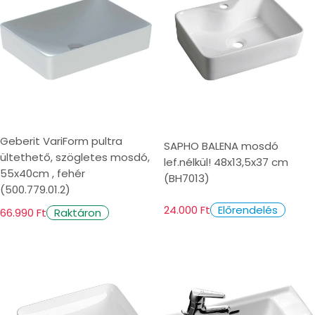
Geberit VariForm pultra
SAPHO BALENA mosdó
ültethető, szögletes mosdó,
lef.nélkül! 48x13,5x37 cm
55x40cm , fehér
(BH7013)
(500.779.01.2)
24.000 Ft
Előrendelés
66.990 Ft
Raktáron