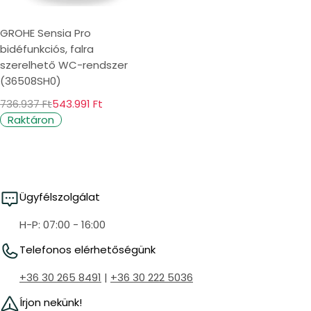
GROHE Sensia Pro
bidéfunkciós, falra
szerelhető WC-rendszer
(36508SH0)
736.937 Ft
543.991 Ft
Raktáron
Ügyfélszolgálat
H-P: 07:00 - 16:00
Telefonos elérhetőségünk
+36 30 265 8491
|
+36 30 222 5036
Írjon nekünk!