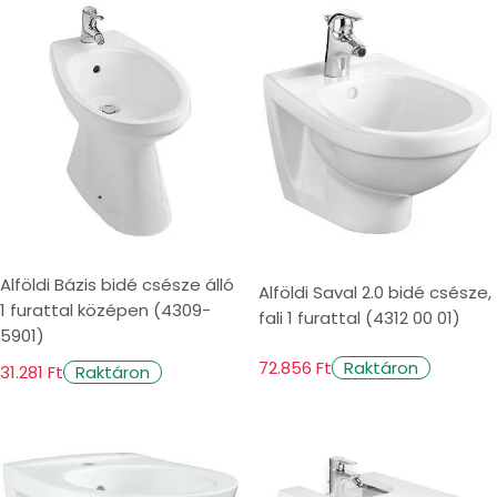
i
o
n
:
Alföldi Bázis bidé csésze álló
Alföldi Saval 2.0 bidé csésze,
1 furattal középen (4309-
fali 1 furattal (4312 00 01)
5901)
72.856 Ft
Raktáron
31.281 Ft
Raktáron