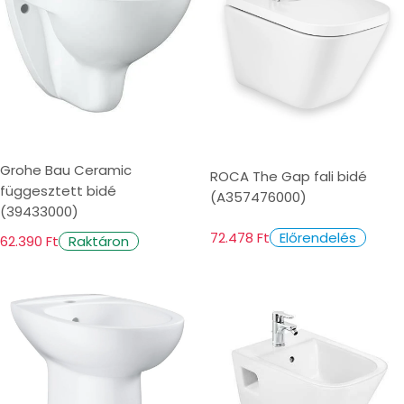
Grohe Bau Ceramic
ROCA The Gap fali bidé
függesztett bidé
(A357476000)
(39433000)
72.478 Ft
Előrendelés
62.390 Ft
Raktáron