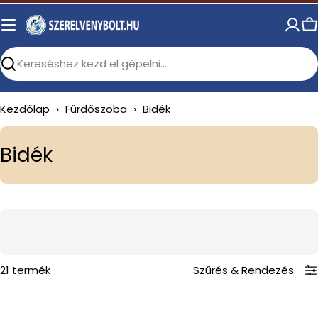
Skip
to
C
content
Search
Kezdőlap
›
Fürdőszoba
›
Bidék
C
Bidék
o
l
l
e
c
21 termék
Szűrés
&
Rendezés
t