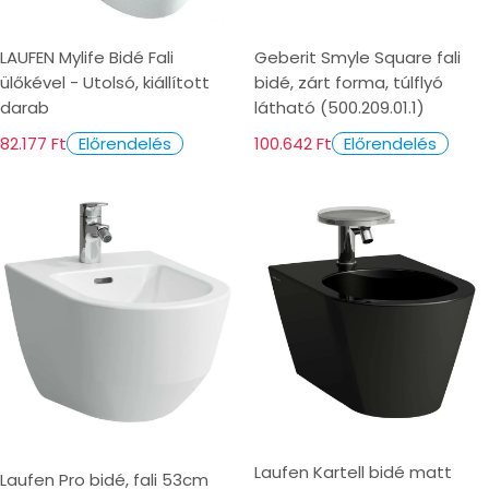
LAUFEN Mylife Bidé Fali
Geberit Smyle Square fali
ülőkével - Utolsó, kiállított
bidé, zárt forma, túlflyó
darab
látható (500.209.01.1)
82.177 Ft
100.642 Ft
Előrendelés
Előrendelés
Laufen Kartell bidé matt
Laufen Pro bidé, fali 53cm