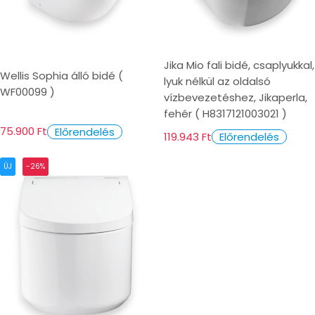
Jika Mio fali bidé, csaplyukkal,
Wellis Sophia álló bidé (
lyuk nélkül az oldalsó
WF00099 )
vízbevezetéshez, Jikaperla,
fehér ( H8317121003021 )
75.900 Ft
Előrendelés
119.943 Ft
Előrendelés
ÚJ
-26%