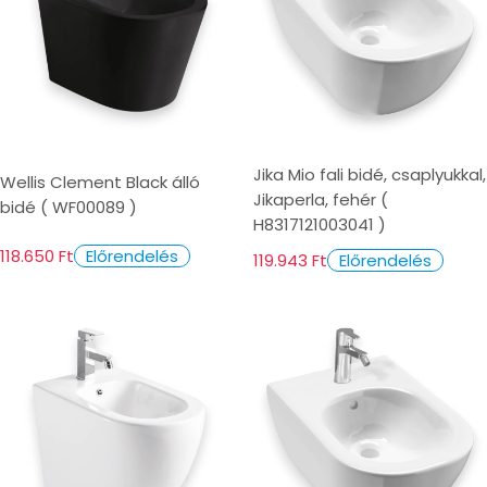
Jika Mio fali bidé, csaplyukkal,
Wellis Clement Black álló
Jikaperla, fehér (
bidé ( WF00089 )
H8317121003041 )
118.650 Ft
Előrendelés
119.943 Ft
Előrendelés