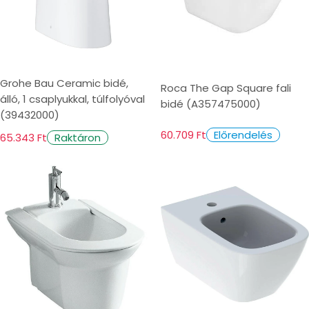
Grohe Bau Ceramic bidé,
Roca The Gap Square fali
álló, 1 csaplyukkal, túlfolyóval
bidé (A357475000)
(39432000)
60.709 Ft
Előrendelés
65.343 Ft
Raktáron