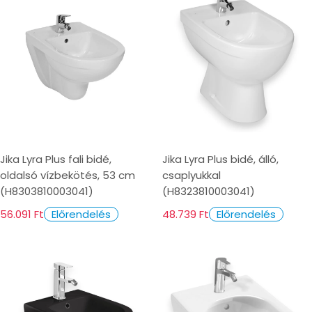
Jika Lyra Plus fali bidé,
Jika Lyra Plus bidé, álló,
oldalsó vízbekötés, 53 cm
csaplyukkal
(H8303810003041)
(H8323810003041)
56.091 Ft
48.739 Ft
Előrendelés
Előrendelés