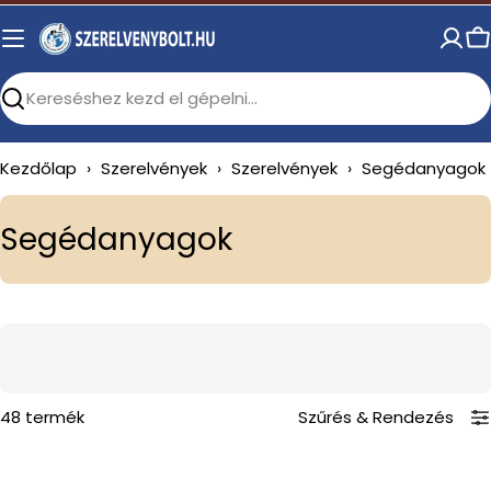
Skip
to
C
content
Search
Kezdőlap
›
Szerelvények
›
Szerelvények
›
Segédanyagok
C
Segédanyagok
o
l
l
e
c
48 termék
Szűrés
&
Rendezés
t