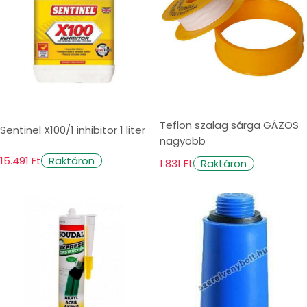
Teflon szalag sárga GÁZOS
Sentinel X100/1 inhibitor 1 liter
nagyobb
15.491 Ft
Raktáron
1.831 Ft
Raktáron