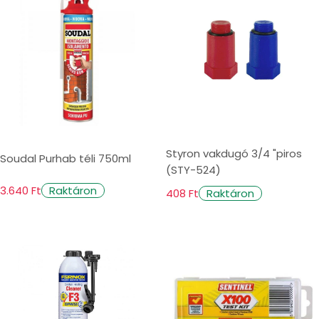
Styron vakdugó 3/4 "piros
Soudal Purhab téli 750ml
(STY-524)
3.640 Ft
Raktáron
408 Ft
Raktáron