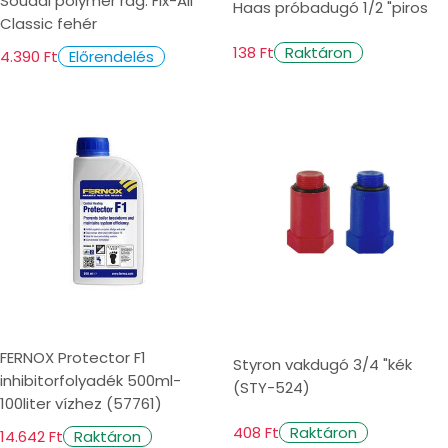
Soudal polymer rag. Fix-All
Haas próbadugó 1/2 "piros
Classic fehér
138 Ft
Raktáron
4.390 Ft
Előrendelés
FERNOX Protector F1
Styron vakdugó 3/4 "kék
inhibitorfolyadék 500ml-
(STY-524)
100liter vízhez (57761)
408 Ft
Raktáron
14.642 Ft
Raktáron