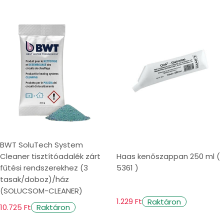
BWT SoluTech System
Cleaner tisztítóadalék zárt
Haas kenőszappan 250 ml (
fűtési rendszerekhez (3
5361 )
tasak/doboz)/ház
(SOLUCSOM-CLEANER)
1.229 Ft
Raktáron
10.725 Ft
Raktáron