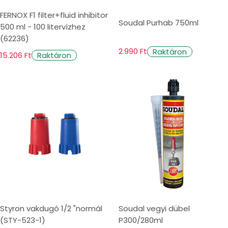
FERNOX F1 filter+fluid inhibitor
Soudal Purhab 750ml
500 ml - 100 litervízhez
(62236)
2.990 Ft
Raktáron
15.206 Ft
Raktáron
Styron vakdugó 1/2 "normál
Soudal vegyi dübel
(STY-523-1)
P300/280ml