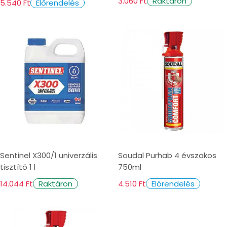
3.060 Ft
Raktáron
5.540 Ft
Előrendelés
Sentinel X300/1 univerzális
Soudal Purhab 4 évszakos
tisztító 1 l
750ml
14.044 Ft
4.510 Ft
Raktáron
Előrendelés