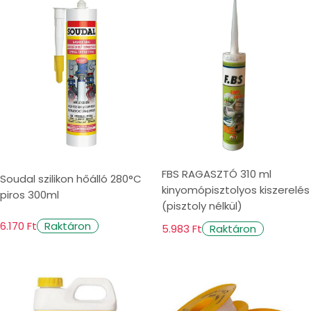
FBS RAGASZTÓ 310 ml
Soudal szilikon hőálló 280°C
kinyomópisztolyos kiszerelés
piros 300ml
(pisztoly nélkül)
6.170 Ft
Raktáron
5.983 Ft
Raktáron