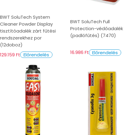
BWT SoluTech System
BWT SoluTech Full
Cleaner Powder Display
Protection-védőadalék
tisztítóadalék zárt fűtési
(padlófűtés) (7470)
rendszerekhez por
(12doboz)
16.986 Ft
Előrendelés
129.159 Ft
Előrendelés