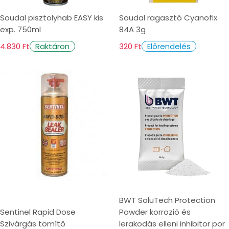
Soudal pisztolyhab EASY kis
Soudal ragasztó Cyanofix
exp. 750ml
84A 3g
4.830 Ft
320 Ft
Raktáron
Előrendelés
BWT SoluTech Protection
Sentinel Rapid Dose
Powder korrozió és
Szivárgás tömítő
lerakodás elleni inhibitor por