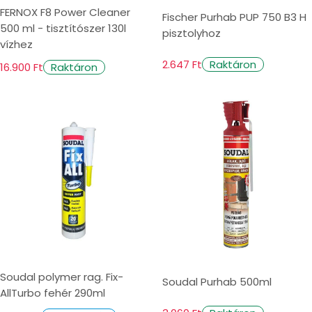
FERNOX F8 Power Cleaner
Fischer Purhab PUP 750 B3 H
500 ml - tisztítószer 130l
pisztolyhoz
vízhez
2.647 Ft
Raktáron
16.900 Ft
Raktáron
Soudal polymer rag. Fix-
Soudal Purhab 500ml
AllTurbo fehér 290ml