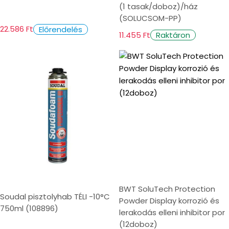
(1 tasak/doboz)/ház
(SOLUCSOM-PP)
22.586 Ft
Előrendelés
11.455 Ft
Raktáron
BWT SoluTech Protection
Soudal pisztolyhab TÉLI -10°C
Powder Display korrozió és
750ml (108896)
lerakodás elleni inhibitor por
(12doboz)