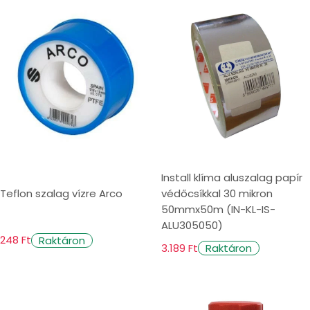
i
o
n
:
Install klíma aluszalag papír
Teflon szalag vízre Arco
védőcsíkkal 30 mikron
50mmx50m (IN-KL-IS-
ALU305050)
248 Ft
Raktáron
3.189 Ft
Raktáron