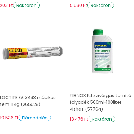
203 Ft
5.530 Ft
Raktáron
Raktáron
FERNOX F4 szivárgás tömítő
LOCTITE EA 3463 mágikus
folyadék 500ml-100liter
fém 114g (265628)
vízhez (57764)
10.536 Ft
Előrendelés
13.476 Ft
Raktáron