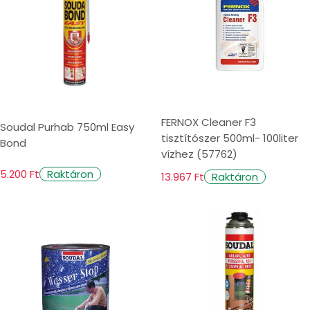
FERNOX Cleaner F3
Soudal Purhab 750ml Easy
tisztítószer 500ml- 100liter
Bond
vízhez (57762)
5.200 Ft
Raktáron
13.967 Ft
Raktáron