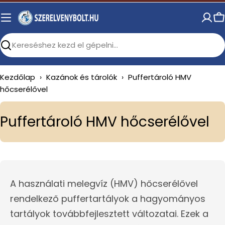
Skip
to
C
content
Search
Kezdőlap
›
Kazánok és tárolók
›
Puffertároló HMV
hőcserélővel
C
Puffertároló HMV hőcserélővel
o
l
l
A használati melegvíz (HMV) hőcserélővel
e
rendelkező puffertartályok a hagyományos
c
tartályok továbbfejlesztett változatai. Ezek a
t