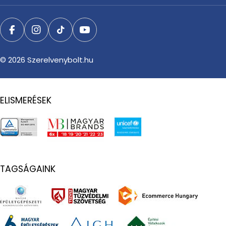
Facebook
Instagram
TikTok
YouTube
© 2026
Szerelvenybolt.hu
ELISMERÉSEK
TAGSÁGAINK