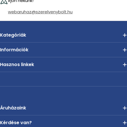
Írjon nekünk!
webaruhaz@szerelvenybolt.hu
Kategóriák
Információk
Hasznos linkek
Áruházaink
Kérdése van?