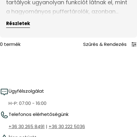
tartályok ugyanolyan funkciót látnak el, mint
i
a hagyományos puffertárolók, azonban
o
rozsdamentes anyagból készült
Részletek
n
hőcserélőjüknek köszönhetően átfolyós
:
üzemű HMV ellátást tesznek lehetővé. Találja
0 termék
Szűrés
&
Rendezés
meg könnyedén az Ön számára ideális
puffertartályt, rendelje meg kényelmesen
online áruházunkból!
Ügyfélszolgálat
H-P: 07:00 - 16:00
Telefonos elérhetőségünk
+36 30 265 8491
|
+36 30 222 5036