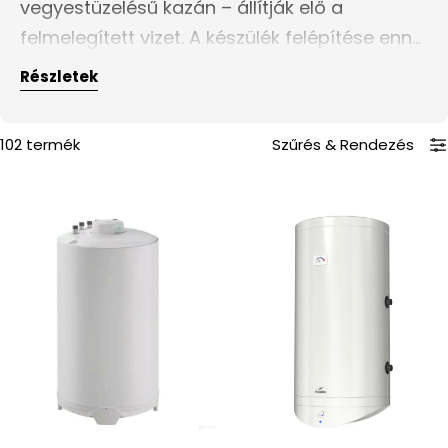
vegyestüzelésű kazán – állítják elő a
i
felmelegített vizet. A készülék felépítése ennél
o
fogva egyszerű, így rendkívül megbízható,
Részletek
n
kedvező árú, könnyen karbantartható és
:
tisztítható. Tekintse meg kínálatunkat,
102 termék
Szűrés
&
Rendezés
válasszon megfelelő 1 hőcserélős indirekt
tárolót az árak, méretek és egyéb műszaki
paraméterek alapján!