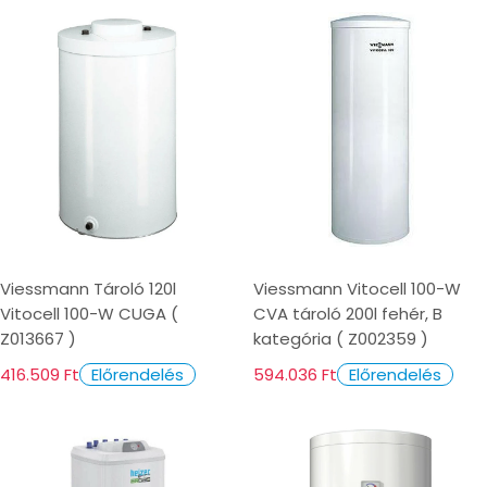
Viessmann Tároló 120l
Viessmann Vitocell 100-W
Vitocell 100-W CUGA (
CVA tároló 200l fehér, B
Z013667 )
kategória ( Z002359 )
416.509 Ft
594.036 Ft
Előrendelés
Előrendelés