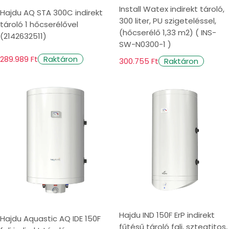
Install Watex indirekt tároló,
Hajdu AQ STA 300C indirekt
300 liter, PU szigeteléssel,
tároló 1 hőcserélővel
(hőcserélő 1,33 m2) ( INS-
(2142632511)
SW-N0300-1 )
289.989 Ft
Raktáron
300.755 Ft
Raktáron
Hajdu IND 150F ErP indirekt
Hajdu Aquastic AQ IDE 150F
fűtésű tároló fali, szteatitos,