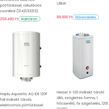
1,8kW
pótfűtéssel, cirkulációs
csonkkal (2142133213)
89.990 Ft
Előrendelés
259.490 Ft
Raktáron
Heizer S-120 indirekt tároló
Hajdu Aquastic AQ IDE 120F
álló, szögletes forma, 1
fali indirekt tároló,
hőcserélő, fix szigetelés, 120l
elektromos pótfűtéssel
(S120)