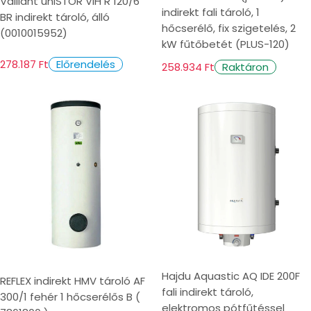
Vaillant uniSTOR VIH R 120/6
indirekt fali tároló, 1
BR indirekt tároló, álló
hőcserélő, fix szigetelés, 2
(0010015952)
kW fűtőbetét (PLUS-120)
278.187 Ft
Előrendelés
258.934 Ft
Raktáron
Hajdu Aquastic AQ IDE 200F
REFLEX indirekt HMV tároló AF
fali indirekt tároló,
300/1 fehér 1 hőcserélős B (
elektromos pótfűtéssel