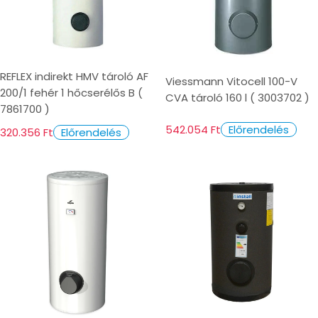
REFLEX indirekt HMV tároló AF
Viessmann Vitocell 100-V
200/1 fehér 1 hőcserélős B (
CVA tároló 160 l ( 3003702 )
7861700 )
542.054 Ft
Előrendelés
320.356 Ft
Előrendelés