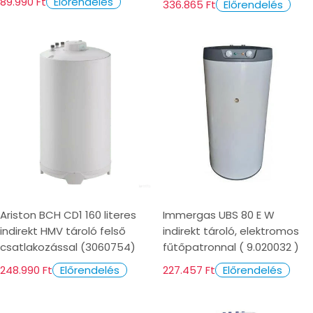
89.990 Ft
Előrendelés
336.865 Ft
Előrendelés
Ariston BCH CD1 160 literes
Immergas UBS 80 E W
indirekt HMV tároló felső
indirekt tároló, elektromos
csatlakozással (3060754)
fűtőpatronnal ( 9.020032 )
248.990 Ft
227.457 Ft
Előrendelés
Előrendelés