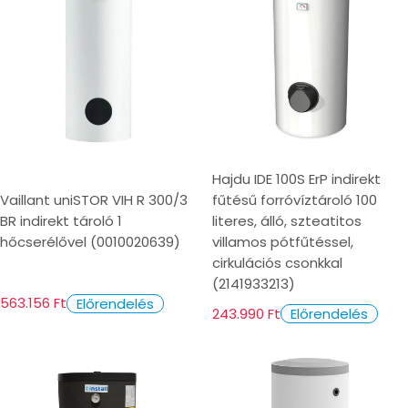
Hajdu IDE 100S ErP indirekt
Vaillant uniSTOR VIH R 300/3
fűtésű forróvíztároló 100
BR indirekt tároló 1
literes, álló, szteatitos
hőcserélővel (0010020639)
villamos pótfűtéssel,
cirkulációs csonkkal
(2141933213)
563.156 Ft
Előrendelés
243.990 Ft
Előrendelés