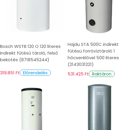
Hajdu STA 500C indirekt
Bosch WSTB 120 O 120 literes
fűtésü forróvíztároló 1
indirekt fűtésű tároló, felső
hőcserélővel 500 literes
bekötés (8718545244)
(2143031221)
319.851 Ft
Előrendelés
531.425 Ft
Raktáron