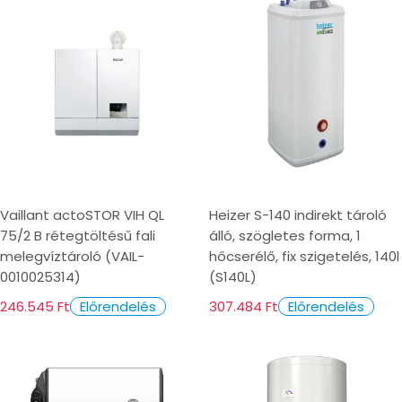
Vaillant actoSTOR VIH QL
Heizer S-140 indirekt tároló
75/2 B rétegtöltésű fali
álló, szögletes forma, 1
melegvíztároló (VAIL-
hőcserélő, fix szigetelés, 140l
0010025314)
(S140L)
246.545 Ft
307.484 Ft
Előrendelés
Előrendelés