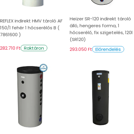
Heizer SR-120 indirekt tároló
REFLEX indirekt HMV tároló AF
álló, hengeres forma, 1
150/1 fehér 1 hőcserélős B (
hőcserélő, fix szigetelés, 120l
7861600 )
(SR120)
282.710 Ft
Raktáron
293.050 Ft
Előrendelés