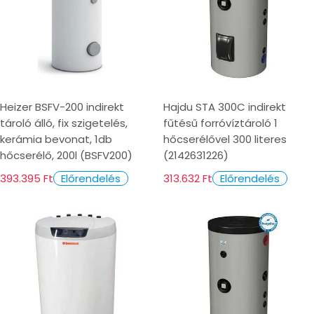
Heizer BSFV-200 indirekt
Hajdu STA 300C indirekt
tároló álló, fix szigetelés,
fűtésű forróvíztároló 1
kerámia bevonat, 1db
hőcserélővel 300 literes
hőcserélő, 200l (BSFV200)
(2142631226)
393.395 Ft
313.632 Ft
Előrendelés
Előrendelés