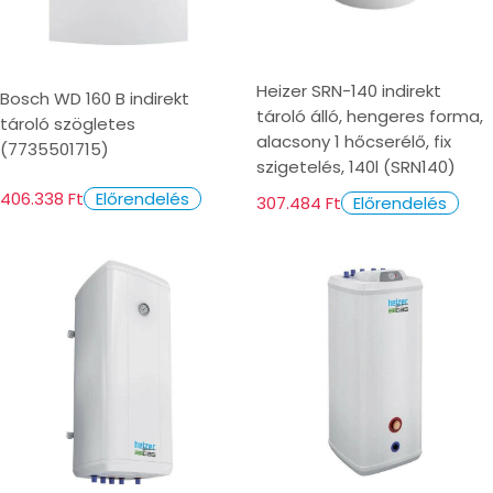
Heizer SRN-140 indirekt
Bosch WD 160 B indirekt
tároló álló, hengeres forma,
tároló szögletes
alacsony 1 hőcserélő, fix
(7735501715)
szigetelés, 140l (SRN140)
406.338 Ft
Előrendelés
307.484 Ft
Előrendelés