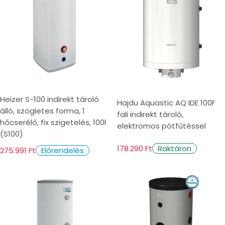
Heizer S-100 indirekt tároló
Hajdu Aquastic AQ IDE 100F
álló, szögletes forma, 1
fali indirekt tároló,
hőcserélő, fix szigetelés, 100l
elektromos pótfűtéssel
(S100)
178.290 Ft
Raktáron
275.991 Ft
Előrendelés