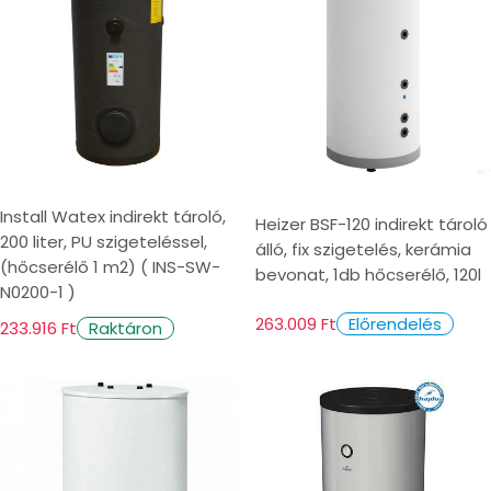
Install Watex indirekt tároló,
Heizer BSF-120 indirekt tároló
200 liter, PU szigeteléssel,
álló, fix szigetelés, kerámia
(hőcserélő 1 m2) ( INS-SW-
bevonat, 1db hőcserélő, 120l
N0200-1 )
263.009 Ft
Előrendelés
233.916 Ft
Raktáron