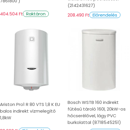
7861800 )
(2142431627)
404.504 Ft
Raktáron
208.490 Ft
Előrendelés
Bosch WSTB 160 indirekt
Ariston Pro1 R 80 VTS 1,8 K EU
fűtésű tároló 160l, 20kW-os
balos indirekt vízmelegítő
hőcserélővel, lágy PVC
1,8kW
burkolattal (8718545251)