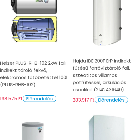
Hajdu IDE 200F ErP indirekt
Heizer PLUS-RHB-102 2kW fali
fűtésű forróvíztároló fali,
indirekt tároló fekvő,
szteatitos villamos
elektromos fűtőbetéttel 100l
pótfűtéssel, cirkulációs
(PLUS-RHB-102)
csonkkal (2142431640)
198.575 Ft
Előrendelés
283.917 Ft
Előrendelés