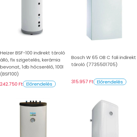
Heizer BSF-100 indirekt tároló
Bosch W 65 OB C fali indirekt
álló, fix szigetelés, kerámia
tároló (7735501705)
bevonat, 1db hőcserélő, 100l
(BSF100)
315.957 Ft
Előrendelés
242.750 Ft
Előrendelés