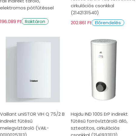
fali indirekt tároló,
cirkulációs csonkkal
elektromos pótfűtéssel
(2142131540)
196.089 Ft
Raktáron
202.861 Ft
Előrendelés
Vaillant uniSTOR VIH Q 75/2 B
Hajdu IND 100S ErP indirekt
indirekt fűtésű
fűtésű forróvíztároló álló,
melegvíztároló (VAIL-
szteatitos, cirkulációs
0010025313)
csonkkal (2141933113)