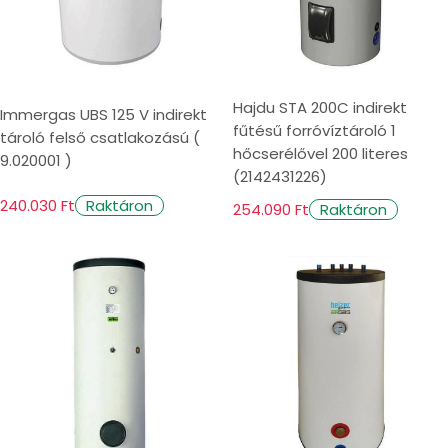
Hajdu STA 200C indirekt
Immergas UBS 125 V indirekt
fűtésű forróvíztároló 1
tároló felső csatlakozású (
hőcserélővel 200 literes
9.020001 )
(2142431226)
240.030 Ft
Raktáron
254.090 Ft
Raktáron