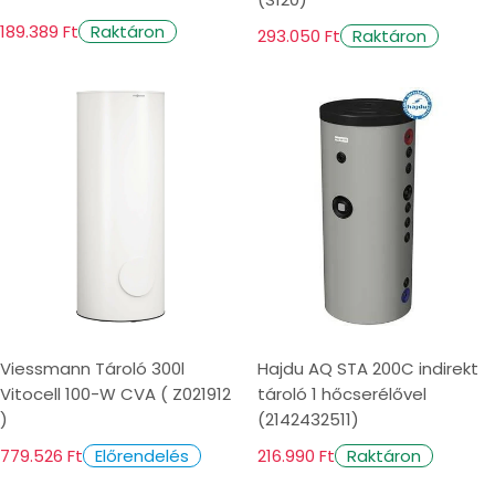
189.389 Ft
Raktáron
293.050 Ft
Raktáron
Viessmann Tároló 300l
Hajdu AQ STA 200C indirekt
Vitocell 100-W CVA ( Z021912
tároló 1 hőcserélővel
)
(2142432511)
779.526 Ft
216.990 Ft
Előrendelés
Raktáron