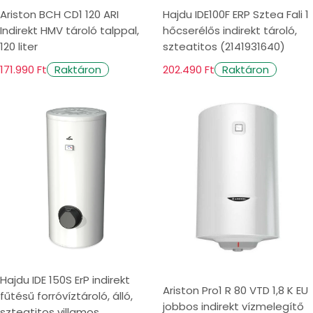
Ariston BCH CD1 120 ARI
Hajdu IDE100F ERP Sztea Fali 1
Indirekt HMV tároló talppal,
hőcserélős indirekt tároló,
120 liter
szteatitos (2141931640)
171.990 Ft
202.490 Ft
Raktáron
Raktáron
Hajdu IDE 150S ErP indirekt
Ariston Pro1 R 80 VTD 1,8 K EU
fűtésű forróvíztároló, álló,
jobbos indirekt vízmelegítő
szteatitos villamos