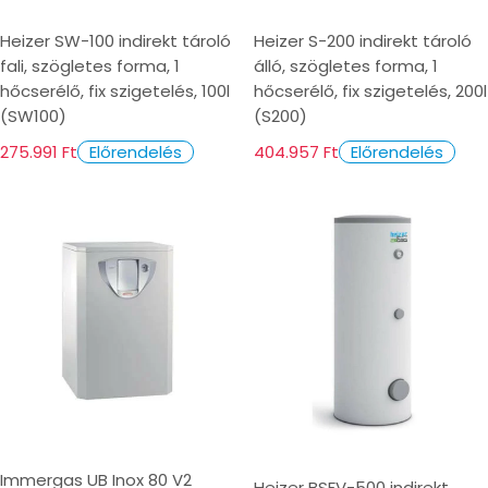
Heizer SW-100 indirekt tároló
Heizer S-200 indirekt tároló
fali, szögletes forma, 1
álló, szögletes forma, 1
hőcserélő, fix szigetelés, 100l
hőcserélő, fix szigetelés, 200l
(SW100)
(S200)
275.991 Ft
404.957 Ft
Előrendelés
Előrendelés
Immergas UB Inox 80 V2
Heizer BSFV-500 indirekt