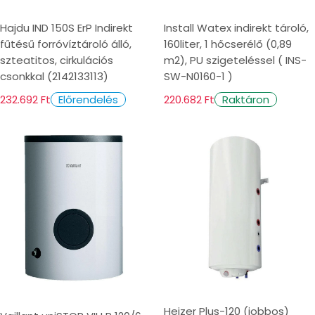
Hajdu IND 150S ErP Indirekt
Install Watex indirekt tároló,
fűtésű forróvíztároló álló,
160liter, 1 hőcserélő (0,89
szteatitos, cirkulációs
m2), PU szigeteléssel ( INS-
csonkkal (2142133113)
SW-N0160-1 )
232.692 Ft
220.682 Ft
Előrendelés
Raktáron
Heizer Plus-120 (jobbos)