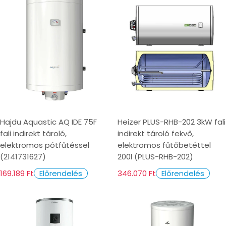
Hajdu Aquastic AQ IDE 75F
Heizer PLUS-RHB-202 3kW fali
fali indirekt tároló,
indirekt tároló fekvő,
elektromos pótfűtéssel
elektromos fűtőbetéttel
(2141731627)
200l (PLUS-RHB-202)
169.189 Ft
346.070 Ft
Előrendelés
Előrendelés