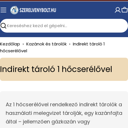
Skip
to
C
content
Search
Kezdőlap
›
Kazánok és tárolók
›
Indirekt tároló 1
hőcserélővel
C
Indirekt tároló 1 hőcserélővel
o
l
l
Az 1 hőcserélővel rendelkező indirekt tárolók a
e
használati melegvizet tárolják, egy kazánfajta
c
által – jellemzően gázkazán vagy
t