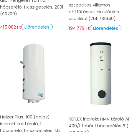
álló, hengeres forma, 1
szteatitos villamos
hőcserélő, fix szigetelés, 200l
pótfűtéssel, cirkulációs
(SR200)
csonkkal (2141731640)
415.082 Ft
Előrendelés
194.779 Ft
Előrendelés
Heizer Plus-100 (balos)
REFLEX indirekt HMV tároló AF
indirekt fali tároló, 1
400/1 fehér 1 hőcserélős B (
hőcserélő, fix szigetelés, 1,5