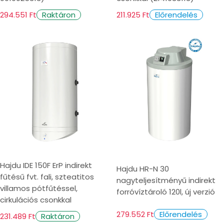
294.551 Ft
211.925 Ft
Raktáron
Előrendelés
Hajdu IDE 150F ErP indirekt
Hajdu HR-N 30
fűtésű fvt. fali, szteatitos
nagyteljesítményű indirekt
villamos pótfűtéssel,
forróvíztároló 120l, új verzió
cirkulációs csonkkal
279.552 Ft
Előrendelés
231.489 Ft
Raktáron