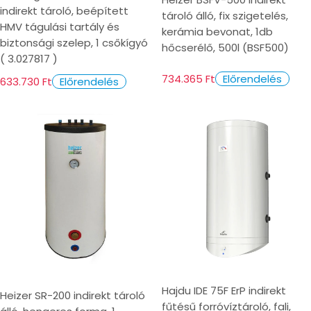
indirekt tároló, beépített
tároló álló, fix szigetelés,
HMV tágulási tartály és
kerámia bevonat, 1db
biztonsági szelep, 1 csőkígyó
hőcserélő, 500l (BSF500)
( 3.027817 )
734.365 Ft
Előrendelés
633.730 Ft
Előrendelés
Hajdu IDE 75F ErP indirekt
Heizer SR-200 indirekt tároló
fűtésű forróvíztároló, fali,