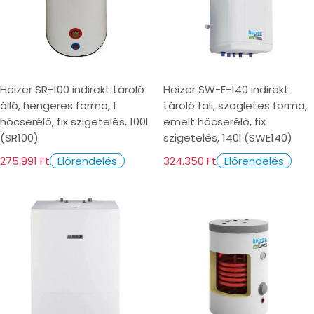
Heizer SR-100 indirekt tároló
Heizer SW-E-140 indirekt
álló, hengeres forma, 1
tároló fali, szögletes forma,
hőcserélő, fix szigetelés, 100l
emelt hőcserélő, fix
(SR100)
szigetelés, 140l (SWE140)
275.991 Ft
324.350 Ft
Előrendelés
Előrendelés