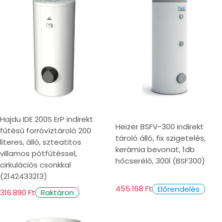
Hajdu IDE 200S ErP indirekt
Heizer BSFV-300 indirekt
fűtésű forróvíztároló 200
tároló álló, fix szigetelés,
literes, álló, szteatitos
kerámia bevonat, 1db
villamos pótfűtéssel,
hőcserélő, 300l (BSF300)
cirkulációs csonkkal
(2142433213)
455.168 Ft
Előrendelés
316.890 Ft
Raktáron