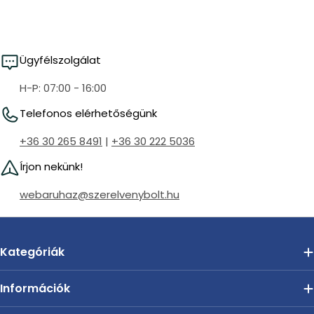
i
o
n
Ügyfélszolgálat
:
H-P: 07:00 - 16:00
Telefonos elérhetőségünk
+36 30 265 8491
|
+36 30 222 5036
Írjon nekünk!
webaruhaz@szerelvenybolt.hu
Kategóriák
Információk