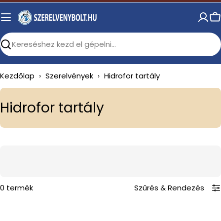
Skip
to
C
content
Search
Kezdőlap
›
Szerelvények
›
Hidrofor tartály
C
Hidrofor tartály
o
l
l
e
c
0 termék
Szűrés
&
Rendezés
t