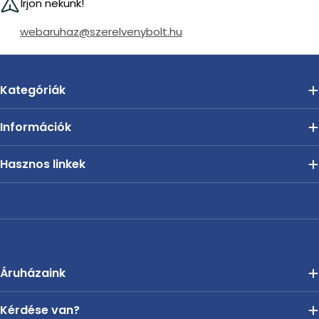
Írjon nekünk!
webaruhaz@szerelvenybolt.hu
Kategóriák
Információk
Hasznos linkek
Áruházaink
Kérdése van?