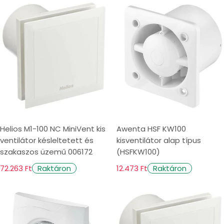
Helios M1-100 NC MiniVent kis
Awenta HSF KW100
ventilátor késleltetett és
kisventilátor alap típus
szakaszos üzemű 006172
(HSFKW100)
72.263 Ft
12.473 Ft
Raktáron
Raktáron