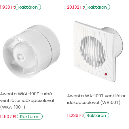
1.938 Ft
20.132 Ft
Raktáron
Raktáron
Awenta WKA-100T turbó
Awenta WA-100T ventilátor
ventilátor időkapcsolóval
időkapcsolóval (WA100T)
(WKA-100T)
11.236 Ft
Raktáron
11.507 Ft
Raktáron