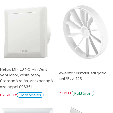
Helios M1-120 NC MiniVent
Awenta visszahuzatgátló
ventilátor, késleltető/
DN125ZZ-125
ütemadó relés, visszacsapó
szeleppel 006361
2.132 Ft
Raktáron
87.503 Ft
Előrendelés