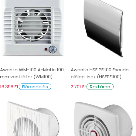
Awenta WM-100 A-Matic 100
Awenta HSF PEI100 Escudo
mm ventilátor (WM100)
előlap, inox (HSFPEI100)
18.398 Ft
2.701 Ft
Előrendelés
Raktáron