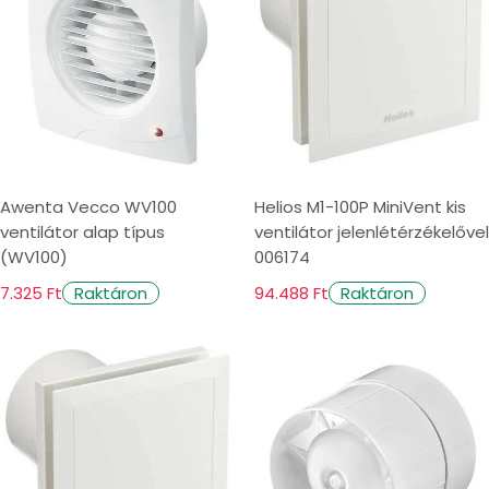
Awenta Vecco WV100
Helios M1-100P MiniVent kis
ventilátor alap típus
ventilátor jelenlétérzékelővel
(WV100)
006174
7.325 Ft
94.488 Ft
Raktáron
Raktáron