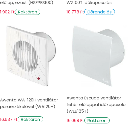
előlap, ezüst (HSFPES100)
WZ100T időkapcsolós
1.902 Ft
18.778 Ft
Raktáron
Előrendelés
Awenta Escudo ventilátor
Awenta WA-120H ventilátor
fehér előlappal időkapcsoló
páraérzékelővel (WA120H)
(WEB125T)
16.637 Ft
Raktáron
16.068 Ft
Raktáron