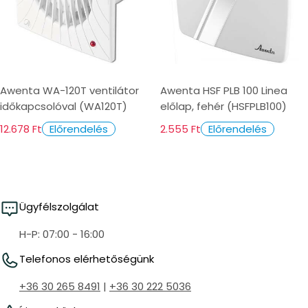
Awenta WA-120T ventilátor
Awenta HSF PLB 100 Linea
időkapcsolóval (WA120T)
előlap, fehér (HSFPLB100)
12.678 Ft
2.555 Ft
Előrendelés
Előrendelés
Ügyfélszolgálat
H-P: 07:00 - 16:00
Telefonos elérhetőségünk
+36 30 265 8491
|
+36 30 222 5036