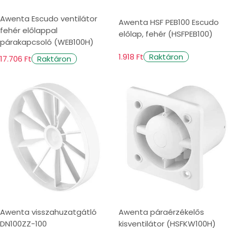
Awenta Escudo ventilátor
Awenta HSF PEB100 Escudo
fehér előlappal
előlap, fehér (HSFPEB100)
párakapcsoló (WEB100H)
1.918 Ft
Raktáron
17.706 Ft
Raktáron
Awenta visszahuzatgátló
Awenta páraérzékelős
DN100ZZ-100
kisventilátor (HSFKW100H)