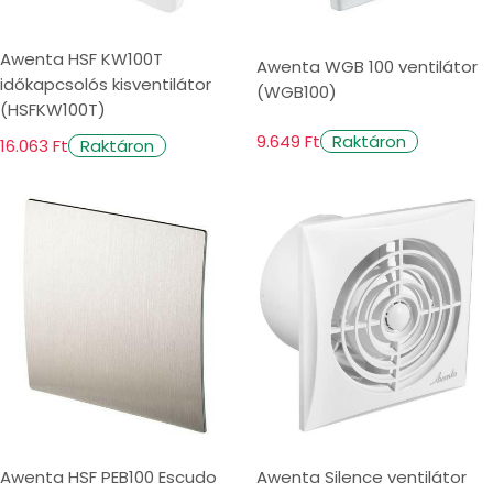
Awenta HSF KW100T
Awenta WGB 100 ventilátor
időkapcsolós kisventilátor
(WGB100)
(HSFKW100T)
9.649 Ft
Raktáron
16.063 Ft
Raktáron
Awenta HSF PEB100 Escudo
Awenta Silence ventilátor