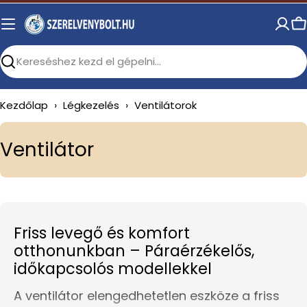
Skip
to
C
content
Search
Kezdőlap
›
Légkezelés
›
Ventilátorok
C
Ventilátor
o
l
l
Friss levegő és komfort
e
otthonunkban – Páraérzékelős,
c
időkapcsolós modellekkel
t
A ventilátor elengedhetetlen eszköze a friss