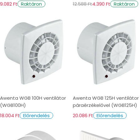
9.082 Ft
12.588 Ft
4.390 Ft
Raktáron
Raktáron
Awenta WGB 100H ventilátor
Awenta WGB 125H ventilátor
(WGB100H)
páraérzékelővel (WGB125H)
18.004 Ft
20.086 Ft
Előrendelés
Előrendelés