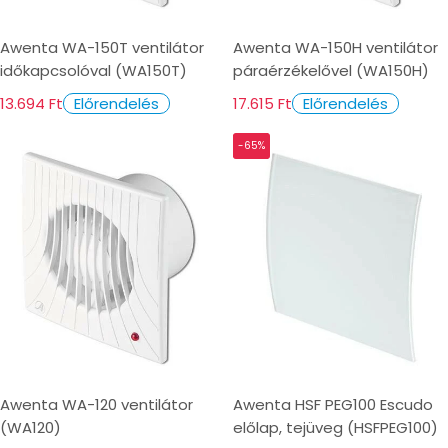
Awenta WA-150T ventilátor
Awenta WA-150H ventilátor
időkapcsolóval (WA150T)
páraérzékelővel (WA150H)
13.694 Ft
17.615 Ft
Előrendelés
Előrendelés
-65%
Awenta WA-120 ventilátor
Awenta HSF PEG100 Escudo
(WA120)
előlap, tejüveg (HSFPEG100)