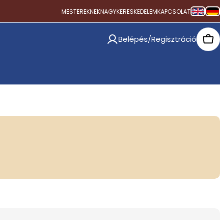
MESTEREKNEK
NAGYKERESKEDELEM
KAPCSOLAT
Belépés/Regisztráció
Car