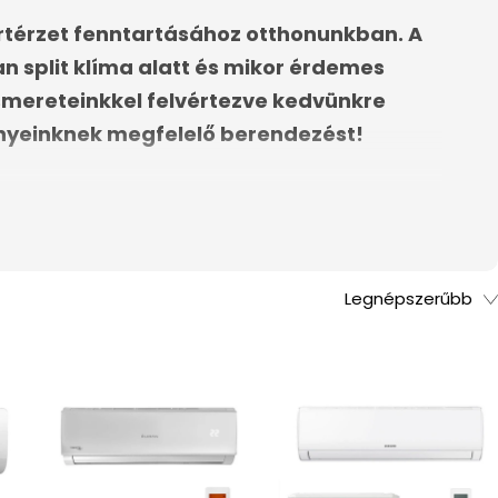
rtérzet fenntartásához otthonunkban. A
an split klíma alatt és mikor érdemes
ismereteinkkel felvértezve kedvünkre
ényeinknek megfelelő berendezést!
Legnépszerűbb