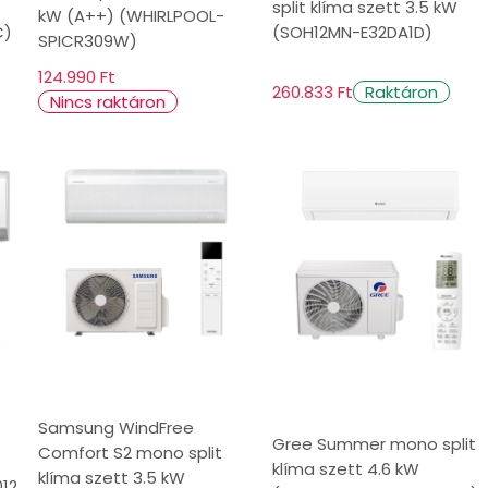
split klíma szett 3.5 kW
kW (A++) (WHIRLPOOL-
C)
(SOH12MN-E32DA1D)
SPICR309W)
124.990 Ft
260.833 Ft
Raktáron
Nincs raktáron
Samsung WindFree
Gree Summer mono split
Comfort S2 mono split
klíma szett 4.6 kW
klíma szett 3.5 kW
12