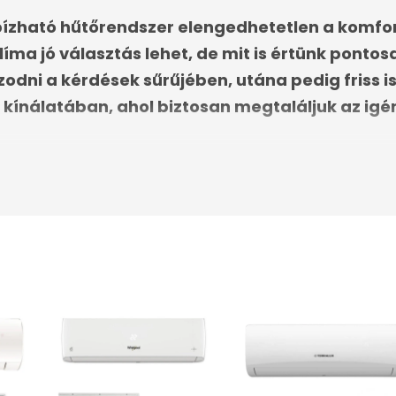
bízható hűtőrendszer elengedhetetlen a komfo
íma jó választás lehet, de mit is értünk pontos
zodni a kérdések sűrűjében, utána pedig friss 
 kínálatában, ahol biztosan megtaláljuk az ig
?