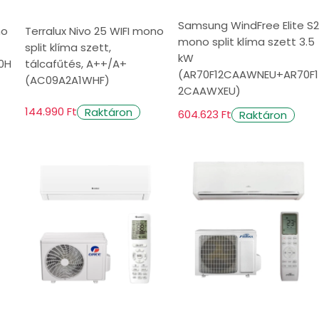
Samsung WindFree Elite S2
no
Terralux Nivo 25 WIFI mono
mono split klíma szett 3.5
split klíma szett,
kW
0H
tálcafűtés, A++/A+
ri egységből állnak. Csatornahálózatot
(AR70F12CAAWNEU+AR70F1
(AC09A2A1WHF)
kalmasak.
2CAAWXEU)
144.990 Ft
Raktáron
604.623 Ft
Raktáron
otthonunkba?
ek számának és típusának meghatározásához
enciáinkat is!
 klímaberendezést. Ha a különböző területeken
sztás számunkra. Végül legyünk tisztában
lamint a szakszerű ellenőrzések ütemezése
l?