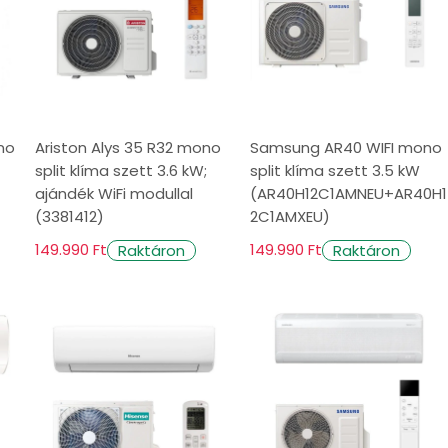
néven emlegetnek, olyan hűtőrendszer, amely
zetékek és elektromos vezetékek kötik össze,
ono
Ariston Alys 35 R32 mono
Samsung AR40 WIFI mono
oblokkos rendszerekhez képest (ahol minden
split klíma szett 3.6 kW;
split klíma szett 3.5 kW
ajándék WiFi modullal
(AR40H12C1AMNEU+AR40H1
agyományos (ablakra vagy falra szerelt)
(3381412)
2C1AMXEU)
eres légkondicionálók is, amelyek
149.990 Ft
149.990 Ft
Raktáron
Raktáron
k gyakran tartalmaznak inverteres
ionálók között?
lit rendszerek egy kültéri egységből állnak,
 hűtésére, és egyszerű telepítést és
, amely több beltéri egységhez van