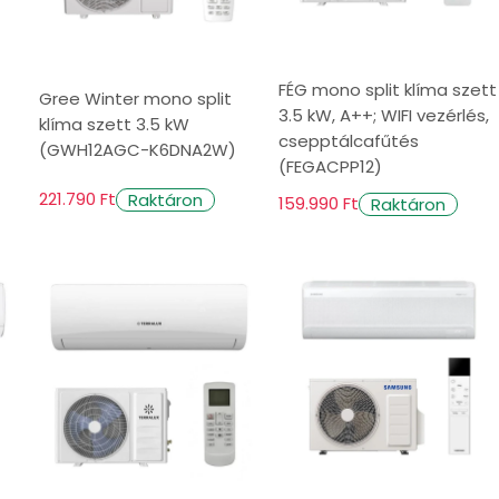
tjából
FÉG mono split klíma szett
rint kategorizálhatók.
Gree Winter mono split
3.5 kW, A++; WIFI vezérlés,
klíma szett 3.5 kW
csepptálcafűtés
(GWH12AGC-K6DNA2W)
(FEGACPP12)
levegőelosztást és hatékony hűtést tegyen
221.790 Ft
Raktáron
159.990 Ft
Raktáron
etők legyenek. Gyakran kereskedelmi
k olyan helyiségekbe, ahol a falra szerelt