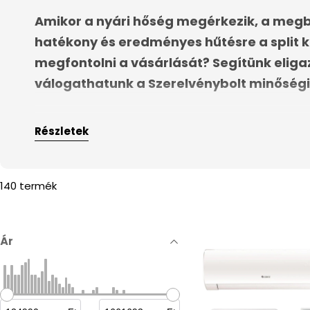
e
Amikor a nyári hőség megérkezik, a meg
hatékony és eredményes hűtésre a split kl
c
megfontolni a vásárlását? Segítünk eliga
válogathatunk a Szerelvénybolt minőségi
t
i
Részletek
o
n
140 termék
:
Ár
Mi pontosan a split klíma