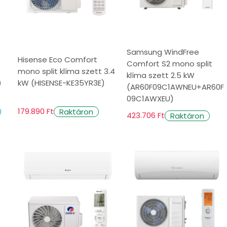
öző helyiségek vagy területek hőmérséklete
ak a nagyobb terek hűtésére.
Samsung WindFree
o
Hisense Eco Comfort
Comfort S2 mono split
mono split klíma szett 3.4
klíma szett 2.5 kW
ndkívül energiahatékonyak. A helyiség
)
kW (HISENSE-KE35YR3E)
(AR60F09C1AWNEU+AR60F
09C1AWXEU)
179.890 Ft
Raktáron
423.706 Ft
Raktáron
 beltéri egység csendesen működik, így
ve a falra szerelt, mennyezetre szerelt és
yhez.
letét egymástól függetlenül szabályozhatjuk.
ndezés légtisztító és -szűrő funkciókkal van
. Ez különösen előnyös az allergiások vagy