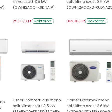
klíma szett 3.5 kW
split klíma szett 3.5 kW
W)
(GWH12AGC-K6DNA1P)
(GWH12AOCXB-K6DNA2
253.873 Ft
362.966 Ft
Raktáron
Raktáron
Fisher Comfort Plus mono
Carrier Extreme2 mono
ono
split klíma szett 3.5 kW
split klíma szett 3.6 kW
W
(FSAIF-CP-121AE3/FSOAIF-
(42QHG012D8SE/38QHG0