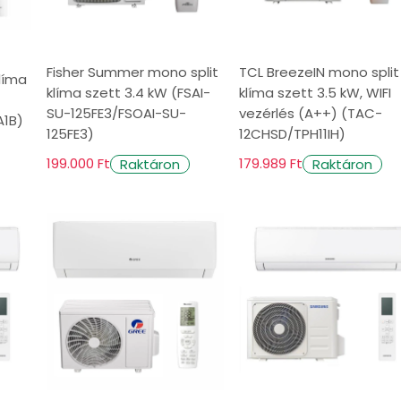
típusai az elhelyezés szempon
Fisher Summer mono split
TCL BreezeIN mono split
 térben való elhelyezésük alapján az alábbiak sze
klíma
klíma szett 3.4 kW (FSAI-
klíma szett 3.5 kW, WIFI
zések
SU-125FE3/FSOAI-SU-
vezérlés (A++) (TAC-
1B)
125FE3)
12CHSD/TPH11IH)
gasabb pozícióban szerelnek fel, hogy egyenletes 
199.000 Ft
179.989 Ft
Raktáron
Raktáron
ések
 de úgy tervezték őket, hogy parapetfalra szerelh
dezések
erendezések diszkrét hűtést biztosítanak. Ideálisa