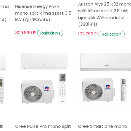
Ariston Alys 25 R32 mon
klíma
Hisense Energy Pro X
split klíma szett 2.8 kW;
mono split klíma szett 3.5
ás otthonunk vagy irodánk hűtésének és kényelmén
ajándék WiFi modullal
1A)
kW (QH35XV4A)
ók, akár egyetlen helyiség, akár több zóna hűtésé
(3381411)
iség mérete, az energiahatékonyság, a zónás hűtési
309.899 Ft
Raktáron
172.790 Ft
Raktáron
tt döntést hozunk, sokáig élvezhetjük a megbízha
t.
kintse meg split klímáink széles választékát és vál
it
Gree Pulse Pro mono split
Gree Smart one mono