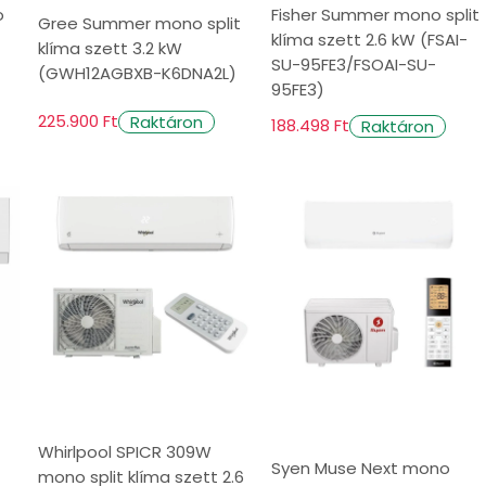
o
Fisher Summer mono split
Gree Summer mono split
klíma szett 2.6 kW (FSAI-
klíma szett 3.2 kW
ek fenntartásához. A különböző típusok és
SU-95FE3/FSOAI-SU-
(GWH12AGBXB-K6DNA2L)
re van szükségünk. A választásnál vegyük
95FE3)
 igények, az esztétikum, a költségvetés és a
225.900 Ft
Raktáron
188.498 Ft
Raktáron
tó hűtés előnyeit, miközben a legforróbb
assza ki a tökéletes készüléket otthonába,
Whirlpool SPICR 309W
Syen Muse Next mono
mono split klíma szett 2.6