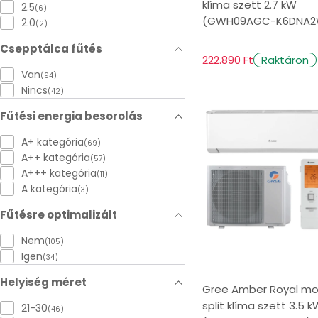
klíma szett 2.7 kW
2.5
(6)
(GWH09AGC-K6DNA2
2.0
(2)
Csepptálca fűtés
222.890 Ft
Raktáron
Van
(94)
Nincs
(42)
Fűtési energia besorolás
A+ kategória
(69)
A++ kategória
(57)
A+++ kategória
(11)
A kategória
(3)
Fűtésre optimalizált
Nem
(105)
Igen
(34)
Helyiség méret
Gree Amber Royal m
split klíma szett 3.5 k
21-30
(46)