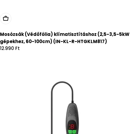
Kosárba
Mosózsák (Védőfólia) klímatisztításhoz (2,5-3,5-5kW
gépekhez, 60-100cm) (IN-KL-R-HTGKLM817)
Regular
12.990 Ft
price