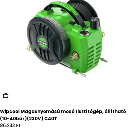
Kosárba
Wipcool Magasnyomású mosó tisztítógép, állítható
(10-40bar)(230V) C40T
Regular
86.233 Ft
price