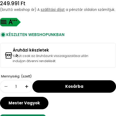
Regular
249.991 Ft
price
(bruttó webshop ár) A
szállítási díjat
a pénztár oldalon számítjuk.
KÉSZLETEN WEBSHOPUNKBAN
Áruházi készletek
Kérjük csak az áruházunk visszaigazolása után
induljon átvenni rendelését.
Quantity
Mennyiség: (szett)
Kosárba
Decrease Quantity For Carrier Extreme2 Mo
Increase Quantity For Carrier Extr
Mester Vagyok