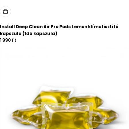
Kosárba
Install Deep Clean Air Pro Pods Lemon klímatisztító
kapszula (1db kapszula)
Regular
1.990 Ft
price