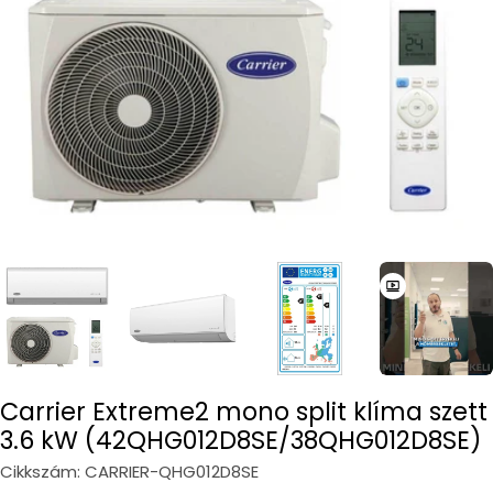
Open media 0 in modal
Carrier Extreme2 mono split klíma szett
3.6 kW (42QHG012D8SE/38QHG012D8SE)
Cikkszám:
CARRIER-QHG012D8SE