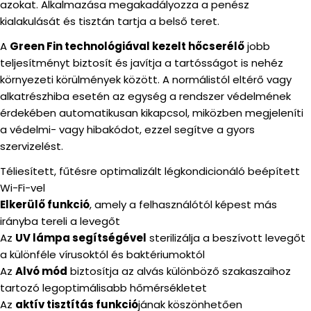
azokat. Alkalmazása megakadályozza a penész
kialakulását és tisztán tartja a belső teret.
A
Green Fin technológiával kezelt hőcserélő
jobb
teljesítményt biztosít és javítja a tartósságot is nehéz
környezeti körülmények között. A normálistól eltérő vagy
alkatrészhiba esetén az egység a rendszer védelmének
érdekében automatikusan kikapcsol, miközben megjeleníti
a védelmi- vagy hibakódot, ezzel segítve a gyors
szervizelést.
Téliesített, fűtésre optimalizált légkondicionáló beépített
Wi-Fi-vel
Elkerülő funkció
, amely a felhasználótól képest más
irányba tereli a levegőt
Az
UV lámpa segítségével
sterilizálja a beszívott levegőt
a különféle vírusoktól és baktériumoktól
Az
Alvó mód
biztosítja az alvás különböző szakaszaihoz
tartozó legoptimálisabb hőmérsékletet
Az
aktív tisztítás funkció
jának köszönhetően