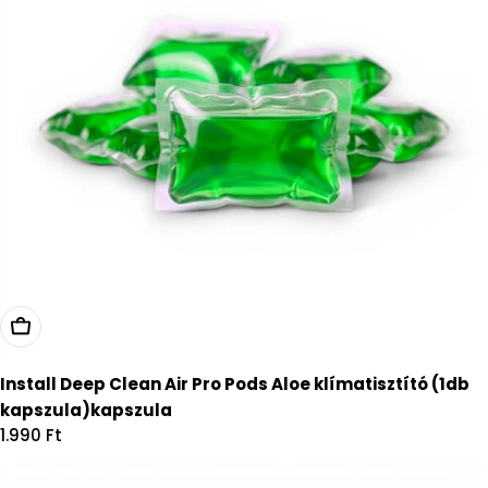
Kosárba
Install Deep Clean Air Pro Pods Aloe klímatisztító (1db
kapszula)kapszula
Regular
1.990 Ft
price