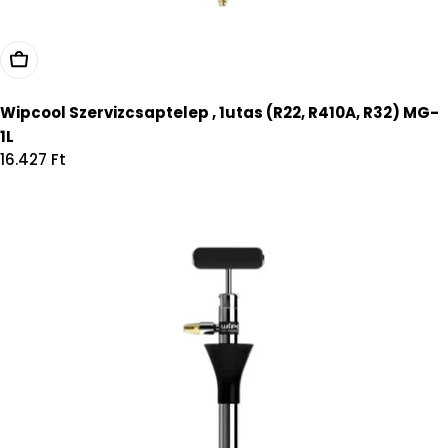
Kosárba
Wipcool Szervizcsaptelep , 1utas (R22, R410A, R32) MG-
1L
Regular
16.427 Ft
price