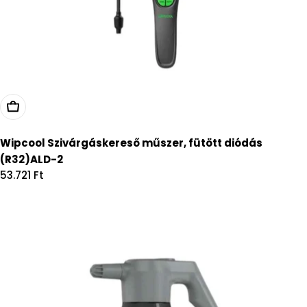
Kosárba
Wipcool Szivárgáskereső műszer, fütött diódás
(R32)ALD-2
Regular
53.721 Ft
price