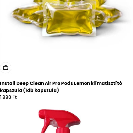
Kosárba
Install Deep Clean Air Pro Pods Lemon klímatisztító
kapszula (1db kapszula)
Regular
1.990 Ft
price