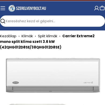
Skip
to
C
content
Search
Kezdőlap
›
Klímák
›
Split klímák
›
Carrier Extreme2
mono split klíma szett 3.6 kW
(42QHG012D8SE/38QHG012D8SE)