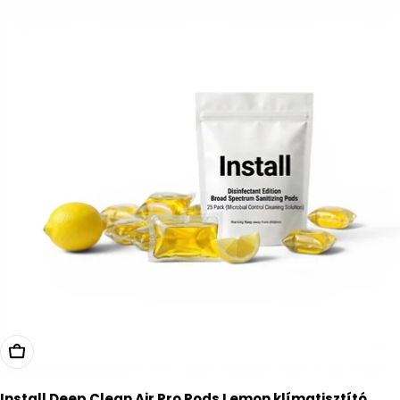
Kosárba
Install Deep Clean Air Pro Pods Lemon klímatisztító