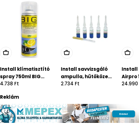
Install klímatisztító
Install savvizsgáló
Instal
spray 750ml BIG...
ampulla, hűtőköze...
Airpro 1
Regular
4.738 Ft
Regular
2.734 Ft
Regula
24.990
price
price
price
Reklám