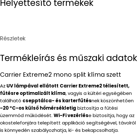
Helyettesítő termékek
Részletek
Termékleírás és műszaki adatok
Carrier Extreme2 mono split klíma szett
Az
UV lámpával ellátott
Carrier Extreme2 téliesített,
fűtésre optimalizált klíma
, vagyis a kültéri egységében
található
csepptálca- és karterfűtés
nek köszönhetően
-20 °C-os külső hőmérsékletig
biztosítja a fűtési
üzemmód működését.
Wi-Fi vezérlés
e biztosítja, hogy az
okostelefonjára telepített applikáció segítségével, távolról
is könnyedén szabályozhatja, ki- és bekapcsolhatja.