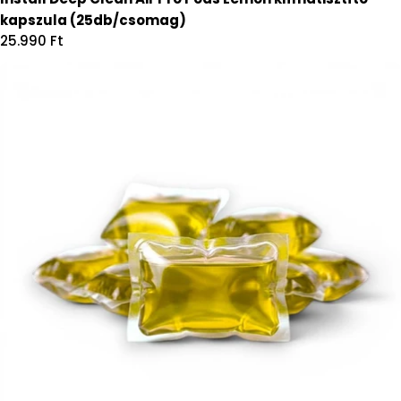
kapszula (25db/csomag)
Regular
25.990 Ft
price