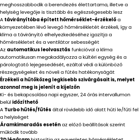
meghosszabbodik a berendezés élettartama, illetve a
helyiség levegője is tisztább és egészségesebb lesz
A
távirányítóba épített hőmérséklet-érzékelő
a
környezetében lévő levegő hőmérsékletét érzékeli, így a
klíma a távirányító elhelyezkedéséhez igazítja a
hőmérsékletet és a ventilátor sebességét
Az
automatikus leolvasztás
funkcióval a klíma
automatikusan megakadályozza a kültéri egység és a
párologtató lejegesedését, ezáltal védi a különböző
részegységeket és növeli a fűtés hatékonyságát
Érzékeli a hűtőközeg legkisebb szivárgásait is, melyet
azonnal meg is jelenít a kijelzőn
Ki- és bekapcsolása napi egyszer, 24 órás intervallumon
belül
időzíthető
A
Turbo hűtés/fűtés
által rövidebb idő alatt hűti le/fűti fel
a helyiséget
Áramkimaradás esetén
az előző beállítások szerint
működik tovább
3D légáram
biztosítja az egyenletes hőmérsékletet