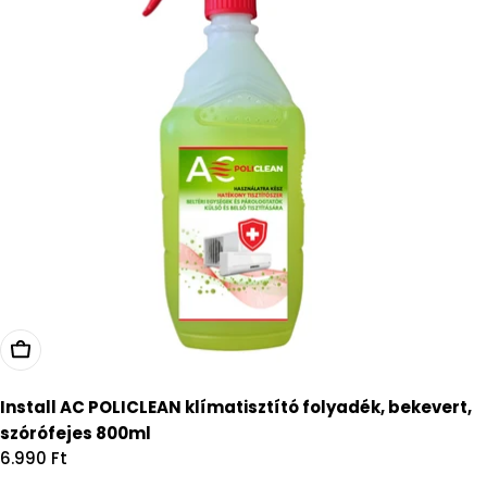
Kosárba
Install AC POLICLEAN klímatisztító folyadék, bekevert,
szórófejes 800ml
Regular
6.990 Ft
price