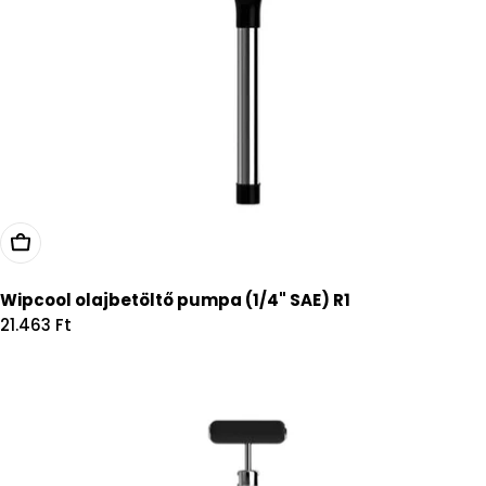
Kosárba
Wipcool olajbetöltő pumpa (1/4" SAE) R1
Regular
21.463 Ft
price