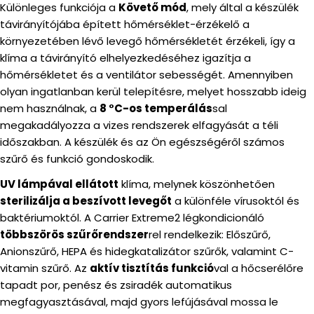
Különleges funkciója a
Követő mód
, mely által a készülék
távirányítójába épített hőmérséklet-érzékelő a
környezetében lévő levegő hőmérsékletét érzékeli, így a
klíma a távirányító elhelyezkedéséhez igazítja a
hőmérsékletet és a ventilátor sebességét. Amennyiben
olyan ingatlanban kerül telepítésre, melyet hosszabb ideig
nem használnak, a
8 °C-os temperálás
sal
megakadályozza a vizes rendszerek elfagyását a téli
időszakban. A készülék és az Ön egészségéről számos
szűrő és funkció gondoskodik.
UV lámpával ellátott
klíma, melynek köszönhetően
sterilizálja a beszívott levegőt
a különféle vírusoktól és
baktériumoktól. A Carrier Extreme2 légkondicionáló
többszörös szűrőrendszer
rel rendelkezik: Előszűrő,
Anionszűrő, HEPA és hidegkatalizátor szűrők, valamint C-
vitamin szűrő. Az
aktív tisztítás funkció
val a hőcserélőre
tapadt por, penész és zsiradék automatikus
megfagyasztásával, majd gyors lefújásával mossa le