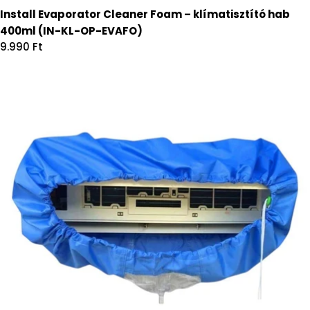
Install Evaporator Cleaner Foam – klímatisztító hab
400ml (IN-KL-OP-EVAFO)
Regular
9.990 Ft
price