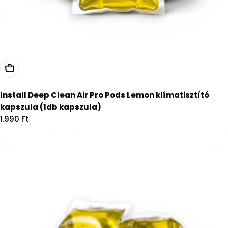
Kosárba
Install Deep Clean Air Pro Pods Lemon klímatisztító
kapszula (1db kapszula)
Regular
1.990 Ft
price