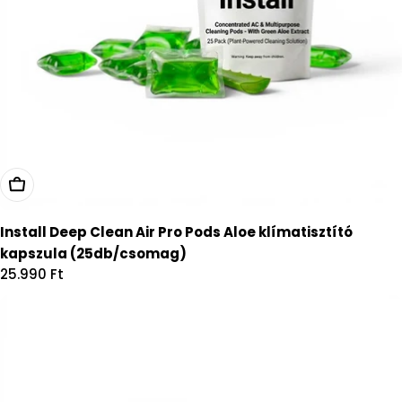
Kosárba
Install Deep Clean Air Pro Pods Aloe klímatisztító
kapszula (25db/csomag)
Regular
25.990 Ft
price