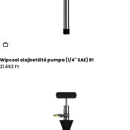
Kosárba
Wipcool olajbetöltő pumpa (1/4" SAE) R1
Regular
21.463 Ft
price