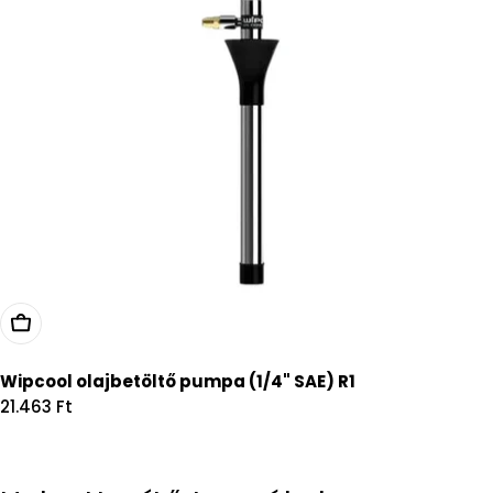
Kosárba
Wipcool olajbetöltő pumpa (1/4" SAE) R1
Regular
21.463 Ft
price