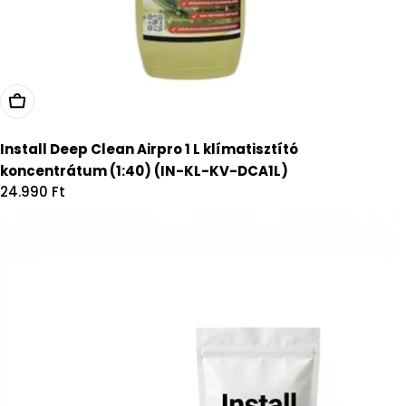
Kosárba
Install Deep Clean Airpro 1 L klímatisztító
koncentrátum (1:40) (IN-KL-KV-DCA1L)
Regular
24.990 Ft
price