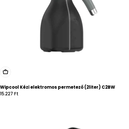
Kosárba
Wipcool Kézi elektromos permetező (2liter) C2BW
Regular
15.227 Ft
price