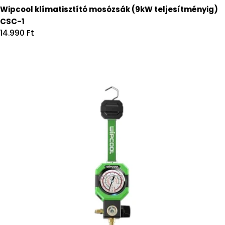
Wipcool klímatisztító mosózsák (9kW teljesítményig)
CSC-1
Regular
14.990 Ft
price