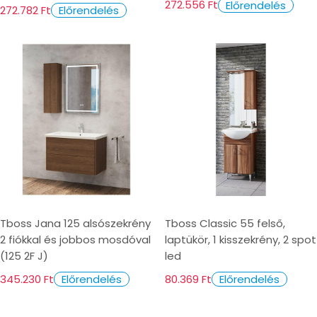
272.556 Ft
Előrendelés
272.782 Ft
Előrendelés
Tboss Jana 125 alsószekrény
Tboss Classic 55 felső,
2 fiókkal és jobbos mosdóval
laptükör, 1 kisszekrény, 2 spot
(125 2F J)
led
345.230 Ft
80.369 Ft
Előrendelés
Előrendelés