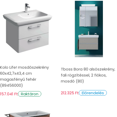
Kolo Life! mosdószekrény
Tboss Bora 80 alsószekrény,
60x42,7x43,4 cm
fali rögzítéssel, 2 fiókos,
magasfényű fehér
mosdó (80)
(89456000)
212.325 Ft
Előrendelés
157.041 Ft
Raktáron