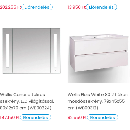
202.255 Ft
13.950 Ft
Előrendelés
Előrendelés
Wellis Canaria tükrös
Wellis Elois White 80 2 fiókos
szekrény, LED világítással,
mosdószekrény, 79x45x55
80x12x70 cm (WB00324)
cm (WB00312)
147.150 Ft
82.550 Ft
Előrendelés
Előrendelés