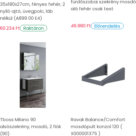
fürdőszobai szekrény mosdó
35x180x27cm, fényes fehér, 2
alá fehér csak test
nyíló ajtó, üvegpolc, láb
nélkül (A899 00 E4)
46.980 Ft
Előrendelés
60.234 Ft
Raktáron
Tboss Milano 90
Ravak Balance/Comfort
alsószekrény, mosdó, 2 fiók
mosdópult konzol 120 (
(90)
X000001375 )