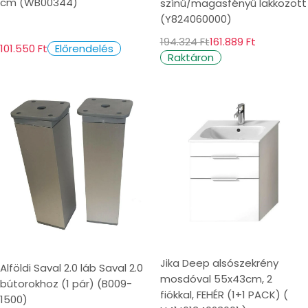
cm (WB00344)
színű/magasfényű lakkozott
(Y824060000)
194.324 Ft
161.889 Ft
101.550 Ft
Előrendelés
Raktáron
Jika Deep alsószekrény
Alföldi Saval 2.0 láb Saval 2.0
mosdóval 55x43cm, 2
bútorokhoz (1 pár) (B009-
fiókkal, FEHÉR (1+1 PACK) (
1500)