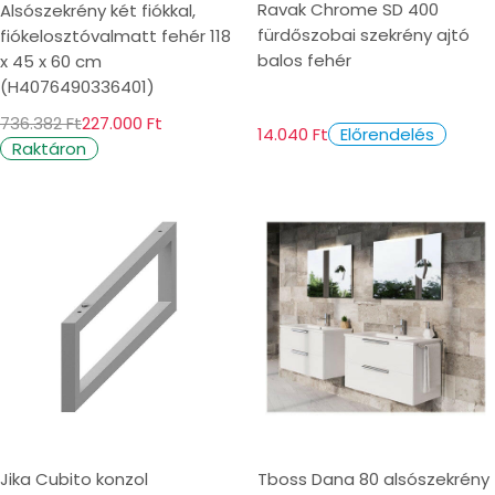
Ravak Chrome SD 400
Alsószekrény két fiókkal,
fürdőszobai szekrény ajtó
fiókelosztóvalmatt fehér 118
balos fehér
x 45 x 60 cm
(H4076490336401)
736.382 Ft
227.000 Ft
14.040 Ft
Előrendelés
Raktáron
Jika Cubito konzol
Tboss Dana 80 alsószekrény