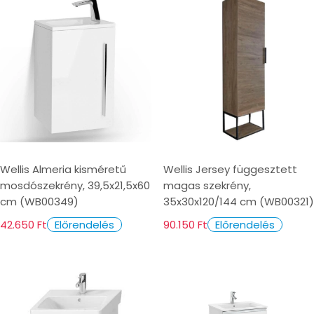
csak megfelelően kezelt, vízálló lakkozással
ellátott, trópusi fa vagy speciális eljárással
tartósított fa (pl. thermofizált fa) alkalmas
fürdőszobába. Magasabb árkategóriába
Üveg
tartozik.
Modern és elegáns, különösen a tükrös
fürdőszoba szekrényeknél vagy polcoknál.
Könnyen tisztítható, de törékeny.
Wellis Almeria kisméretű
Wellis Jersey függesztett
Fém
mosdószekrény, 39,5x21,5x60
magas szekrény,
cm (WB00349)
35x30x120/144 cm (WB00321)
Rozsdamentes acél vagy speciálisan kezelt
42.650 Ft
90.150 Ft
Előrendelés
Előrendelés
fém vázak és elemek, amelyek modern, ipari
stílust képviselnek. Nagyon tartósak és
vízállóak.
Az "okos" fürdőszoba szekrény