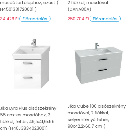
mosdótartólaphoz, ezüst (
2 fiókkal, mosdóval
H4501331720001 )
(DANA80A)
34.426 Ft
250.704 Ft
Előrendelés
Előrendelés
Jika Cube 100 alsószekrény
Jika Lyra Plus alsószekrény
mosdóval, 2 fiókkal,
55 cm-es mosdóhoz, 2
selyemfényű fehér,
fiókkal, fehér, 49,1x41,6x55
98x42,2x60,7 cm (
cm (H40J3834023001)