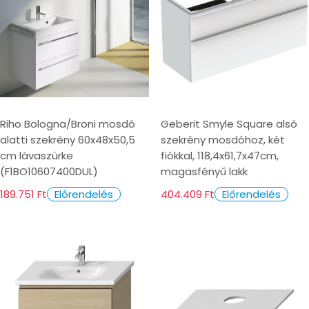
Riho Bologna/Broni mosdó
Geberit Smyle Square alsó
alatti szekrény 60x48x50,5
szekrény mosdóhoz, két
cm lávaszürke
fiókkal, 118,4x61,7x47cm,
(F1BO10607400DUL)
magasfényű lakk
189.751 Ft
404.409 Ft
Előrendelés
Előrendelés