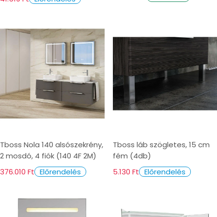
Tboss Nola 140 alsószekrény,
Tboss láb szögletes, 15 cm
2 mosdó, 4 fiók (140 4F 2M)
fém (4db)
376.010 Ft
5.130 Ft
Előrendelés
Előrendelés