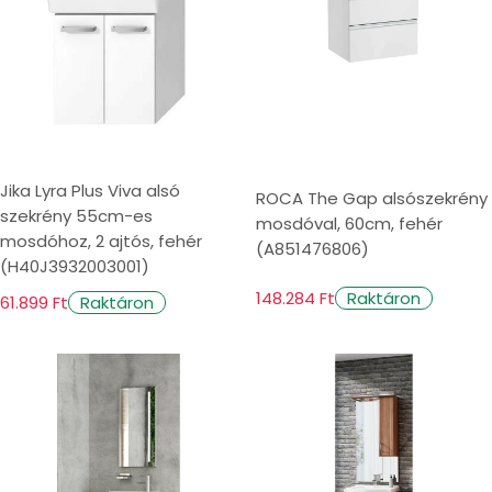
A modern fürdőszoba szekrények nem
csupán esztétikus tárolók, hanem számos
praktikus funkcióval is rendelkeznek, amelyek
megkönnyítik a mindennapokat:
Soft-Close / Csillapított záródás:
a fiókok
Jika Lyra Plus Viva alsó
ROCA The Gap alsószekrény
szekrény 55cm-es
és ajtók halkan és lassan csukódnak,
mosdóval, 60cm, fehér
mosdóhoz, 2 ajtós, fehér
(A851476806)
megelőzve a becsípődéseket és a zajt.
(H40J3932003001)
148.284 Ft
Raktáron
61.899 Ft
Raktáron
Beépített világítás:
különösen a tükrös
szekrények esetében elterjedt. A LED világítás
energiatakarékos és optimális megvilágítást
biztosít.
Belső rendszerezők:
kivehető