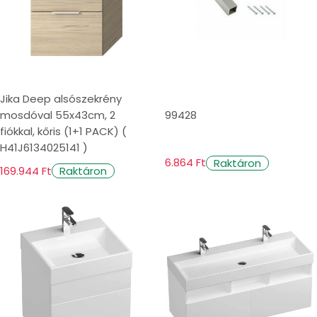
Jika Deep alsószekrény
mosdóval 55x43cm, 2
99428
fiókkal, kőris (1+1 PACK) (
H41J6134025141 )
6.864 Ft
Raktáron
169.944 Ft
Raktáron