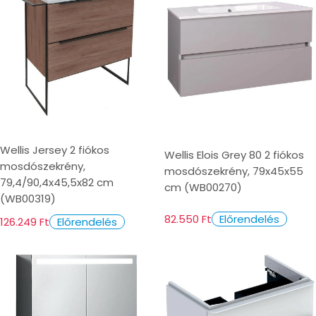
Wellis Jersey 2 fiókos
Wellis Elois Grey 80 2 fiókos
mosdószekrény,
mosdószekrény, 79x45x55
79,4/90,4x45,5x82 cm
cm (WB00270)
(WB00319)
82.550 Ft
Előrendelés
126.249 Ft
Előrendelés