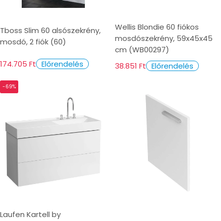
Wellis Blondie 60 fiókos
Tboss Slim 60 alsószekrény,
mosdószekrény, 59x45x45
mosdó, 2 fiók (60)
cm (WB00297)
174.705 Ft
Előrendelés
38.851 Ft
Előrendelés
-69%
Laufen Kartell by