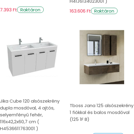
H41J6134023001 )
7.393 Ft
Raktáron
163.606 Ft
Raktáron
Jika Cube 120 alsószekrény
Tboss Jana 125 alsószekrény
dupla mosdóval, 4 ajtós,
1 fiókkal és balos mosdóval
selyemfényű fehér,
(125 1F B)
116x42,2x60,7 cm (
H4536611763001 )