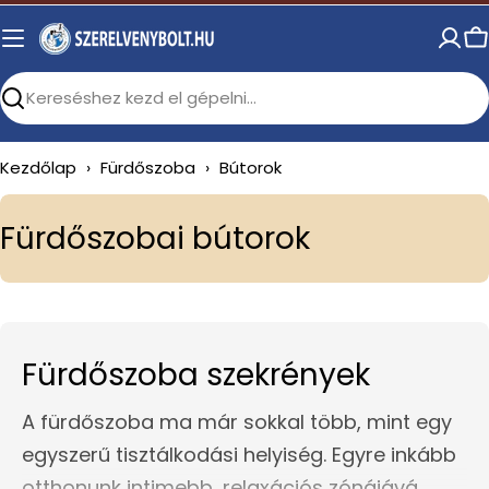
Skip
to
C
content
Search
Kezdőlap
›
Fürdőszoba
›
Bútorok
C
Fürdőszobai bútorok
o
l
l
Fürdőszoba szekrények
e
c
A fürdőszoba ma már sokkal több, mint egy
t
egyszerű tisztálkodási helyiség. Egyre inkább
otthonunk intimebb, relaxációs zónájává