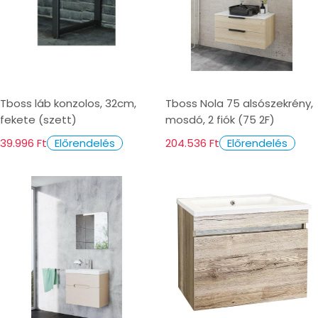
Tboss láb konzolos, 32cm,
Tboss Nola 75 alsószekrény,
fekete (szett)
mosdó, 2 fiók (75 2F)
39.996 Ft
204.536 Ft
Előrendelés
Előrendelés