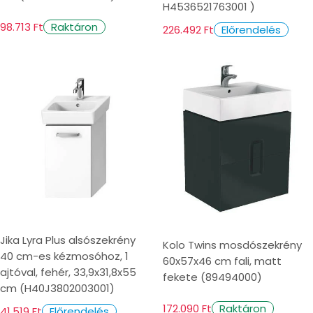
H4536521763001 )
98.713 Ft
Raktáron
226.492 Ft
Előrendelés
Jika Lyra Plus alsószekrény
Kolo Twins mosdószekrény
40 cm-es kézmosóhoz, 1
60x57x46 cm fali, matt
ajtóval, fehér, 33,9x31,8x55
fekete (89494000)
cm (H40J3802003001)
172.090 Ft
Raktáron
41.519 Ft
Előrendelés