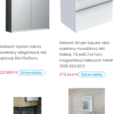
Geberit Smyle Square alsó
Geberit Option tükrös
szekrény mosdóhoz, két
szekrény világítással, két
fiókkal, 73,4x61,7x47cm,
ajtóval, 60x70x15cm,
magasfényű lakkozott fehér
(500.353.00.1)
221.990 Ft
Előrendelés
273.244 Ft
Előrendelés