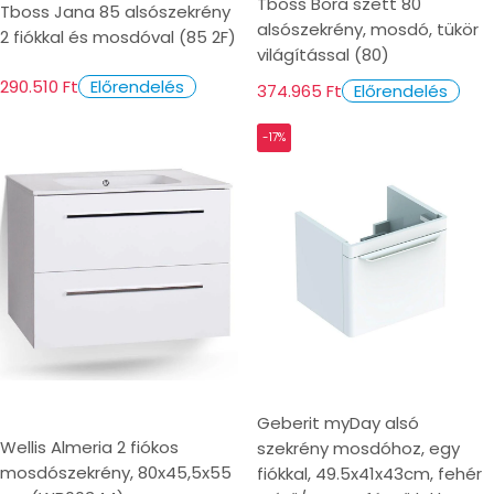
Tboss Bora szett 80
Tboss Jana 85 alsószekrény
alsószekrény, mosdó, tükör
2 fiókkal és mosdóval (85 2F)
világítással (80)
290.510 Ft
Előrendelés
374.965 Ft
Előrendelés
-17%
Geberit myDay alsó
Wellis Almeria 2 fiókos
szekrény mosdóhoz, egy
mosdószekrény, 80x45,5x55
fiókkal, 49.5x41x43cm, fehér