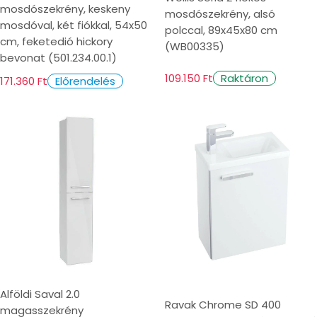
mosdószekrény, keskeny
részei. A megfelelő anyag, típus és funkciók
mosdószekrény, alsó
mosdóval, két fiókkal, 54x50
polccal, 89x45x80 cm
kiválasztásával egy olyan teret hozhatsz
cm, feketedió hickory
(WB00335)
létre, amely nemcsak rendet és
bevonat (501.234.00.1)
átláthatóságot biztosít, hanem hozzájárul a
109.150 Ft
Raktáron
171.360 Ft
Előrendelés
mindennapi kényelmünkhöz is.
Alföldi Saval 2.0
Ravak Chrome SD 400
magasszekrény