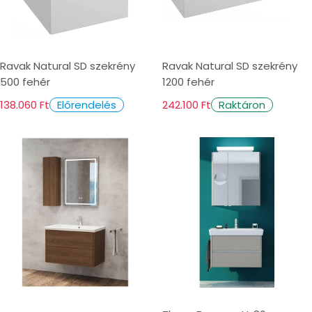
Ravak Natural SD szekrény
Ravak Natural SD szekrény
500 fehér
1200 fehér
138.060 Ft
242.100 Ft
Előrendelés
Raktáron