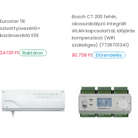
Bosch CT 200 fehér,
Euroster 11E
okosszabályzó integrált
szivattyúvezérlő+
WLAN kapcsolattal, időjárás
kazánvezérlő E11E
kompenzáció (WIFI
szükséges) (7736701341)
24.130 Ft
Raktáron
90.758 Ft
Előrendelés