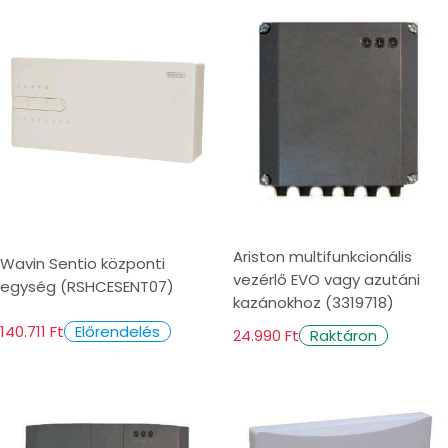
i
o
n
:
Ariston multifunkcionális
Wavin Sentio központi
vezérlő EVO vagy azutáni
egység (RSHCESENT07)
kazánokhoz (3319718)
140.711 Ft
Előrendelés
24.990 Ft
Raktáron