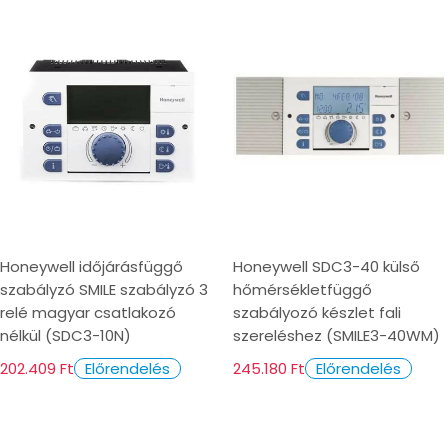
Honeywell időjárásfüggő
Honeywell SDC3-40 külső
szabályzó SMILE szabályzó 3
hőmérsékletfüggő
relé magyar csatlakozó
szabályozó készlet fali
nélkül (SDC3-10N)
szereléshez (SMILE3-40WM)
202.409 Ft
245.180 Ft
Előrendelés
Előrendelés