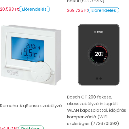
nélkül (SDC7-21N)
20.583 Ft
Előrendelés
269.725 Ft
Előrendelés
Bosch CT 200 fekete,
okosszabályzó integrált
Remeha #qSense szabályzó
WLAN kapcsolattal, időjárás
kompenzáció (WIFI
szükséges (7736701392)
54.102 Ft
Raktáron