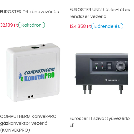
EUROSTER UNI2 hűtés-fűtés
EUROSTER T6 zónavezérlés
rendszer vezérlő
32.189 Ft
Raktáron
124.358 Ft
Előrendelés
COMPUTHERM KonvekPRO
Euroster 11 szivattyúvezérlő
gázkonvektor vezérlő
E11
(KONVEKPRO)