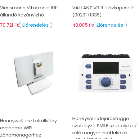
Viessmann Vitotronic 100
VAILLANT VR 91 távkapcsoló
állandó kazánvízhő
(0020171336)
70.721 Ft
40.805 Ft
Előrendelés
Előrendelés
Honeywell időjárásfüggő
Honeywell asztali állvány
szabályzó SMILE szabályzó 7
evohome WIFI
relé magyar csatlakozó
zónamanagerhez