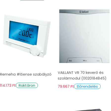
VAILLANT VR 70 keverő és
Remeha #iSense szabályzó
szolármodul (0020184845)
114.173 Ft
Raktáron
79.667 Ft
Előrendelés