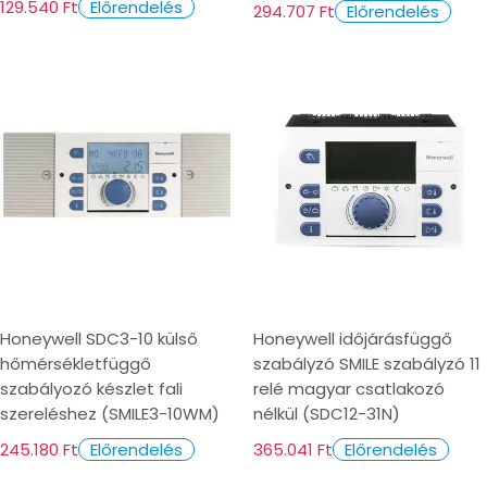
129.540 Ft
Előrendelés
294.707 Ft
Előrendelés
Honeywell SDC3-10 külső
Honeywell időjárásfüggő
hőmérsékletfüggő
szabályzó SMILE szabályzó 11
szabályozó készlet fali
relé magyar csatlakozó
szereléshez (SMILE3-10WM)
nélkül (SDC12-31N)
245.180 Ft
365.041 Ft
Előrendelés
Előrendelés