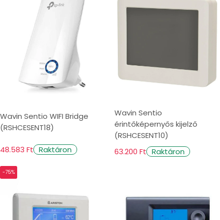
Wavin Sentio
Wavin Sentio WIFI Bridge
érintőképernyős kijelző
(RSHCESENT18)
(RSHCESENT10)
48.583 Ft
Raktáron
63.200 Ft
Raktáron
-75%