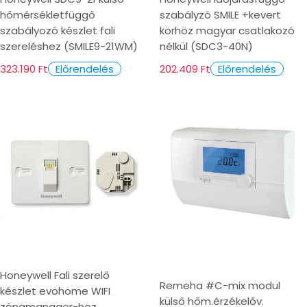
hőmérsékletfüggő
szabályzó SMILE +kevert
szabályozó készlet fali
körhöz magyar csatlakozó
szereléshez (SMILE9-21WM)
nélkül (SDC3-40N)
323.190 Ft
202.409 Ft
Előrendelés
Előrendelés
Honeywell Fali szerelő
Remeha #C-mix modul
készlet evohome WIFI
külső hőm.érzékelőv.
zónamanager-hez,