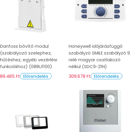
Danfoss bővítő modul
Honeywell időjárásfüggő
(szabályozó szelephez,
szabályzó SMILE szabályzó 9
hűtéshez, egyéb vezérlési
relé magyar csatlakozó
funkciókhoz) (088U1100)
nélkül (SDC9-21N)
89.485 Ft
309.678 Ft
Előrendelés
Előrendelés