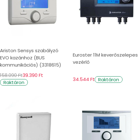
Ariston Sensys szabályzó
Euroster 11M keverőszelepes
EVO kazánhoz (BUS
vezérlő
kommunikációs) (3318615)
158.090 Ft
39.390 Ft
34.544 Ft
Raktáron
Raktáron