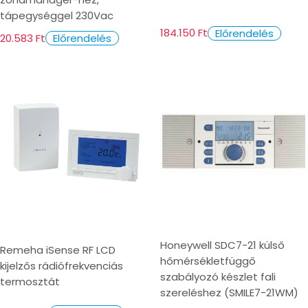
tápegységgel 230Vac
184.150 Ft
Előrendelés
20.583 Ft
Előrendelés
Honeywell SDC7-21 külső
Remeha iSense RF LCD
hőmérsékletfüggő
kijelzős rádiófrekvenciás
szabályozó készlet fali
termosztát
szereléshez (SMILE7-21WM)