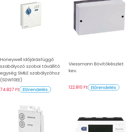
Honeywell időjárásfüggő
Viessmann Bövítőkészlet
szabályozó szobai távállító
kev.
egység SMILE szabályzóhoz
(SDW10EE)
122.810 Ft
Előrendelés
74.827 Ft
Előrendelés