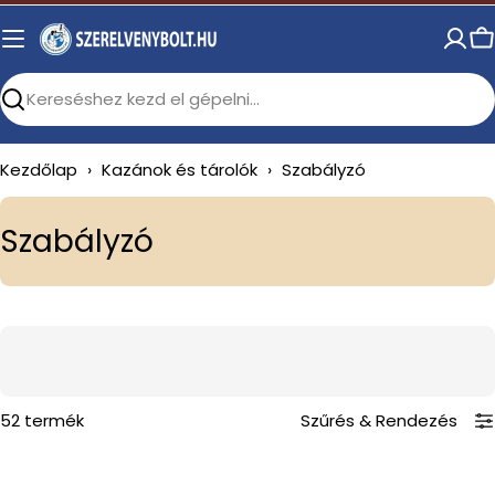
Skip
to
C
content
Search
Kezdőlap
›
Kazánok és tárolók
›
Szabályzó
C
Szabályzó
o
l
l
e
c
52 termék
Szűrés
&
Rendezés
t