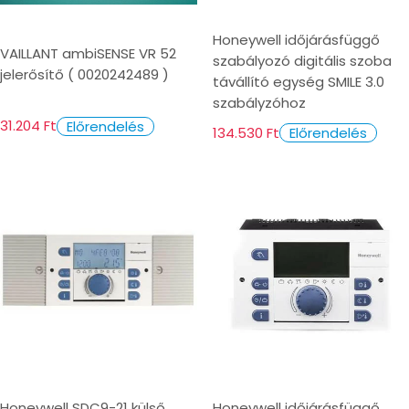
Honeywell időjárásfüggő
VAILLANT ambiSENSE VR 52
szabályozó digitális szoba
jelerősítő ( 0020242489 )
távállító egység SMILE 3.0
szabályzóhoz
31.204 Ft
Előrendelés
134.530 Ft
Előrendelés
Honeywell SDC9-21 külső
Honeywell időjárásfüggő