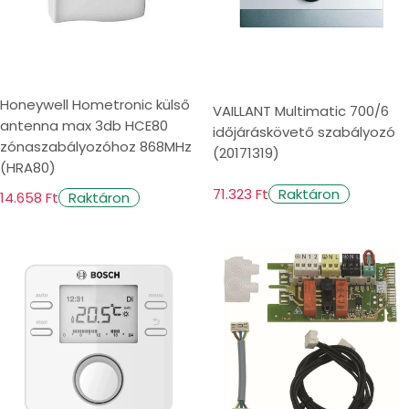
Honeywell Hometronic külső
VAILLANT Multimatic 700/6
antenna max 3db HCE80
időjáráskövető szabályozó
zónaszabályozóhoz 868MHz
(20171319)
(HRA80)
71.323 Ft
Raktáron
14.658 Ft
Raktáron