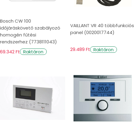
Bosch CW 100
VAILLANT VR 40 többfunkciós
időjáráskövető szabályozó
panel (0020017744)
homogén fűtési
rendszerhez (7738111043)
29.489 Ft
Raktáron
69.342 Ft
Raktáron