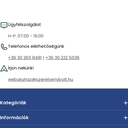
i
o
n
Ügyfélszolgálat
:
H-P: 07:00 - 16:00
Telefonos elérhetőségünk
+36 30 265 8491
|
+36 30 222 5036
Írjon nekünk!
webaruhaz@szerelvenybolt.hu
Kategóriák
Információk