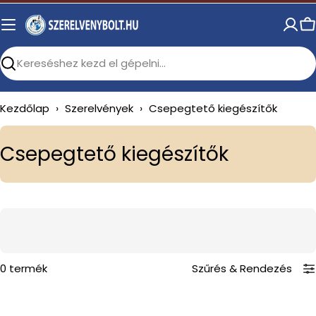
Skip
to
C
content
Search
Kezdőlap
›
Szerelvények
›
Csepegtető kiegészítők
C
Csepegtető kiegészítők
o
l
l
e
c
0 termék
Szűrés
&
Rendezés
t