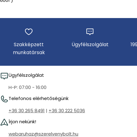
6001 )
Szakképzett
Ügyfélszolgálat
19
munkatársak
Ügyfélszolgálat
H-P: 07:00 - 16:00
Telefonos elérhetőségünk
+36 30 265 8491
|
+36 30 222 5036
Írjon nekünk!
webaruhaz@szerelvenybolt.hu