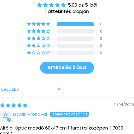
5.00 az 5-ből
1 áttekintés alapján
1
0
0
0
0
Értékelés írása
Sort by
21/04/2025
István Prondvai
Alföldi Optic mosdó 60x47 cm 1 furattal középen ( 7039-