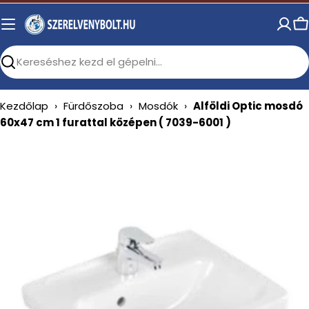
Skip
to
C
content
Search
Kezdőlap
›
Fürdőszoba
›
Mosdók
›
Alföldi Optic mosdó
60x47 cm 1 furattal középen ( 7039-6001 )
Open media 0 in modal