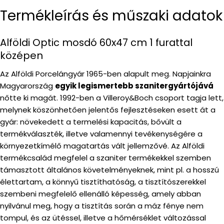
Termékleírás és műszaki adatok
Alföldi Optic mosdó 60x47 cm 1 furattal
középen
Az Alföldi Porcelángyár 1965-ben alapult meg. Napjainkra
Magyarország
egyik legismertebb szanitergyártójává
nőtte ki magát. 1992-ben a Villeroy&Boch csoport tagja lett,
melynek köszönhetően jelentős fejlesztéseken esett át a
gyár: növekedett a termelési kapacitás, bővült a
termékválaszték, illetve valamennyi tevékenységére a
környezetkímélő magatartás vált jellemzővé. Az Alföldi
termékcsalád megfelel a szaniter termékekkel szemben
támasztott általános követelményeknek, mint pl. a hosszú
élettartam, a könnyű tisztíthatóság, a tisztítószerekkel
szembeni megfelelő ellenálló képesség, amely abban
nyilvánul meg, hogy a tisztítás során a máz fénye nem
tompul, és az ütéssel, illetve a hőmérséklet változással