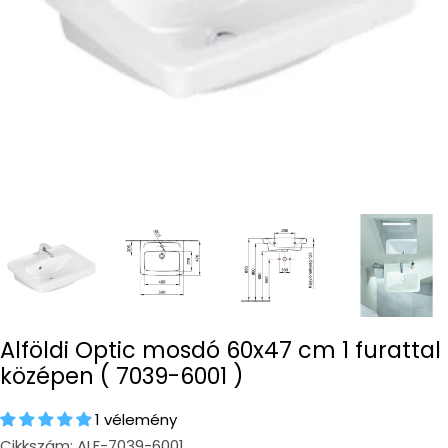
Alföldi Optic mosdó 60x47 cm 1 furattal
középen ( 7039-6001 )
1 vélemény
Cikkszám:
ALF-7039-6001