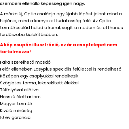
szembeni ellenálló képesség igen nagy.
A márka új, Optic családja egy újabb lépést jelent mind a
higiénia, mind a környezettudatosság felé. Az Optic
termékcsalád halad a korral, segít a modern és otthonos
fürdőszoba kialakításában.
A kép csupán illusztráció, az ár a csaptelepet nem
tartalmazza!
Falra szerelhető mosdó
Felár ellenében Easyplus speciális felülettel is rendelhető
Középen egy csaplyukkal rendelkezik
Szögletes forma, lekerekített élekkel
Túlfolyóval ellátva
Hosszú élettartam
Magyar termék
Kiváló minőség
10 év garancia