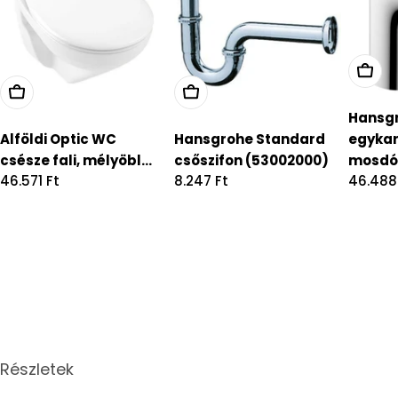
Hansgr
Alföldi Optic WC
Hansgrohe Standard
egyka
csésze fali, mélyöbl...
csőszifon (53002000)
mosdóc
Regular
46.571 Ft
Regular
8.247 Ft
Regula
46.488
price
price
price
Részletek