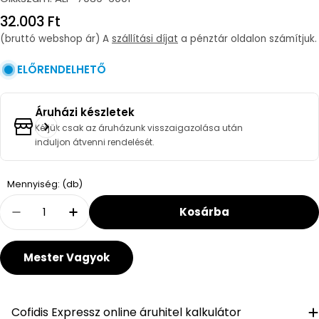
Regular
32.003 Ft
price
(bruttó webshop ár) A
szállítási díjat
a pénztár oldalon számítjuk.
ELŐRENDELHETŐ
Áruházi készletek
Kérjük csak az áruházunk visszaigazolása után
induljon átvenni rendelését.
Quantity
Mennyiség: (db)
Kosárba
Decrease Quantity For Alföldi Optic Mosdó 6
Increase Quantity For Alföldi Optic
Mester Vagyok
Cofidis Expressz online áruhitel kalkulátor