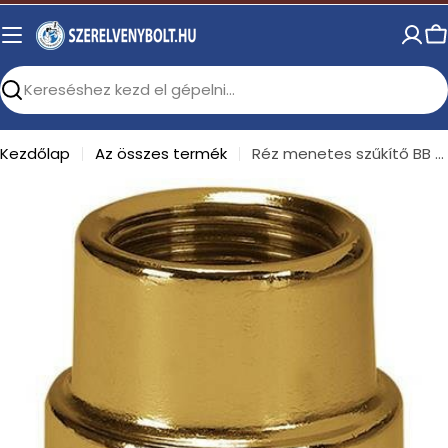
Skip
to
C
content
Search
Kezdőlap
Az összes termék
Réz menetes szűkítő BB 3/4"-1/2"
Open media 0 in modal