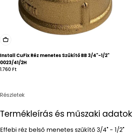
Kosárba
Install CuFix Réz menetes Szűkítő BB 3/4"-1/2"
0023/41/2H
Regular
1.760 Ft
price
Részletek
Termékleírás és műszaki adatok
Effebi réz belső menetes szűkítő 3/4" - 1/2"