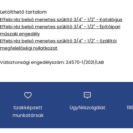
Letölthető tartalom
Effebi réz belső menetes szűkítő 3/4" - 1/2" - Katalógus
Effebi réz belső menetes szűkítő 3/4" - 1/2" - Építőipari
műszaki engedély
Effebi réz belső menetes szűkítő 3/4" - 1/2" - Szállítói
megfelelőségi nyilatkozat
Vízbiztonsági engedélyszám: 24570-1/2021/LAB
Szakképzett
Ügyfélszolgálat
19
munkatársak