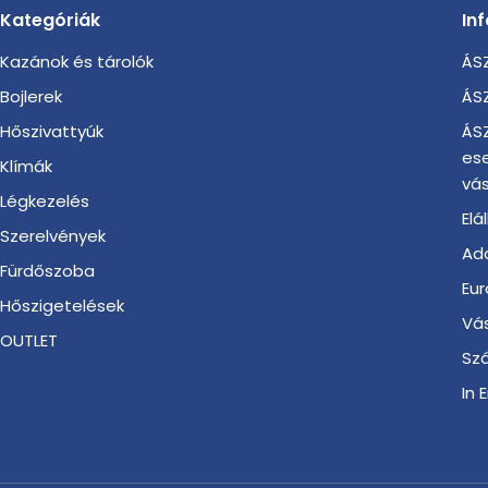
Kategóriák
In
Kazánok és tárolók
ÁSZ
Bojlerek
ÁSZ
Hőszivattyúk
ÁSZ
es
Klímák
vás
Légkezelés
Elá
Szerelvények
Ada
Fürdőszoba
Eur
Hőszigetelések
Vá
OUTLET
Szá
In 