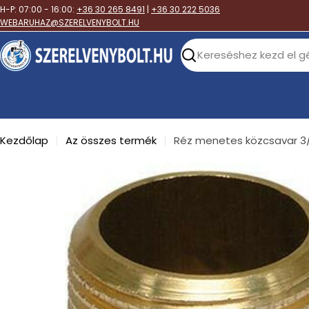
Skip
H-P: 07:00 - 16:00:
+36 30 265 8491
|
+36 30 222 5036
to
WEBARUHAZ@SZERELVENYBOLT.HU
content
Search
Kezdőlap
Az összes termék
Réz menetes közcsavar 3