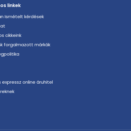
os linkek
n Ismételt kérdések
lat
s cikkeink
nk forgalmazott márkák
gpolitika
s expressz online áruhitel
ereknek
r