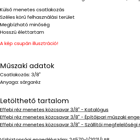
Külső menetes csatlakozás
Széles körű felhasználási terület
Megbízható minőség
Hosszú élettartam
A kép csupán illusztráció!
Műszaki adatok
Csatlakozás: 3/8"
Anyaga: sárgaréz
Letölthető tartalom
Effebi réz menetes közcsavar 3/8" - Katalógus
Effebi réz menetes közcsavar 3/8" - Építőipari műszaki enge
Effebi réz menetes közcsavar 3/8" - Szállítói megfelelőségi 
Vízbiztonsági engedélyszám: 24570-1/2021/LAB