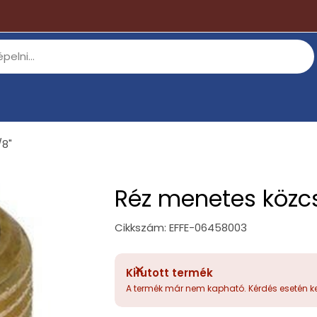
/8"
Réz menetes közcs
Cikkszám:
EFFE-06458003
Kifutott termék
A termék már nem kapható. Kérdés esetén ke