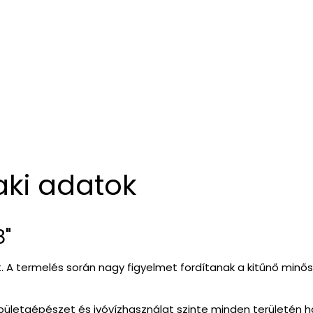
aki adatok
8"
it. A termelés során nagy figyelmet fordítanak a kitűnő min
épületgépészet és ivóvízhasználat szinte minden területén h