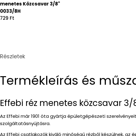
menetes Közcsavar 3/8"
0033/8H
Regular
729 Ft
price
Részletek
Termékleírás és műsz
Effebi réz menetes közcsavar 3/
Az Effebi már 1901 óta gyártja épületgépészeti szerelvénye
szolgáltatásnyújtásra.
Az Effebi csatlakozók kiváló minőségű rézből készülnek, az 