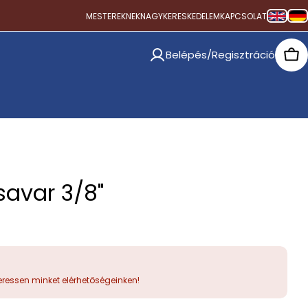
MESTEREKNEK
NAGYKERESKEDELEM
KAPCSOLAT
Belépés/Regisztráció
Car
avar 3/8"
ressen minket elérhetőségeinken!