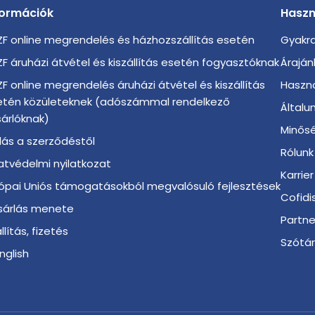
formációk
Haszn
F online megrendelés és házhozszállítás esetén
Gyakra
F áruházi átvétel és kiszállítás esetén fogyasztóknak
Áraján
F online megrendelés áruházi átvétel és kiszállítás
Haszno
etén közületeknek (adószámmal rendelkező
Általu
árlóknak)
Minősé
llás a szerződéstől
Rólunk
tvédelmi nyilatkozat
Karrier
ópai Uniós támogatásokból megvalósuló fejlesztések
Cofidi
sárlás menete
Partn
llítás, fizetés
Szótá
English