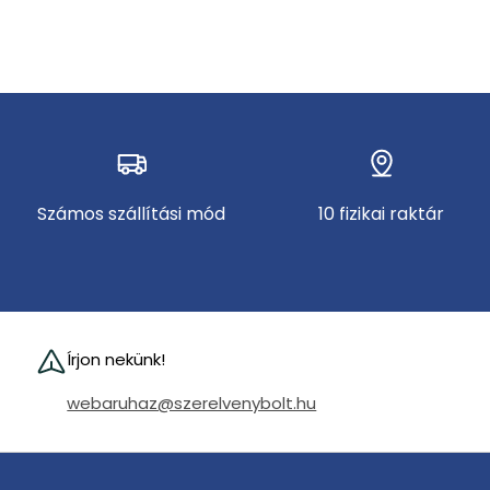
Számos szállítási mód
10 fizikai raktár
Írjon nekünk!
webaruhaz@szerelvenybolt.hu