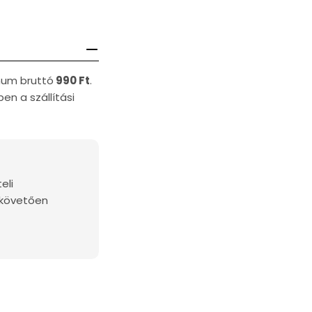
imum bruttó
990 Ft
.
en a szállítási
eli
 követően