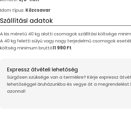
Idom típus:
Közcsavar
Szállítási adatok
A kis méretű 40 kg alatti csomagok szállítási költsége min
A 40 kg feletti súlyú vagy nagy terjedelmű csomagok esetéb
költség minimum bruttó
11 990 Ft
.
Expressz átvételi lehetőség
Sürgősen szüksége van a termékre? Kérje expressz átvét
lehetőséggel áruházunkba és vegye át a megrendelést
azonnal!