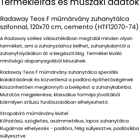
Termékleírás és műszaki adatok
Radaway Teos F műmárvány zuhanytálca
szifonnal, 120x70 cm, cemento (HTF12070-74)
A Radaway széles választékában megtalál minden olyan
terméket, ami a zuhanyzáshoz kellhet, zuhanykabintól a
zuhanyfolyókákon át a kiegészítőkig. Termékei kiváló
minőségű alapanyagokból készülnek.
Radaway Teos F műmárvány zuhanytálca speciális
kialakításának és közvetlenül a padlóra építhetőségének
köszönhetően megkönnyíti a belépést a zuhanykabinba.
Mutatós megjelenése, klasszikus formája jóvoltából
bármilyen stílusú fürdőszobában elhelyezhető.
Strapabíró műmárvány kivitel
Kőhatású, szögletes, aszimmetrikus, lapos zuhanytálca
Rugalmas elhelyezés - padlóra, félig süllyesztve, padlósíkba
süllyesztve