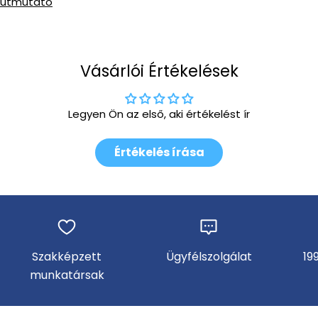
útmutató
Vásárlói Értékelések
Legyen Ön az első, aki értékelést ír
Értékelés írása
Szakképzett
Ügyfélszolgálat
19
munkatársak