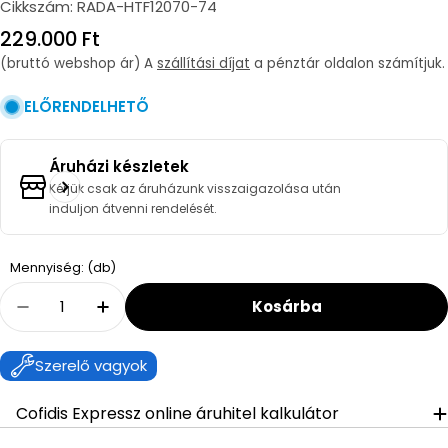
Cikkszám:
RADA-HTF12070-74
Regular
229.000 Ft
price
(bruttó webshop ár) A
szállítási díjat
a pénztár oldalon számítjuk.
ELŐRENDELHETŐ
Áruházi készletek
Kérjük csak az áruházunk visszaigazolása után
induljon átvenni rendelését.
Quantity
Mennyiség: (db)
Kosárba
Decrease Quantity For Radaway Teos F Műm
Increase Quantity For Radaway Te
Szerelő vagyok
Cofidis Expressz online áruhitel kalkulátor