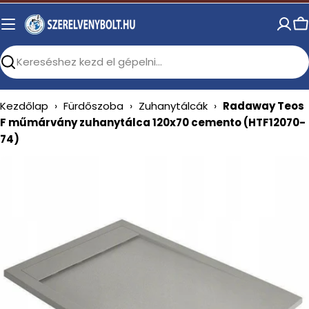
Skip
to
C
content
Search
Kezdőlap
›
Fürdőszoba
›
Zuhanytálcák
›
Radaway Teos
F műmárvány zuhanytálca 120x70 cemento (HTF12070-
74)