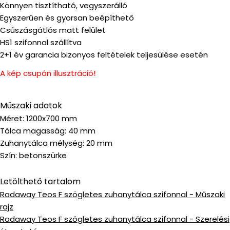
Könnyen tisztítható, vegyszerálló
Egyszerűen és gyorsan beépíthető
Csúszásgátlós matt felület
HS1 szifonnal szállítva
2+1 év garancia bizonyos feltételek teljesülése esetén
A kép csupán illusztráció!
Műszaki adatok
Méret: 1200x700 mm
Tálca magasság: 40 mm
Zuhanytálca mélység: 20 mm
Szín: betonszürke
Letölthető tartalom
Radaway Teos F szögletes zuhanytálca szifonnal - Műszaki
rajz
Radaway Teos F szögletes zuhanytálca szifonnal - Szerelési