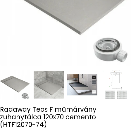
Open media 0 in modal
Radaway Teos F műmárvány
zuhanytálca 120x70 cemento
(HTF12070-74)