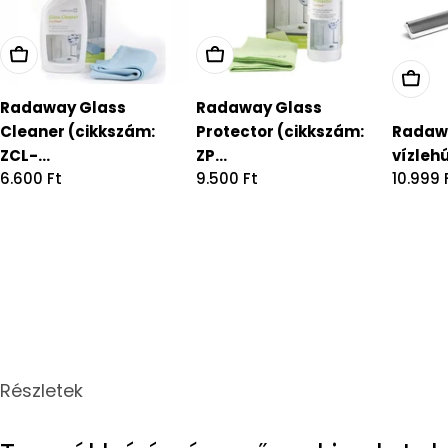
Radaway Glass
Radaway Glass
Cleaner (cikkszám:
Protector (cikkszám:
Radaw
ZCL-...
ZP...
vízlehú
Regular
6.600 Ft
Regular
9.500 Ft
Regula
10.999 
price
price
price
Részletek