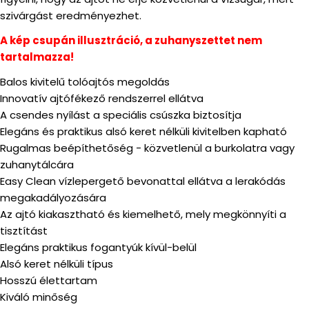
szivárgást eredményezhet.
A kép csupán illusztráció, a zuhanyszettet nem
tartalmazza!
Balos kivitelű tolóajtós megoldás
Innovatív ajtófékező rendszerrel ellátva
A csendes nyílást a speciális csúszka biztosítja
Elegáns és praktikus alsó keret nélküli kivitelben kapható
Rugalmas beépíthetőség - közvetlenül a burkolatra vagy
zuhanytálcára
Easy Clean vízlepergető bevonattal ellátva a lerakódás
megakadályozására
Az ajtó kiakasztható és kiemelhető, mely megkönnyíti a
tisztítást
Elegáns praktikus fogantyúk kívül-belül
Alsó keret nélküli típus
Hosszú élettartam
Kiváló minőség