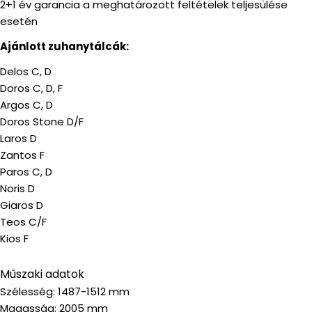
2+1 év garancia a meghatározott feltételek teljesülése
esetén
Ajánlott zuhanytálcák:
Delos C, D
Doros C, D, F
Argos C, D
Doros Stone D/F
Laros D
Zantos F
Paros C, D
Noris D
Giaros D
Teos C/F
Kios F
Műszaki adatok
Szélesség: 1487-1512 mm
Magasság: 2005 mm