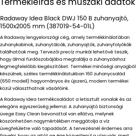
Termékleírás és műszaki adatok
Radaway Idea Black DWJ 150 B zuhanyajtó,
1500x2005 mm (387019-54-01L)
A Radaway lengyelországi cég, amely termékkínálatában
zuhanykabinok, zuhanytálcák, zuhanyajtók, zuhanyfolyókák
találhatóak meg. Tervezői precíz munkái lehetővé teszik,
hogy álmai fürdőszobájába megtalálja a zuhanyzáshoz
legmegfelelőbb kiegészítőket. Termékei minőségi anyagból
készülnek, széles termékkínálatukban 160 zuhanycsalád
(650 modell) hagyományos és újszerű, modern termékei
közül választhatnak vásárlóink.
A Radaway Idea termékcsaládot a letisztult vonalak és az
elegáns egyszerűség jellemzi. A zuhanyajtó biztonsági
üvege Easy Clean bevonattal van ellátva, melynek
köszönhetően nagymértékben meggátolja a víz
üvegfelületre való tapadását. A tervezésnél érdemes arra
figyelni, hogy az ajtót ne érje közvetlenül a vízsugár, mert