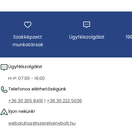
Szakképzett
Ügyfélszolgálat
19
munkatársak
Ügyfélszolgálat
H-P: 07:00 - 16:00
Telefonos elérhetőségünk
+36 30 265 8491
|
+36 30 222 5036
Írjon nekünk!
webaruhaz@szerelvenybolt.hu