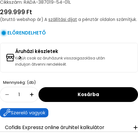
Cikkszám:
RADA-387019-54-01L
Regular
299.999 Ft
price
(bruttó webshop ár) A
szállítási díjat
a pénztár oldalon számítjuk.
ELŐRENDELHETŐ
Áruházi készletek
Kérjük csak az áruházunk visszaigazolása után
induljon átvenni rendelését.
Quantity
Mennyiség: (db)
Kosárba
Decrease Quantity For Radaway Idea Black D
Increase Quantity For Radaway Idea
Szerelő vagyok
Cofidis Expressz online áruhitel kalkulátor