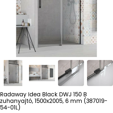
Open media 0 in modal
Radaway Idea Black DWJ 150 B
zuhanyajtó, 1500x2005, 6 mm (387019-
54-01L)