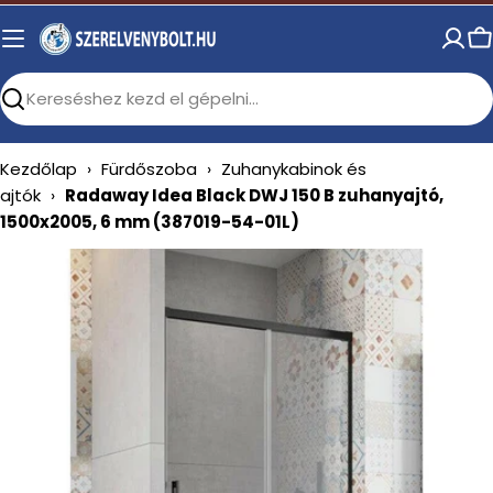
Skip
to
C
content
Search
Kezdőlap
›
Fürdőszoba
›
Zuhanykabinok és
ajtók
›
Radaway Idea Black DWJ 150 B zuhanyajtó,
1500x2005, 6 mm (387019-54-01L)