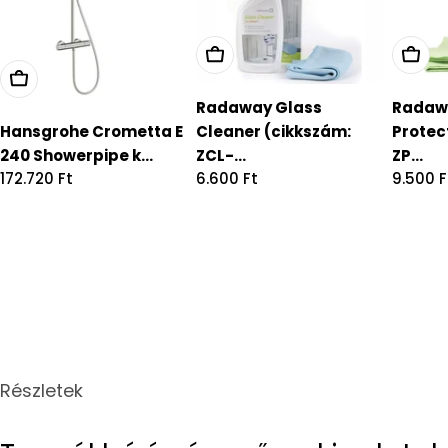
Radaway Glass
Radaw
Hansgrohe Crometta E
Cleaner (cikkszám:
Protec
240 Showerpipe k...
ZCL-...
ZP...
Regular
172.720 Ft
Regular
6.600 Ft
Regula
9.500 F
price
price
price
Részletek