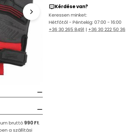
Kérdése van?
Open media 1 in modal
Keressen minket:
Hétfőtől - Péntekig: 07:00 - 16:00
+36 30 265 8491
|
+36 30 222 50 36
imum bruttó
990 Ft
.
en a szállítási