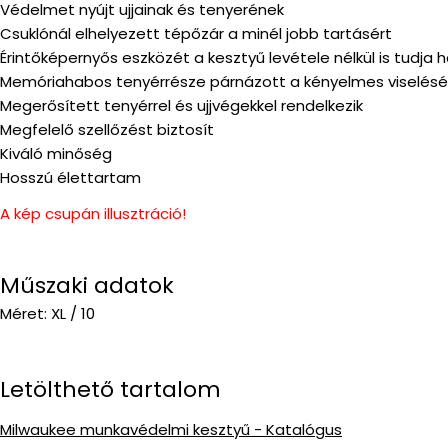
Védelmet nyújt ujjainak és tenyerének
Csuklónál elhelyezett tépőzár a minél jobb tartásért
Érintőképernyős eszközét a kesztyű levétele nélkül is tudja h
Memóriahabos tenyérrésze párnázott a kényelmes viselésé
Megerősített tenyérrel és ujjvégekkel rendelkezik
Megfelelő szellőzést biztosít
Kiváló minőség
Hosszú élettartam
A kép csupán illusztráció!
Műszaki adatok
Méret: XL / 10
Letölthető tartalom
Milwaukee munkavédelmi kesztyű - Katalógus