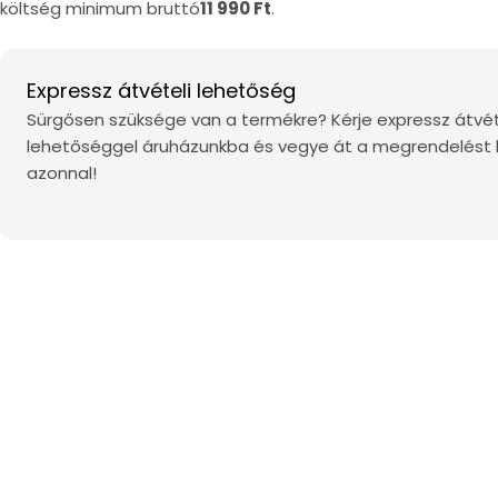
költség minimum bruttó
11 990 Ft
.
Expressz átvételi lehetőség
Sürgősen szüksége van a termékre? Kérje expressz átvét
lehetőséggel áruházunkba és vegye át a megrendelést
azonnal!