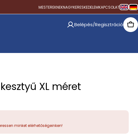
MESTEREKNEK
NAGYKERESKEDELEM
KAPCSOLAT
Belépés/Regisztráció
Car
 kesztyű XL méret
ressen minket elérhetőségeinken!