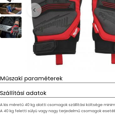
Open media 0 in modal
Műszaki paraméterek
Szállítási adatok
A kis méretű 40 kg alatti csomagok szállítási költsége min
A 40 kg feletti súlyú vagy nagy terjedelmű csomagok esetéb