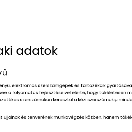
aki adatok
yű
ményű, elektromos szerszámgépek és tartozékaik gyártásával
 a folyamatos fejlesztéseivel elérte, hogy tökéletesen me
zetékes szerszámokon keresztül a kézi szerszámokig minde
jjainak és tenyerének munkavégzés közben, hanem tökéletes 