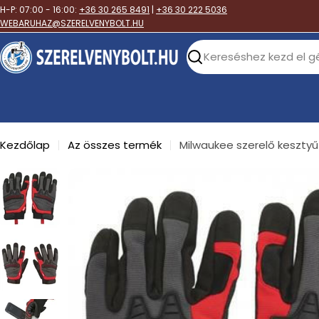
Skip
H-P: 07:00 - 16:00:
+36 30 265 8491
|
+36 30 222 5036
to
WEBARUHAZ@SZERELVENYBOLT.HU
content
Search
Kezdőlap
Az összes termék
Milwaukee szerelő kesztyű