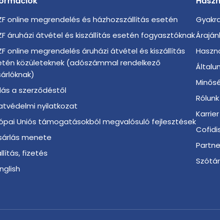
formációk
Haszn
F online megrendelés és házhozszállítás esetén
Gyakra
F áruházi átvétel és kiszállítás esetén fogyasztóknak
Áraján
F online megrendelés áruházi átvétel és kiszállítás
Haszno
etén közületeknek (adószámmal rendelkező
Általu
árlóknak)
Minősé
llás a szerződéstől
Rólunk
tvédelmi nyilatkozat
Karrier
ópai Uniós támogatásokból megvalósuló fejlesztések
Cofidi
sárlás menete
Partn
llítás, fizetés
Szótá
English