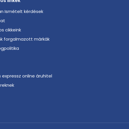
os linkek
n Ismételt kérdések
lat
s cikkeink
nk forgalmazott márkák
gpolitika
s expressz online áruhitel
ereknek
r