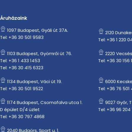
Áruházaink
1097 Budapest, Gyáli út 37A.
2120 Dunakesz
Tel: +36 30 501 9583
Tel: +36 1 220 0
1103 Budapest, Gyömrői út 76.
2220 Vecsés
Tel: +36 1 433 1453
Tel: +36 30 156 
Tel: +36 30 415 6323
1134 Budapest, Váci út 19.
6000 Kecske
Tel: +36 30 501 9522
Tel: +36 76 501
1174 Budapest, Csomafalva utca 1.
9027 Győr, 
D épület D/4 üzlet
Tel: +36 96 204 
Tel: +36 30 797 4868
2040 Budaörs, Sport u. 1.