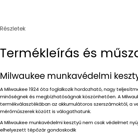
Részletek
Termékleírás és műsz
Milwaukee munkavédelmi keszt
A Milwaukee 1924 óta foglalkozik hordozható, nagy teljesít
minőségnek és megbízhatóságnak köszönhetően. A Milwaukee
termékválasztékában az akkumulátoros szerszámoktól, a ve
mérőműszerek között is válogathatunk.
A Milwaukee munkavédelmi kesztyű nem csak védelmet nyújt u
elhelyezett tépőzár gondoskodik