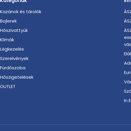
Kategóriák
In
Kazánok és tárolók
ÁSZ
Bojlerek
ÁSZ
Hőszivattyúk
ÁSZ
es
Klímák
vás
Légkezelés
Elá
Szerelvények
Ada
Fürdőszoba
Eur
Hőszigetelések
Vá
OUTLET
Szá
In 