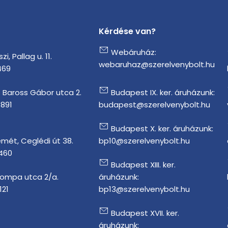
Kérdése van?
Webáruház:
i, Pallag u. 11.
webaruhaz@szerelvenybolt.hu
469
 Baross Gábor utca 2.
Budapest IX. ker. áruházunk:
1891
budapest@szerelvenybolt.hu
Budapest X. ker. áruházunk:
mét, Ceglédi út 38.
bp10@szerelvenybolt.hu
 460
Budapest XIII. ker.
Tompa utca 2/a.
áruházunk:
121
bp13@szerelvenybolt.hu
Budapest XVII. ker.
áruházunk: