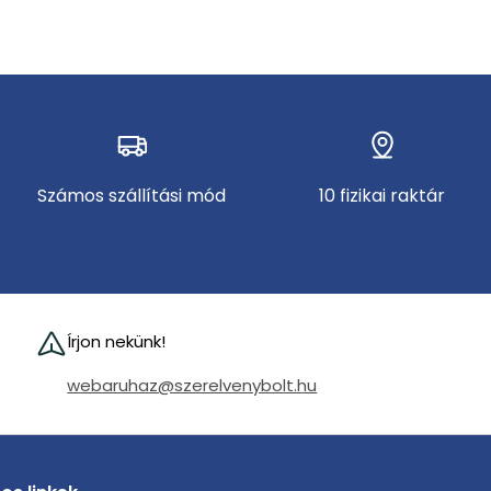
Számos szállítási mód
10 fizikai raktár
Írjon nekünk!
webaruhaz@szerelvenybolt.hu