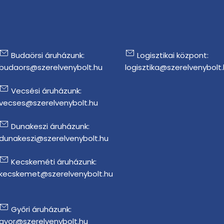
Budaörsi áruházunk:
Logisztikai központ:
budaors@szerelvenybolt.hu
logisztika@szerelvenybolt
Vecsési áruházunk:
vecses@szerelvenybolt.hu
Dunakeszi áruházunk:
dunakeszi@szerelvenybolt.hu
Kecskeméti áruházunk:
kecskemet@szerelvenybolt.hu
Győri áruházunk:
gyor@szerelvenybolt.hu