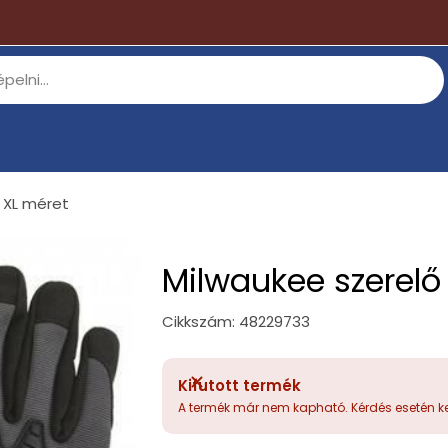
 XL méret
Milwaukee szerelő
Cikkszám:
48229733
Kifutott termék
A termék már nem kapható. Kérdés esetén ke