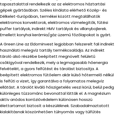
tapasztalattal rendelkezik az az elektromos háztartási
gépek gyártásában. Széles kínálata elérhető Közép- és
Délkelet-Európában, termékei között megtalálhatók
elektromos konvektorok, elektromos vízmelegítők, fűtési
puffer tartályok, indirekt HMV tartályok és villanybojlerek.
Emellett konyhai kerámia/gáz üzemű főzőlapokat is gyárt.
A Green Line az Eldominvest legjobban felszerelt fali indirekt
használati melegvíz tartály termékcsaládja. Az indirekt
tároló alsó részébe beépített megnövelt felületű
csőkígyóval rendelkezik, mely a legmagasabb hőenergia
felvételét, a gyors felfűtést és tárolást biztosítja. A
beépített elektromos fűtőelem akár külső hőtermelő nélkül
is felfűti a vizet, így garantálva a folyamatos melegvíz
ellátást. A tárolót kiváló hőszigetelés veszi körül, belül pedig
különleges tűzzománc bevonattal látták el. A magnézium
aktív anódos korrózióvédelem különösen hosszú
élettartamot biztosít a készüléknek. Szabadalmaztatott
kialakításnak köszönhetően túlnyomás vagy túlfűtés