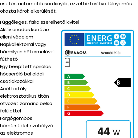
esetén automatikusan kinyílik, ezzel biztosítva túlnyomás
okozta károk elkerülését.
Függőleges, falra szerelhető kivitel
Aktív anódos korrózió
elleni védelem
Napkollektorral vagy
bármilyen hőtermelővel
fűthető
Egy beépített spirálos
hőcserélő bal oldali
csatlakozókkal
Acél tartály
elektrosztatikus titán
ötvözet zománc belső
felülettel
Forgógombos
hőmérséklet szabályzó
az elektromos