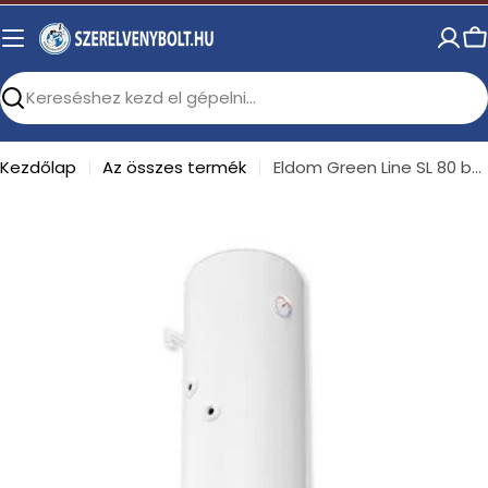
Skip
to
C
content
Search
Kezdőlap
Az összes termék
Eldom Green Line SL 80 balos indirekt használati melegvíz tartály 1 hőcserélővel ( EGLSL80 )
Open media 0 in modal