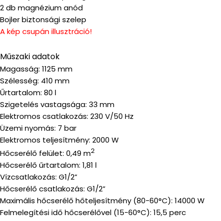
2 db magnézium anód
Bojler biztonsági szelep
A kép csupán illusztráció!
Műszaki adatok
Magasság: 1125 mm
Szélesség: 410 mm
Űrtartalom: 80 l
Szigetelés vastagsága: 33 mm
Elektromos csatlakozás: 230 V/50 Hz
Üzemi nyomás: 7 bar
Elektromos teljesítmény: 2000 W
2
Hőcserélő felület: 0,49 m
Hőcserélő űrtartalom: 1,81 l
Vízcsatlakozás: G1/2”
Hőcserélő csatlakozás: G1/2”
Maximális hőcserélő hőteljesítmény (80-60°C): 14000 W
Felmelegítési idő hőcserélővel (15-60°C): 15,5 perc