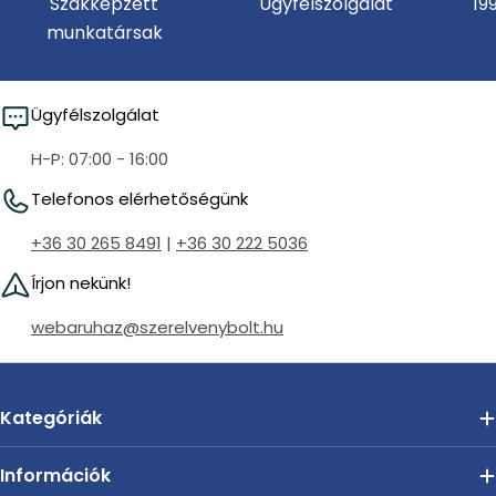
Szakképzett
Ügyfélszolgálat
19
munkatársak
Ügyfélszolgálat
H-P: 07:00 - 16:00
Telefonos elérhetőségünk
+36 30 265 8491
|
+36 30 222 5036
Írjon nekünk!
webaruhaz@szerelvenybolt.hu
Kategóriák
Információk