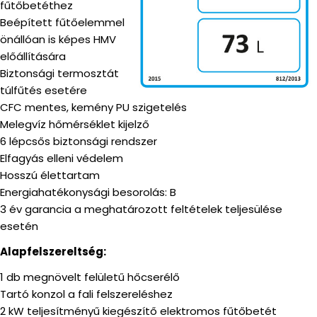
fűtőbetéthez
Beépített fűtőelemmel
önállóan is képes HMV
előállítására
Biztonsági termosztát
túlfűtés esetére
CFC mentes, kemény PU szigetelés
Melegvíz hőmérséklet kijelző
6 lépcsős biztonsági rendszer
Elfagyás elleni védelem
Hosszú élettartam
Energiahatékonysági besorolás: B
3 év garancia a meghatározott feltételek teljesülése
esetén
Alapfelszereltség:
1 db megnövelt felületű hőcserélő
Tartó konzol a fali felszereléshez
2 kW teljesítményű kiegészítő elektromos fűtőbetét