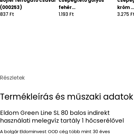
Bojler felfogató csavar
csepegtető golyós
csepeg
(000253)
fehér...
króm ..
Regular
837 Ft
Regular
1.193 Ft
Regula
3.275 F
price
price
price
Részletek
Termékleírás és műszaki adatok
Eldom Green Line SL 80 balos indirekt
használati melegvíz tartály 1 hőcserélővel
A bolgár Eldominvest OOD cég több mint 30 éves