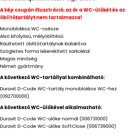
A kép csupán illusztráció, az ár a WC-ülőkét és az
öblítőtartályt nem tartalmazza!
Monoblokkos WC-csésze
Alsó kifolyású, mélyöblítésű
Ráültetett öblítőtartálynak kialakítva
Szögletes forma lekerekített sarkokkal
Magas minőség
Német gyártmány
A következő WC-tartállyal kombinálható:
Duravit D-Code WC-tartály monoblokkos WC-hez
(092700000)
A következő WC-ülőkével alkalmazható:
Duravit D-Code WC-ülőke normál (006731000)
Duravit D-Code WC-ülőke SoftClose (006739000)