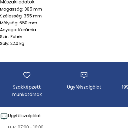
Műszaki adatok
Magasság: 385 mm
Szélesség: 355 mm
Mélység: 650 mm
Anyaga: Kerámia
Szín: Fehér
Súly: 22,0 kg
Szakképzett
Ügyfélszolgálat
19
munkatársak
Ügyfélszolgálat
H-P: 07:00 - 16:00