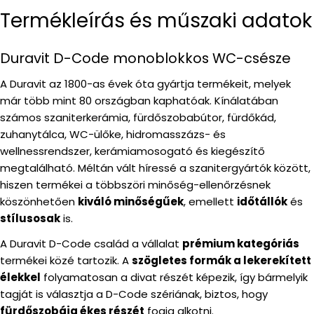
Termékleírás és műszaki adatok
Duravit D-Code monoblokkos WC-csésze
A Duravit az 1800-as évek óta gyártja termékeit, melyek
már több mint 80 országban kaphatóak. Kínálatában
számos szaniterkerámia, fürdőszobabútor, fürdőkád,
zuhanytálca, WC-ülőke, hidromasszázs- és
wellnessrendszer, kerámiamosogató és kiegészítő
megtalálható. Méltán vált híressé a szanitergyártók között,
hiszen termékei a többszöri minőség-ellenőrzésnek
köszönhetően
kiváló minőségűek
, emellett
időtállók
és
stílusosak
is.
A Duravit D-Code család a vállalat
prémium kategóriás
termékei közé tartozik. A
szögletes formák a lekerekített
élekkel
folyamatosan a divat részét képezik, így bármelyik
tagját is választja a D-Code szériának, biztos, hogy
fürdőszobája ékes részét
fogja alkotni.