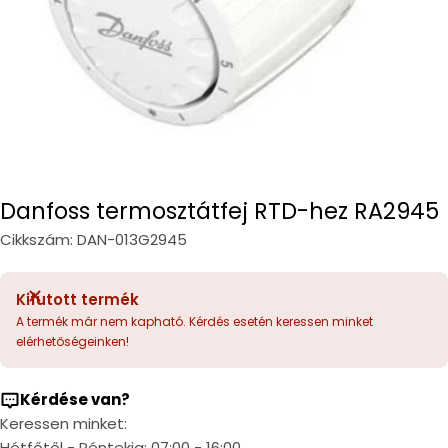
Danfoss termosztátfej RTD-hez RA2945
Cikkszám:
DAN-013G2945
Kifutott termék
A termék már nem kapható. Kérdés esetén keressen minket
elérhetőségeinken!
Kérdése van?
Keressen minket:
Hétfőtől - Péntekig: 07:00 - 16:00