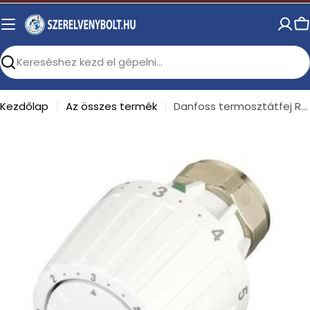
Skip
to
C
content
Search
Kezdőlap
Az összes termék
Danfoss termosztátfej RTD-hez RA2945
Open media 0 in modal