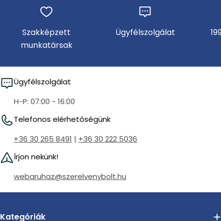
Szakképzett
Ügyfélszolgálat
19
munkatársak
Ügyfélszolgálat
H-P: 07:00 - 16:00
Telefonos elérhetőségünk
+36 30 265 8491
|
+36 30 222 5036
Írjon nekünk!
webaruhaz@szerelvenybolt.hu
Kategóriák