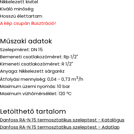
Nikkelezett kivitel
Kiváló minőség
Hosszú élettartam
A kép csupán illusztráció!
Műszaki adatok
Szelepméret: DN 15
Bemeneti csatlakozóméret: Rp 1/2"
Kimeneti csatlakozóméret: R 1/2"
Anyaga: Nikkelezett sárgaréz
3
Átfolyási mennyiség: 0,04 - 0,73 m
/h
Maximum üzemi nyomás: 10 bar
Maximum vízhőmérséklet: 120 ºC
Letölthető tartalom
Danfoss RA-N 15 termosztatikus szeleptest - Katalógus
Danfoss RA-N 15 termosztatikus szeleptest - Adatlap