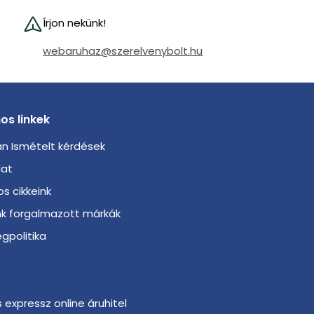
Írjon nekünk!
webaruhaz@szerelvenybolt.hu
os linkek
n Ismételt kérdések
lat
s cikkeink
nk forgalmazott márkák
gpolitika
s expressz online áruhitel