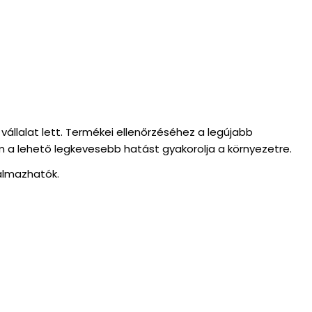
állalat lett. Termékei ellenőrzéséhez a legújabb
m a lehető legkevesebb hatást gyakorolja a környezetre.
almazhatók.