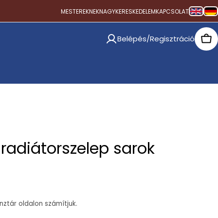
MESTEREKNEK
NAGYKERESKEDELEM
KAPCSOLAT
Belépés/Regisztráció
Car
radiátorszelep sarok
ztár oldalon számítjuk.