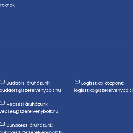
ereknek
r
Budaörsi áruházunk:
Logisztikai központ:
budaors@szerelvenybolt.hu
logisztika@szerelvenybolt
Vecsési áruházunk:
vecses@szerelvenybolt.hu
Dunakeszi áruházunk:
dunakeszi@szerelvenybolt.hu