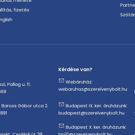
sárlás menete
Partn
llítás, fizetés
Szótá
English
Kérdése van?
Webáruház:
i, Pallag u. 11.
webaruhaz@szerelvenybolt.hu
469
 Baross Gábor utca 2.
Budapest IX. ker. áruházunk:
1891
budapest@szerelvenybolt.hu
Budapest X. ker. áruházunk:
mét, Ceglédi út 38.
bp10@szerelvenybolt.hu