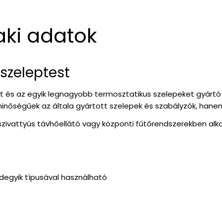
aki adatok
szeleptest
t és az egyik legnagyobb termosztatikus szelepeket gyártó v
minőségűek az általa gyártott szelepek és szabályzók, hane
szivattyús távhőellátó vagy központi fűtőrendszerekben alk
degyik típusával használható