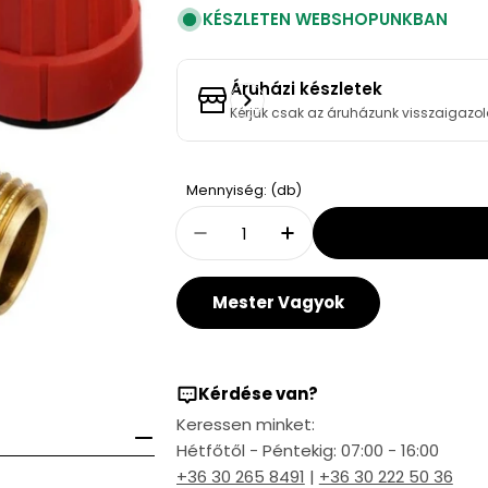
KÉSZLETEN WEBSHOPUNKBAN
Áruházi készletek
Kérjük csak az áruházunk visszaigazol
Quantity
Mennyiség: (db)
Decrease Quantity For Danf
Increase Quantity 
Mester Vagyok
Kérdése van?
Keressen minket:
Hétfőtől - Péntekig: 07:00 - 16:00
+36 30 265 8491
|
+36 30 222 50 36