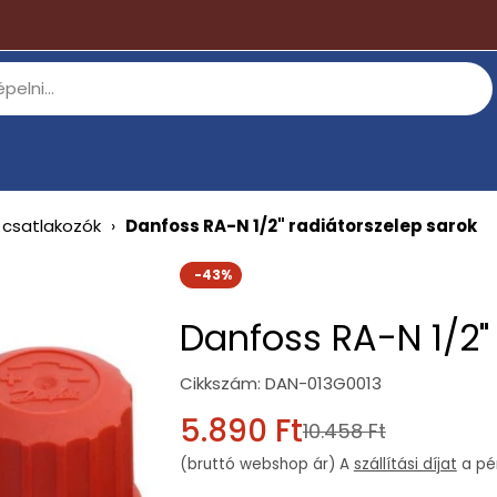
 csatlakozók
›
Danfoss RA-N 1/2" radiátorszelep sarok
-43%
Danfoss RA-N 1/2" 
Cikkszám:
DAN-013G0013
5.890 Ft
Sale
Regular
10.458 Ft
(bruttó webshop ár) A
szállítási díjat
a pén
price
price