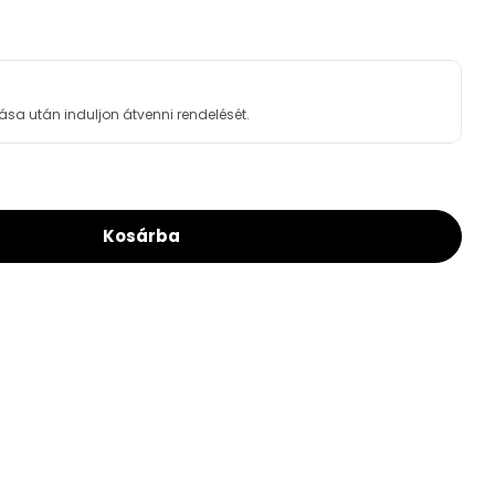
ása után induljon átvenni rendelését.
Kosárba
oss RA-N 1/2&quot; Radiátorszelep Sarok
For Danfoss RA-N 1/2&quot; Radiátorszelep Sar