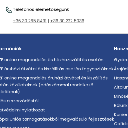
Telefonos elérhetőségünk
+36 30 265 8491
|
+36 30 222 5036
formációk
Haszn
F online megrendelés és házhozszállítás esetén
Gyakra
F áruházi átvétel és kiszállítás esetén fogyasztóknak
Áraján
F online megrendelés áruházi átvétel és kiszállítás
Haszno
etén közületeknek (adószámmal rendelkező
Általu
árlóknak)
Minősé
llás a szerződéstől
Rólunk
tvédelmi nyilatkozat
Karrier
ópai Uniós támogatásokból megvalósuló fejlesztések
Cofidi