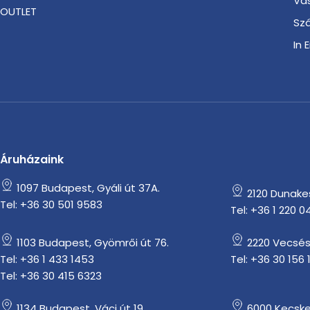
Vá
OUTLET
Szá
In 
Áruházaink
1097 Budapest, Gyáli út 37A.
2120 Dunakesz
Tel: +36 30 501 9583
Tel: +36 1 220 0
1103 Budapest, Gyömrői út 76.
2220 Vecsés
Tel: +36 1 433 1453
Tel: +36 30 156 
Tel: +36 30 415 6323
1134 Budapest, Váci út 19.
6000 Kecske