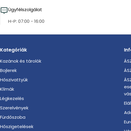
Ügyfélszolgálat
H-P: 07:00 - 16:00
Kategóriák
In
Kazánok és tárolók
ÁSZ
Bojlerek
ÁSZ
Hőszivattyúk
ÁSZ
es
Klímák
vás
Légkezelés
Elá
Szerelvények
Ada
Fürdőszoba
Eur
Hőszigetelések