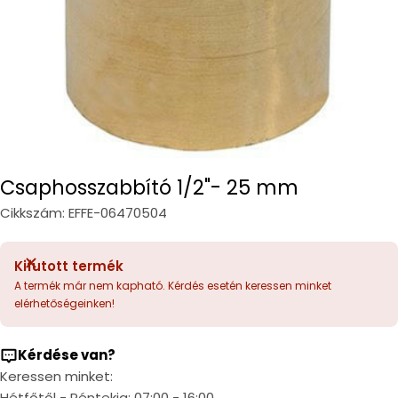
Csaphosszabbító 1/2"- 25 mm
Cikkszám:
EFFE-06470504
Kifutott termék
A termék már nem kapható. Kérdés esetén keressen minket
elérhetőségeinken!
Kérdése van?
Keressen minket:
Hétfőtől - Péntekig: 07:00 - 16:00