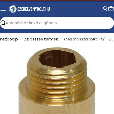
Skip
to
C
content
Search
Kezdőlap
Az összes termék
Csaphosszabbító 1/2"- 25 mm
Open media 0 in modal