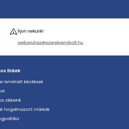
Írjon nekünk!
webaruhaz@szerelvenybolt.hu
os linkek
n Ismételt kérdések
lat
s cikkeink
nk forgalmazott márkák
gpolitika