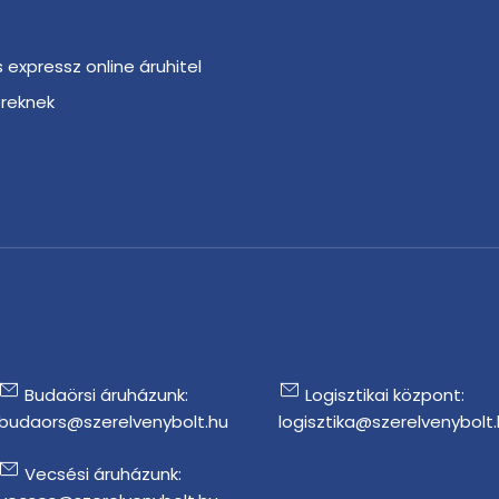
s expressz online áruhitel
ereknek
r
Budaörsi áruházunk:
Logisztikai központ:
budaors@szerelvenybolt.hu
logisztika@szerelvenybolt
Vecsési áruházunk: