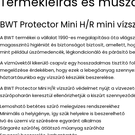
Termékleírás és műsz
BWT Protector Mini H/R mini vízs
A BWT termékei a vállalat 1990-es megalapítása óta világsze
magasszintű higiéniát és biztonságot biztosít, amellett, ho
mint például úszómedencék, légkondicionáló és párásító beren
A vízművektől kikerülő csapvíz egy hosszadalmas tisztító f
megelőzése érdekében, hogy ezek a lebegőanyag szennyeződ
háztartásunkba egy vízszűrő készülék beszerelése.
A BWT Protector Mini H/R vízszűrő védelmet nyújt a vízvez
szűrőpoharán keresztül ellenőrizhetjük a kiszűrt szennyeződ
Lemosható betétes szűrő melegvizes rendszerekhez
Minimális a helyigénye, így szűk helyekre is beszerelhető
Ivó és üzemi víz szűrésére egyaránt alkalmas
Sárgaréz szűrőfej, átlátszó műanyag szűrőház