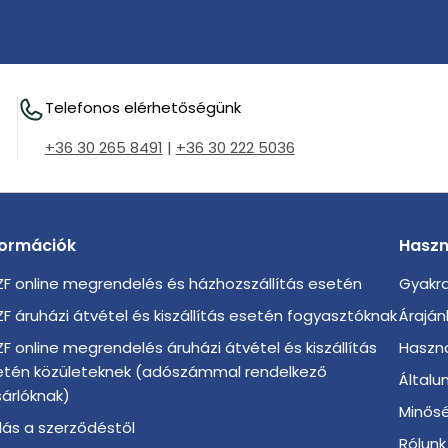
Telefonos elérhetőségünk
+36 30 265 8491
|
+36 30 222 5036
formációk
Haszn
F online megrendelés és házhozszállítás esetén
Gyakra
F áruházi átvétel és kiszállítás esetén fogyasztóknak
Áraján
F online megrendelés áruházi átvétel és kiszállítás
Haszno
etén közületeknek (adószámmal rendelkező
Általu
árlóknak)
Minősé
llás a szerződéstől
Rólunk