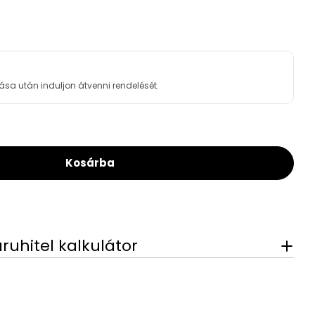
ása után induljon átvenni rendelését.
Kosárba
rotector Mini H/R 1/2&quot; Réz Szűrő Mini Víz
or BWT Protector Mini H/R 1/2&quot; Réz Szűrő 
áruhitel kalkulátor