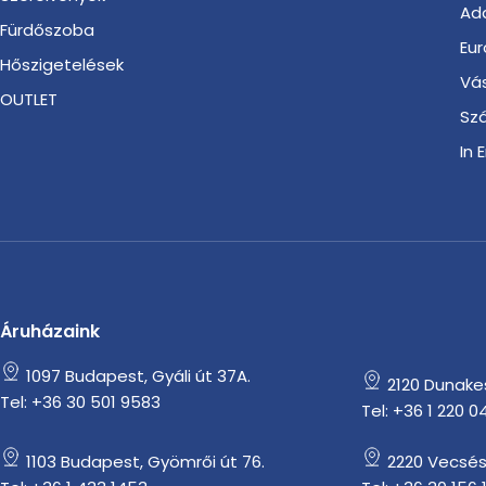
Ada
Fürdőszoba
Eur
Hőszigetelések
Vá
OUTLET
Szá
In 
Áruházaink
1097 Budapest, Gyáli út 37A.
2120 Dunakesz
Tel: +36 30 501 9583
Tel: +36 1 220 0
1103 Budapest, Gyömrői út 76.
2220 Vecsés