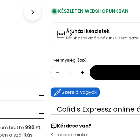
KÉSZLETEN WEBSHOPUNKBAN
Open media 1 in modal
Áruházi készletek
Kérjük csak az áruházunk visszaigazol
Quantity
Mennyiség: (db)
Decrease Quantity For BWT P
Increase Quantity F
Szerelő vagyok
Cofidis Expressz online 
Kérdése van?
imum bruttó
990 Ft
.
Keressen minket:
en a szállítási