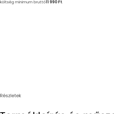
költség minimum bruttó
11 990 Ft
.
Részletek