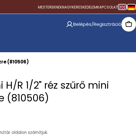
MESTEREKNEK
NAGYKERESKEDELEM
KAPCSOLAT
Belépés/Regisztráció
Car
zre (810506)
 H/R 1/2" réz szűrő mini
re (810506)
ztár oldalon számítjuk.