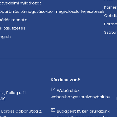
tvédelmi nyilatkozat
Karrier
ópai Uniós támogatásokból megvalósuló fejlesztések
Cofidi
sárlás menete
Partn
llítás, fizetés
Szótá
English
Kérdése van?
Webáruház:
i, Pallag u. 11.
webaruhaz@szerelvenybolt.hu
469
 Baross Gábor utca 2.
Budapest IX. ker. áruházunk: