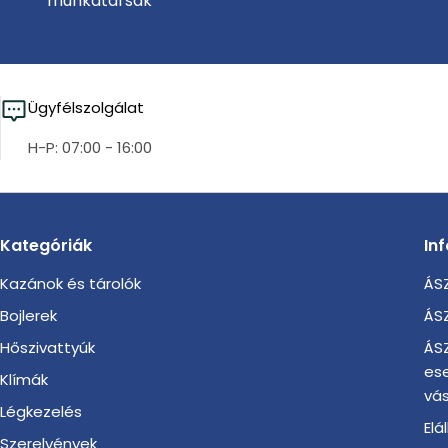
munkatársak
Ügyfélszolgálat
H-P: 07:00 - 16:00
Kategóriák
In
Kazánok és tárolók
ÁSZ
Bojlerek
ÁSZ
Hőszivattyúk
ÁSZ
es
Klímák
vás
Légkezelés
Elá
Szerelvények