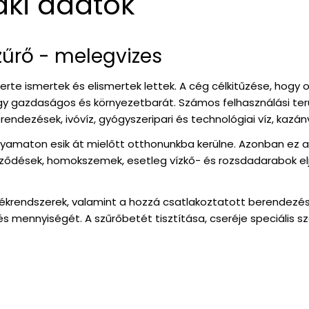
aki adatok
zűrő - melegvizes
rte ismertek és elismertek lettek. A cég célkitűzése, hogy o
gy gazdaságos és környezetbarát. Számos felhasználási terül
dezések, ivóvíz, gyógyszeripari és technológiai víz, kazánví
olyamaton esik át mielőtt otthonunkba kerülne. Azonban ez a
ések, homokszemek, esetleg vízkő- és rozsdadarabok eljus
etékrendszerek, valamint a hozzá csatlakoztatott berendez
és mennyiségét. A szűrőbetét tisztítása, cseréje speciális s