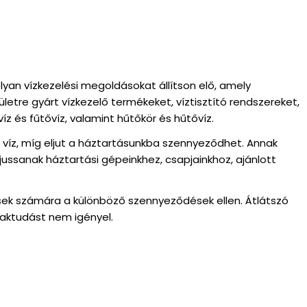
lyan vízkezelési megoldásokat állítson elő, amely
etre gyárt vízkezelő termékeket, víztisztító rendszereket,
z és fűtővíz, valamint hűtőkör és hűtővíz.
 víz, míg eljut a háztartásunkba szennyeződhet. Annak
sanak háztartási gépeinkhez, csapjainkhoz, ajánlott
ések számára a különböző szennyeződések ellen. Átlátszó
zaktudást nem igényel.