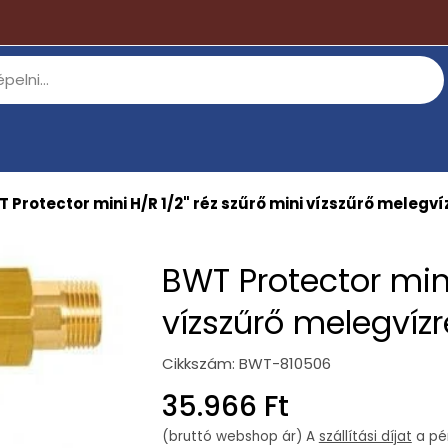
 Protector mini H/R 1/2" réz szűrő mini vízszűrő melegví
BWT Protector mini
vízszűrő melegvíz
Cikkszám:
BWT-810506
Regular
35.966 Ft
price
(bruttó webshop ár) A
szállítási díjat
a pén