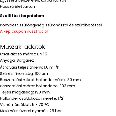
Egyszerű beszerelés, karbantartás
Hosszú élettartam
Szállítási terjedelem
Komplett szűrőegység szűrőházzal és szűrőbetéttel
A kép csupán illusztráció!
Műszaki adatok
Csatlakozó méret: DN 15
Anyaga: Sárgaréz
3
Átfolyási teljesítmény: 1,6 m
/h
Szűrési finomság: 100 µm
Beszerelési méret hollander nélkül: 80 mm
Beszerelési méret hollanderrel: 133 mm
Teljes magasság: 190 mm
Hollander csatlakozó mérete: 1/2"
Vízhőmérséklet: 5 - 70 °C
Maximális üzemi nyomás: 25 bar