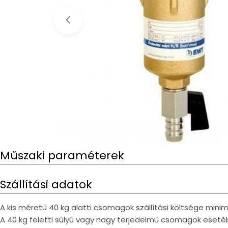
Open media 0 in modal
Műszaki paraméterek
Szállítási adatok
A kis méretű 40 kg alatti csomagok szállítási költsége min
A 40 kg feletti súlyú vagy nagy terjedelmű csomagok esetéb