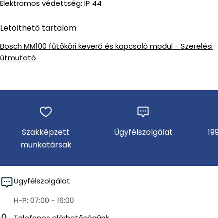
Elektromos védettség: IP 44
Letölthető tartalom
Bosch MM100 fűtőköri keverő és kapcsoló modul - Szerelési
útmutató
Szakképzett
Ügyfélszolgálat
19
munkatársak
Ügyfélszolgálat
H-P: 07:00 - 16:00
Telefonos elérhetőségünk