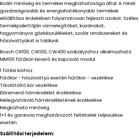
kiváló minőség és termékei megbízhatósága által. A minél
gazdaságosabb és energiahatékonyabb termékek
előállítása érdekében folyamatosan fejleszti azokat. Széles
termékpalettáján vízmelegítőket, kazánokat,
hagyományos gázkészülékeket, szolár rendszereket és
hőszivattyúkat is találunk.
Bosch CR100, CW100, CW400 szabályzóhoz alkalmazható
MM100 fűtőköri keverő és kapcsoló modul.
1 fűtési körhöz
Fűtőkör - hőszivattyú esetén hűtőkör - vezérlése
Tárolótöltő kör vezérlése
Előremenő hőmérséklet érzékelése
Melegvíztároló hőmérsékletének érzékelése
Megbízható minőség
1+1 év garancia meghatározott feltételek teljesülése
esetén
Szállítási terjedelem: