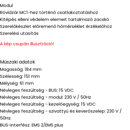
Modul
Rövidzár MC1-hez történő csatlakoztatáshoz
Kitépés elleni védelem elemeit tartalmazó zacskó
Szerelőkészlet előremenő hőmérséklet érzékelőhöz
Szerelési utasítás
A kép csupán illusztráció!
Műszaki adatok
Magasság: 184 mm
Szélesség: 151 mm
Mélység: 61 mm
Névleges feszültség - BUS: 15 VDC
Névleges feszültség - modul: 230 V / 50Hz
Névleges feszültség - kezelőegység: 15 VDC
Névleges feszültség - szivattyú és keverőszelep: 230 V /
50Hz
BUS-interfész: EMS 2/EMS plus