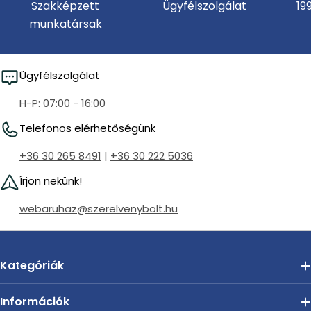
Szakképzett
Ügyfélszolgálat
19
munkatársak
Ügyfélszolgálat
H-P: 07:00 - 16:00
Telefonos elérhetőségünk
+36 30 265 8491
|
+36 30 222 5036
Írjon nekünk!
webaruhaz@szerelvenybolt.hu
Kategóriák
Információk