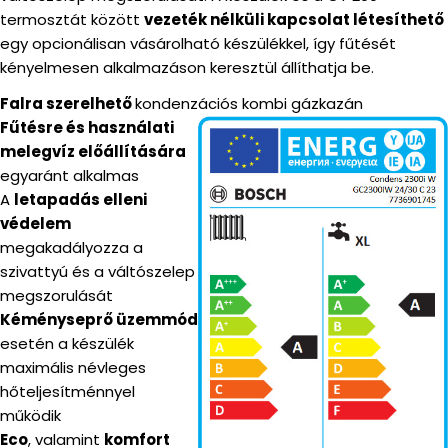
termosztát között
vezeték nélküli kapcsolat létesíthető
egy opcionálisan vásárolható készülékkel, így fűtését
kényelmesen alkalmazáson keresztül állíthatja be.
Falra szerelhető
kondenzációs kombi gázkazán
Fűtésre és használati
melegvíz előállítására
egyaránt alkalmas
A
letapadás elleni
védelem
megakadályozza a
szivattyú és a váltószelep
megszorulását
Kéményseprő üzemmód
esetén a készülék
maximális névleges
hőteljesítménnyel
működik
Eco
, valamint
komfort