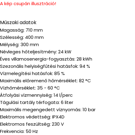
A kép csupán illusztráció!
Műszaki adatok
Magasság: 710 mm
Szélesség: 400 mm
Mélység: 300 mm
Névleges hőteljesítmény: 24 kW
Éves villamosenergia-fogyasztás: 28 kWh
Szezonális helyiségfűtési hatásfok: 94 %
Vízmelegítési hatásfok: 85 %
Maximális előremenő hőmérséklet: 82 °C
Vízhőmérséklet: 35 - 60 °C
Átfolyási vízmennyiség: 14 l/perc
Tágulási tartály térfogata: 6 liter
Maximális megengedett víznyomás: 10 bar
Elektromos védettség: IPX4D
Elektromos feszültség: 230 V
Frekvencia: 50 Hz