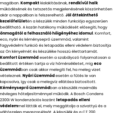
magában.
Kompakt
kialakításának,
rendkívül halk
működésének és tetszetős megjelenésének köszönhetően
akár a nappaliban is felszerelhető.
Jól áttekinthető
kezelőfelület
én a készülék minden funkciója egyszerűen
beállítható. A kazán hatékony működését elősegíti, hogy
önmagától a felhasználó hőigényéhez idomul
. Komfort,
eco, nyári és kéményseprő üzemmód, valamint
fagyvédelmi funkció és letapadás elleni védelem biztosítja
az Ön kényelmét és készüléke hosszú élettartamát.
Komfort üzemmód
esetén a szabályozó folyamatosan a
beállított értéken tartja a víz hőmérsékletet, míg
eco
üzemmód
ban csak akkor melegíti fel, ha meleg vizet
vételeznek.
Nyári üzemmód
esetén a fűtés le van
kapcsolva, így csak a melegvíz ellátása biztosított.
Kéményseprő üzemmód
ban a készülék maximális
névleges hőteljesítménnyel működik. A Bosch Condens
2300i W kondenzációs kazánt
letapadás elleni
védelem
mel látták el, mely meggátolja a szivattyú és a
váltószelep megszorulását. A készülék és a CT 200