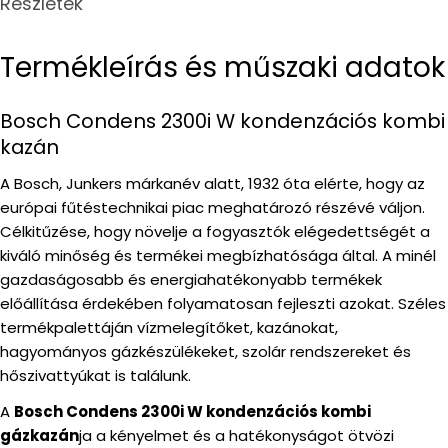
Részletek
Termékleírás és műszaki adatok
Bosch Condens 2300i W kondenzációs kombi
kazán
A Bosch, Junkers márkanév alatt, 1932 óta elérte, hogy az
európai fűtéstechnikai piac meghatározó részévé váljon.
Célkitűzése, hogy növelje a fogyasztók elégedettségét a
kiváló minőség és termékei megbízhatósága által. A minél
gazdaságosabb és energiahatékonyabb termékek
előállítása érdekében folyamatosan fejleszti azokat. Széles
termékpalettáján vízmelegítőket, kazánokat,
hagyományos gázkészülékeket, szolár rendszereket és
hőszivattyúkat is találunk.
A
Bosch Condens 2300i W kondenzációs kombi
gázkazán
ja a kényelmet és a hatékonyságot ötvözi