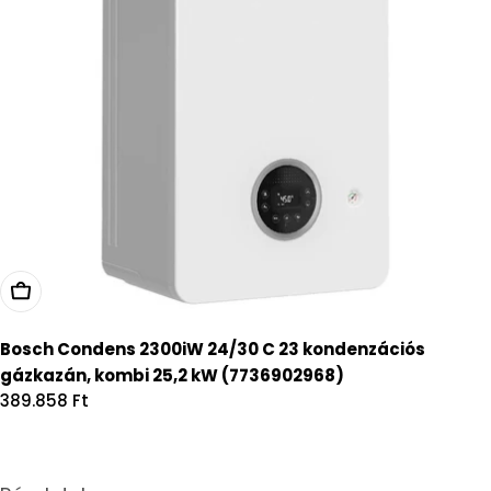
Kosárba
Bosch Condens 2300iW 24/30 C 23 kondenzációs
gázkazán, kombi 25,2 kW (7736902968)
Regular
389.858 Ft
price