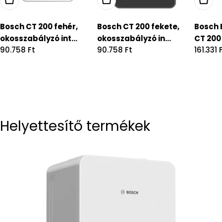
Bosch CT 200 fehér,
Bosch CT 200 fekete,
Bosch 
okosszabályzó int...
okosszabályzó in...
CT 200 
Regular
90.758 Ft
Regular
90.758 Ft
Regula
161.331 
price
price
price
Helyettesítő termékek