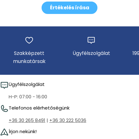
Értékelés írása
Szakképzett
Ügyfélszolgálat
19
munkatársak
Ügyfélszolgálat
H-P: 07:00 - 16:00
Telefonos elérhetőségünk
+36 30 265 8491
|
+36 30 222 5036
Írjon nekünk!