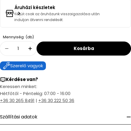
Áruházi készletek
Kérjük csak az áruházunk visszaigazolása után
induljon átvenni rendelését.
Quantity
Mennyiség: (db)
Kosárba
Decrease Quantity For Bosch 80/125 Rozsdam
Increase Quantity For Bosch 80/125
Szerelő vagyok
Kérdése van?
Keressen minket:
Hétfőtől - Péntekig: 07:00 - 16:00
+36 30 265 8491
|
+36 30 222 50 36
Szállítási adatok