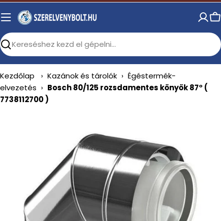
Skip
to
C
content
Search
Kezdőlap
›
Kazánok és tárolók
›
Égéstermék-
elvezetés
›
Bosch 80/125 rozsdamentes könyök 87° (
7738112700 )