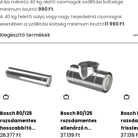
A kis méretű 40 kg alatti csomagok szállítási költsége
minimum bruttó
990 Ft
.
A 40 kg feletti súlyú vagy nagy terjedelmű csomagok
esetében a szállítási költség minimum bruttó
11 990 Ft
.
Kiegészítő termékek
Bosch 80/125
Bosch 80/125
Bosch 
rozsdamentes
rozsdamentes
rozsd
hosszabbító...
ellenőrző n...
frissle
Regular
26.377 Ft
Regular
37.139 Ft
Regula
37.139 