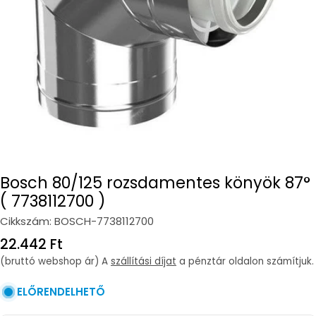
Open media 0 in modal
Bosch 80/125 rozsdamentes könyök 87°
( 7738112700 )
Cikkszám:
BOSCH-7738112700
Regular
22.442 Ft
price
(bruttó webshop ár) A
szállítási díjat
a pénztár oldalon számítjuk.
ELŐRENDELHETŐ