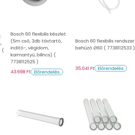
Bosch 60 flexibilis készlet
t
(5m cső, 3db távtartó,
Bosch 60 flexibilis rendszer
,
indító-, végidom,
behúzó Ø60 ( 7738112533 )
 (
karmantyú, bilincs) (
7738112525 )
35.041 Ft
Előrendelés
43.698 Ft
Előrendelés