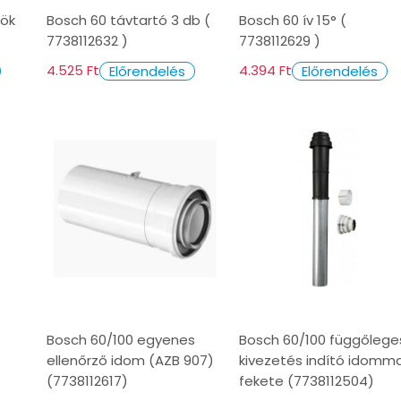
yök
Bosch 60 távtartó 3 db (
Bosch 60 ív 15° (
7738112632 )
7738112629 )
4.525 Ft
4.394 Ft
Előrendelés
Előrendelés
Bosch 60/100 egyenes
Bosch 60/100 függőlege
ellenőrző idom (AZB 907)
kivezetés indító idomma
(7738112617)
fekete (7738112504)