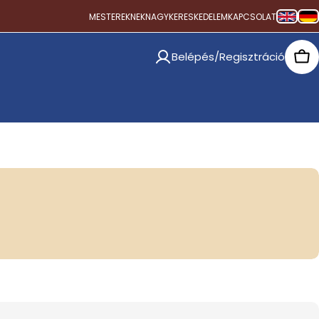
MESTEREKNEK
NAGYKERESKEDELEM
KAPCSOLAT
Belépés/Regisztráció
Car