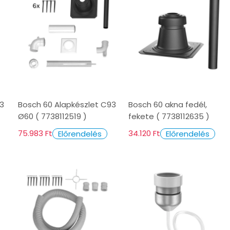
53
Bosch 60 Alapkészlet C93
Bosch 60 akna fedél,
Ø60 ( 7738112519 )
fekete ( 7738112635 )
75.983 Ft
34.120 Ft
Előrendelés
Előrendelés