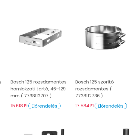
s
Bosch 125 rozsdamentes
Bosch 125 szorító
homlokzati tartó, 46–129
rozsdamentes (
mm ( 7738112707 )
7738112736 )
15.618 Ft
17.584 Ft
Előrendelés
Előrendelés