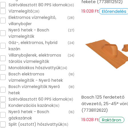
fekete (7738112512)
Szétválasztott 80 PPS idomok
(30)
19.028 Ft
Előrendelés
Vízmelegítő
(28)
Elektromos vízmelegítő,
(28)
villanybojler
Nyerő hetek - Bosch
(27)
vízmelegítők
Gáz-, elektromos, hybrid
(24)
kazán
Villanybojlerek, elektromos
(24)
tárolós vízmelegítők
Monoblokkos hőszivattyúk
(24)
Bosch elektromos
(18)
vízmelegítők - Nyerő hetek
Bosch vízmelegítők Nyerő
(18)
hetek
Bosch 125 ferdetető
Szétválasztott 60 PPS idomok
(18)
átvezető, 25-45° vör
Kondenzációs kazánok
(16)
(7738112622)
Nyerő hetek - Bosch
(16)
gázkazánok
19.028 Ft
Raktáron
Split (osztott) hőszivattyúk
(15)