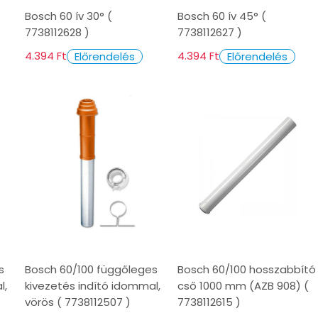
Bosch 60 ív 30° (
Bosch 60 ív 45° (
7738112628 )
7738112627 )
4.394 Ft
4.394 Ft
Előrendelés
Előrendelés
s
Bosch 60/100 függőleges
Bosch 60/100 hosszabbító
l,
kivezetés indító idommal,
cső 1000 mm (AZB 908) (
vörös ( 7738112507 )
7738112615 )