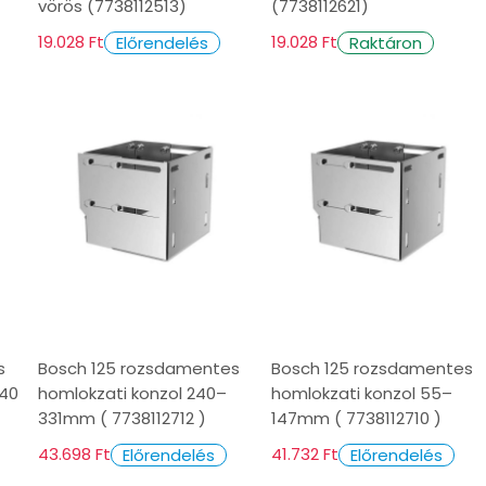
vörös (7738112513)
(7738112621)
19.028 Ft
19.028 Ft
Előrendelés
Raktáron
s
Bosch 125 rozsdamentes
Bosch 125 rozsdamentes
240
homlokzati konzol 240–
homlokzati konzol 55–
331mm ( 7738112712 )
147mm ( 7738112710 )
43.698 Ft
41.732 Ft
Előrendelés
Előrendelés