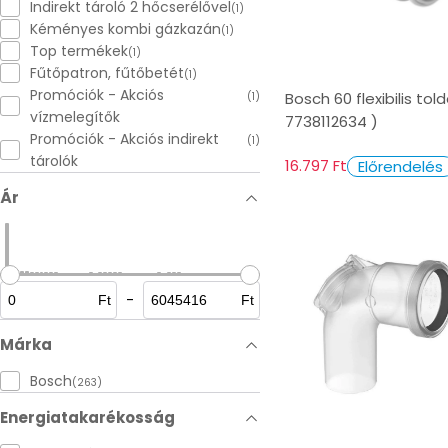
Indirekt tároló 2 hőcserélővel
(1)
Kéményes kombi gázkazán
(1)
Top termékek
(1)
Fűtőpatron, fűtőbetét
(1)
Promóciók - Akciós
Bosch 60 flexibilis told
(1)
vízmelegítők
7738112634 )
Promóciók - Akciós indirekt
(1)
tárolók
16.797 Ft
Előrendelés
Ár
-
Ft
Ft
Márka
Bosch
(263)
Energiatakarékosság