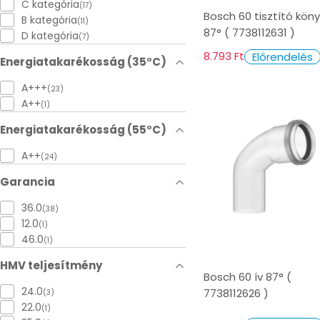
C kategória
(17)
Bosch 60 tisztító kön
B kategória
(11)
87° ( 7738112631 )
D kategória
(7)
8.793 Ft
Előrendelés
Energiatakarékosság (35°C)
A+++
(23)
A++
(1)
Energiatakarékosság (55°C)
A++
(24)
Garancia
36.0
(38)
12.0
(1)
46.0
(1)
HMV teljesítmény
Bosch 60 ív 87° (
24.0
7738112626 )
(3)
22.0
(1)