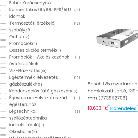
Fehér Karácsony
(14)
Koncentrikus 60/100 PPS/ALU
(13)
idomok
Termosztát, érzékelő,
(12)
szabályzó
Outlet
(12)
Promóciók
(11)
Összes akciós termék
(11)
Promóciók - Akciós kazánok
(11)
és készülékek
Víz-Gáz-Fűtés
(10)
Égéstermék-elvezetés
(10)
Bosch 125 rozsdamen
gázkészülékhez
homlokzati tartó, 139
Kondenzációs fűtő gázkazán
(10)
Égéstermék-elvezetés zárt
mm (7738112708)
(10)
égésterűhöz
18.633 Ft
Előrendelés
Légtechnika,
(8)
szellőzéstechnika
Indirekt tároló
(8)
Okosbojler
(8)