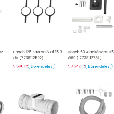
ez
Bosch 125 távtartó Ø125 3
Bosch 60 Alapkészlet B
db (7738112592)
Ø60 ( 7738112781 )
9.586 Ft
53.542 Ft
Előrendelés
Előrendelés