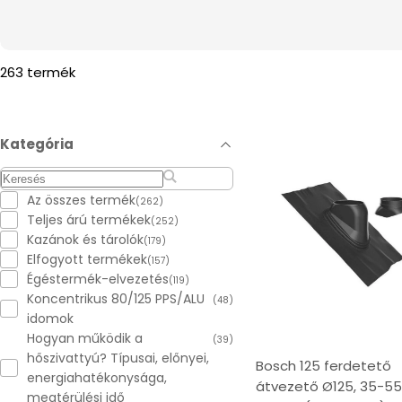
e
c
263 termék
t
Kategória
i
o
Az összes termék
(262)
Teljes árú termékek
(252)
n
Kazánok és tárolók
(179)
Elfogyott termékek
(157)
Égéstermék-elvezetés
:
(119)
Koncentrikus 80/125 PPS/ALU
(48)
idomok
Hogyan működik a
(39)
hőszivattyú? Típusai, előnyei,
Bosch 125 ferdetető
energiahatékonysága,
átvezető Ø125, 35-55
megtérülési idő