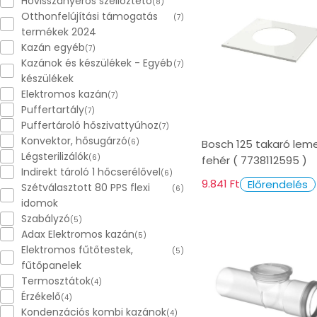
Hővisszanyerős szellőztető
(8)
Otthonfelújítási támogatás
(7)
termékek 2024
Kazán egyéb
(7)
Kazánok és készülékek - Egyéb
(7)
készülékek
Elektromos kazán
(7)
Puffertartály
(7)
Puffertároló hőszivattyúhoz
(7)
Konvektor, hősugárzó
(6)
Bosch 125 takaró lem
Légsterilizálók
(6)
fehér ( 7738112595 )
Indirekt tároló 1 hőcserélővel
(6)
9.841 Ft
Előrendelés
Szétválasztott 80 PPS flexi
(6)
idomok
Szabályzó
(5)
Adax Elektromos kazán
(5)
Elektromos fűtőtestek,
(5)
fűtőpanelek
Termosztátok
(4)
Érzékelő
(4)
Kondenzációs kombi kazánok
(4)