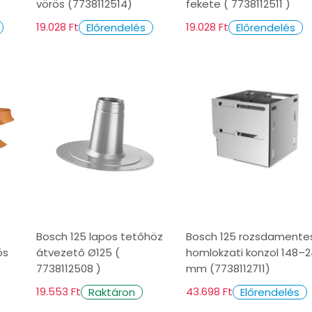
vörös (7738112514)
fekete ( 7738112511 )
19.028 Ft
19.028 Ft
Előrendelés
Előrendelés
Bosch 125 lapos tetőhöz
Bosch 125 rozsdamente
ös
átvezető Ø125 (
homlokzati konzol 148–
7738112508 )
mm (7738112711)
19.553 Ft
43.698 Ft
Raktáron
Előrendelés