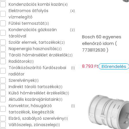
Kondenzációs kombi kazán
(4)
Elektromos átfolyós
(4)
vízmelegítő
Fűtési termosztát
(3)
Kondenzációs gázkazán
(2)
tárolóval
Bosch 60 egyenes
Szolár elemek, tartozékok
ellenőrző idom (
(2)
Napenergia hasznosítás
(2)
7738112630 )
Tároló hőmérséklet érzékelők
(2)
Radiátorok
(1)
8.793 Ft
Előrendelés
Törölközőszárító fürdőszobai
(1)
radiátor
Szerelvények
(1)
Indirekt tároló tartozékok
(1)
Külső hőmérséklet érzékelők
(1)
Aktuális kazánajánlataink
(1)
Konvektor, hősugárzó
(1)
tartozékok, kiegészítők
Elzáró, szabályzó szerelvény
(1)
Váltószelep, zónaszelep
(1)