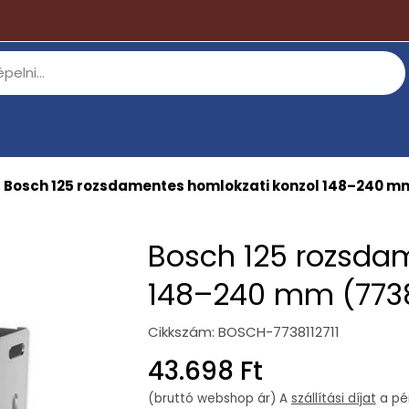
Bosch 125 rozsdamentes homlokzati konzol 148–240 mm
Bosch 125 rozsdam
148–240 mm (7738
Cikkszám:
BOSCH-7738112711
Regular
43.698 Ft
price
(bruttó webshop ár) A
szállítási díjat
a pén