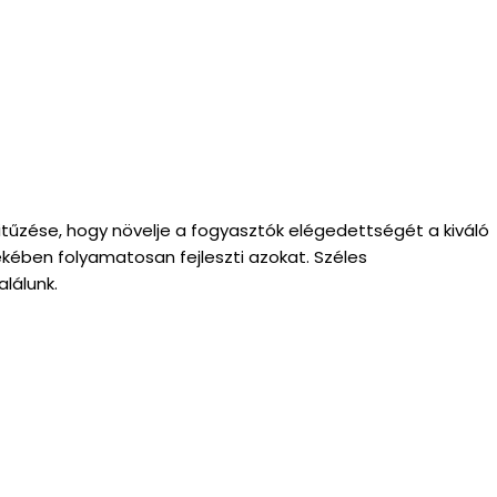
kitűzése, hogy növelje a fogyasztók elégedettségét a kiváló
ében folyamatosan fejleszti azokat. Széles
lálunk.