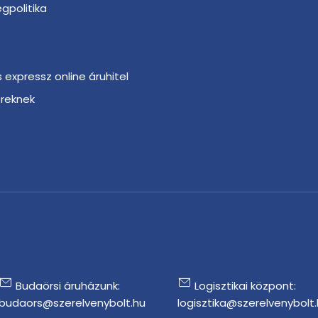
gpolitika
s expressz online áruhitel
ereknek
r
Budaörsi áruházunk:
Logisztikai központ:
budaors@szerelvenybolt.hu
logisztika@szerelvenybolt