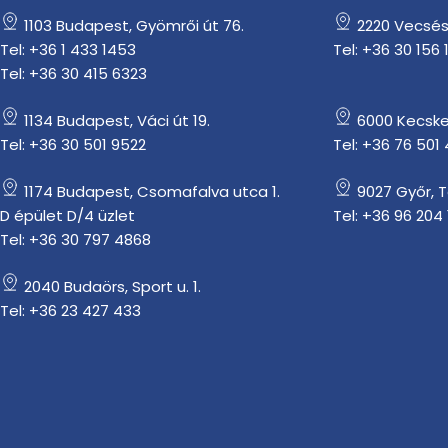
1103 Budapest, Gyömrői út 76.
2220 Vecsés
Tel: +36 1 433 1453
Tel: +36 30 156 
Tel: +36 30 415 6323
1134 Budapest, Váci út 19.
6000 Kecske
Tel: +36 30 501 9522
Tel: +36 76 501
1174 Budapest, Csomafalva utca 1.
9027 Győr, 
D épület D/4 üzlet
Tel: +36 96 204 
Tel: +36 30 797 4868
2040 Budaörs, Sport u. 1.
Tel: +36 23 427 433