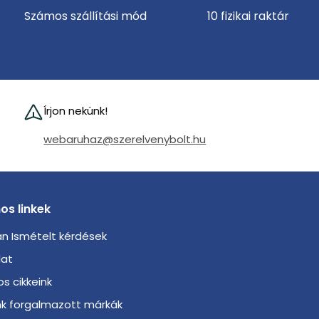
Számos szállítási mód
10 fizikai raktár
Írjon nekünk!
webaruhaz@szerelvenybolt.hu
os linkek
n Ismételt kérdések
lat
s cikkeink
nk forgalmazott márkák