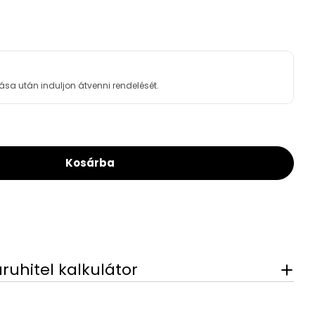
ása után induljon átvenni rendelését.
Kosárba
h 125 Rozsdamentes Homlokzati Konzol 148–240
For Bosch 125 Rozsdamentes Homlokzati Konzol
áruhitel kalkulátor