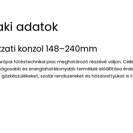
aki adatok
kzati konzol 148–240mm
európai fűtéstechnikai piac meghatározó részévé váljon. Cél
ágosabb és energiahatékonyabb termékek előállítása érdek
zkészülékeket, szolár rendszereket és hőszivattyúkat is ta