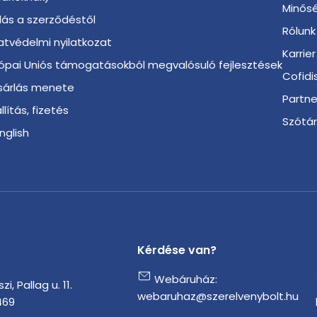
Minősé
llás a szerződéstől
Rólunk
tvédelmi nyilatkozat
Karrier
ópai Uniós támogatásokból megvalósuló fejlesztések
Cofidi
sárlás menete
Partn
llítás, fizetés
Szótá
English
Kérdése van?
Webáruház:
i, Pallag u. 11.
webaruhaz@szerelvenybolt.hu
469