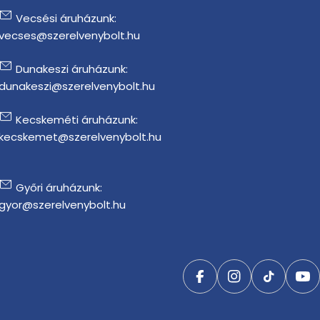
Vecsési áruházunk:
vecses@szerelvenybolt.hu
Dunakeszi áruházunk:
dunakeszi@szerelvenybolt.hu
Kecskeméti áruházunk:
kecskemet@szerelvenybolt.hu
Győri áruházunk:
gyor@szerelvenybolt.hu
Facebook
Instagram
TikTok
Yo