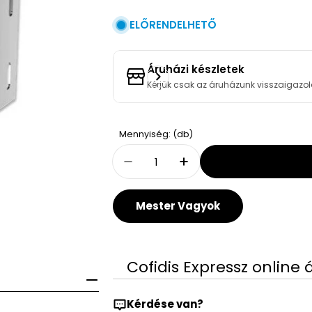
ELŐRENDELHETŐ
Áruházi készletek
Kérjük csak az áruházunk visszaigazol
Quantity
Mennyiség: (db)
Decrease Quantity For Bosc
Increase Quantity 
Mester Vagyok
Cofidis Expressz online 
Kérdése van?