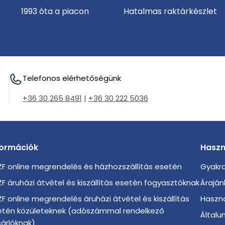
1993 óta a piacon
Hatalmas raktárkészlet
Telefonos elérhetőségünk
+36 30 265 8491
|
+36 30 222 5036
formációk
Haszn
F online megrendelés és házhozszállítás esetén
Gyakra
F áruházi átvétel és kiszállítás esetén fogyasztóknak
Áraján
F online megrendelés áruházi átvétel és kiszállítás
Haszno
etén közületeknek (adószámmal rendelkező
Általu
árlóknak)