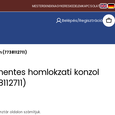
MESTEREKNEK
NAGYKERESKEDELEM
KAPCSOLAT
Belépés/Regisztráció
Car
 (7738112711)
entes homlokzati konzol
112711)
ztár oldalon számítjuk.