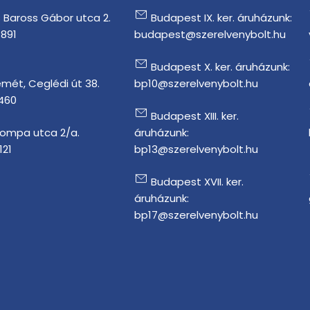
 Baross Gábor utca 2.
Budapest IX. ker. áruházunk:
1891
budapest@szerelvenybolt.hu
Budapest X. ker. áruházunk:
mét, Ceglédi út 38.
bp10@szerelvenybolt.hu
 460
Budapest XIII. ker.
Tompa utca 2/a.
áruházunk:
121
bp13@szerelvenybolt.hu
Budapest XVII. ker.
áruházunk:
bp17@szerelvenybolt.hu