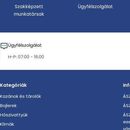
Szakképzett
Ügyfélszolgálat
munkatársak
Ügyfélszolgálat
H-P: 07:00 - 16:00
Kategóriák
In
Kazánok és tárolók
ÁSZ
Bojlerek
ÁSZ
Hőszivattyúk
ÁSZ
es
Klímák
vás