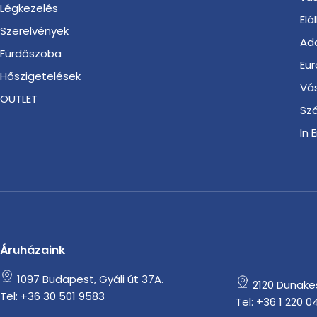
Légkezelés
Elá
Szerelvények
Ada
Fürdőszoba
Eur
Hőszigetelések
Vá
OUTLET
Szá
In 
Áruházaink
1097 Budapest, Gyáli út 37A.
2120 Dunakesz
Tel: +36 30 501 9583
Tel: +36 1 220 0