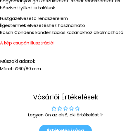
hagyományos gázkészülékeket, szolár rendszereket és
hőszivattyúkat is találunk.
Füstgázelvezető rendszerelem
Égéstermék elvezetéshez használható
Bosch Condens kondenzációs kazánokhoz alkalmazható
A kép csupán illusztráció!
Műszaki adatok
Méret: Ø60/80 mm
Vásárlói Értékelések
Legyen Ön az első, aki értékelést ír
Értékelés írása