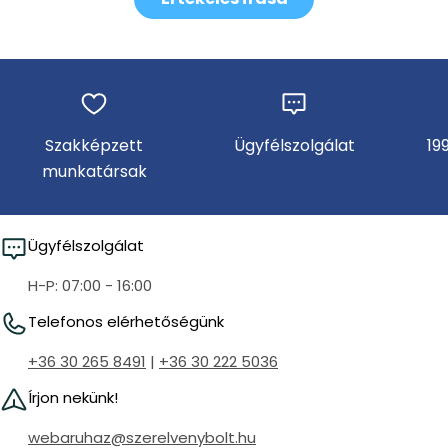
Szakképzett
Ügyfélszolgálat
19
munkatársak
Ügyfélszolgálat
H-P: 07:00 - 16:00
Telefonos elérhetőségünk
+36 30 265 8491
|
+36 30 222 5036
Írjon nekünk!
webaruhaz@szerelvenybolt.hu