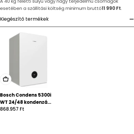
A 40 kg feletti súlyú vagy nagy terjedelmű csomagok
esetében a szállítási költség minimum bruttó
11 990 Ft
.
Kiegészítő termékek
Bosch Condens 5300i
WT 24/48 kondenzá...
Regular
868.957 Ft
price