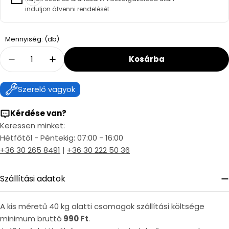
induljon átvenni rendelését.
Quantity
Mennyiség: (db)
Kosárba
Decrease Quantity For Bosch 60/80bővítő (7
Increase Quantity For Bosch 60/80bő
Szerelő vagyok
Kérdése van?
Keressen minket:
Hétfőtől - Péntekig: 07:00 - 16:00
+36 30 265 8491
|
+36 30 222 50 36
Szállítási adatok
A kis méretű 40 kg alatti csomagok szállítási költsége
minimum bruttó
990 Ft
.