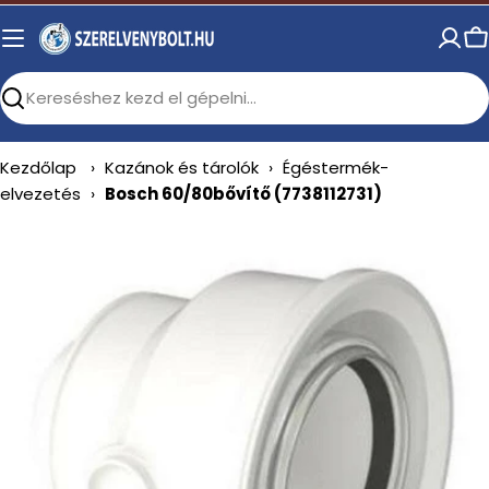
Skip
to
C
content
Search
Kezdőlap
›
Kazánok és tárolók
›
Égéstermék-
elvezetés
›
Bosch 60/80bővítő (7738112731)
Open media 0 in modal