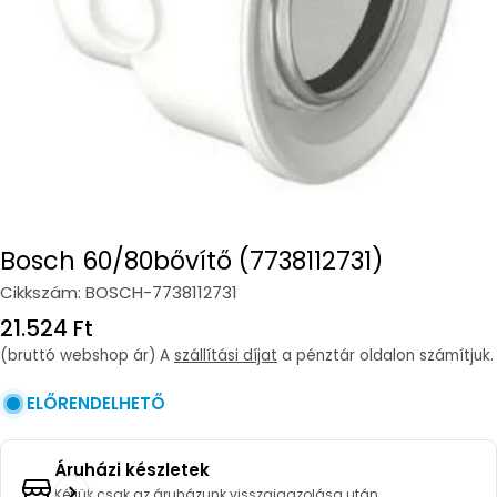
Bosch 60/80bővítő (7738112731)
Cikkszám:
BOSCH-7738112731
Regular
21.524 Ft
price
(bruttó webshop ár) A
szállítási díjat
a pénztár oldalon számítjuk.
ELŐRENDELHETŐ
Áruházi készletek
Kérjük csak az áruházunk visszaigazolása után