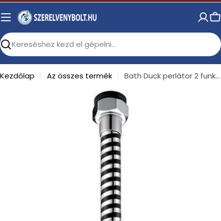
Skip
to
C
content
Search
Kezdőlap
Az összes termék
Bath Duck perlátor 2 funkciós
Open media 0 in modal