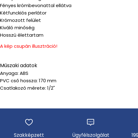
Fényes krómbevonattal ellátva
Kétfunckiós perlátor
Krómozott felület
Kiváló minőség
Hosszú élettartam
A kép csupán illusztráció!
Műszaki adatok
Anyaga: ABS
PVC cső hossza: 170 mm
Csatlakozó mérete: 1/2"
Szakképzett
Ügyfélszolgálat
19