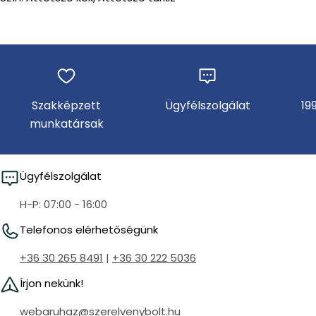
Szakképzett
Ügyfélszolgálat
19
munkatársak
Ügyfélszolgálat
H-P: 07:00 - 16:00
Telefonos elérhetőségünk
+36 30 265 8491
|
+36 30 222 5036
Írjon nekünk!
webaruhaz@szerelvenybolt.hu