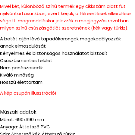
Mivel két, különböző színű termék egy cikkszám alatt fut
nyilvántartásunkban, ezért kérjük, a félreértések elkerülése
végett, megrendeléskor jelezzék a megjegyzés rovatban,
milyen színű csúszásgátlót szeretnének (kék vagy türkiz).
A betét alján lévő tapadókorongok megakadályozzák
annak elmozdulását
Kényelmes és biztonságos használatot biztosít
Csúszásmentes felület
Nem penészesedik
Kiváló minőség
Hosszú élettartam
A kép csupán illusztráció!
Műszaki adatok
Méret: 690x390 mm
Anyaga: Áttetsző PVC
Szín: Áttetsző kék, Áttetsző türkiz