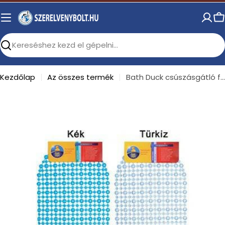
Skip
to
C
content
Search
Kezdőlap
Az összes termék
Bath Duck csúszásgátló fürdőkádba 69x39cm, kék-türkiz
Open media 0 in modal