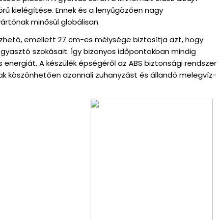
körű kielégítése. Ennek és a lenyűgözően nagy
rtónak minősül globálisan.
ezhető, emellett 27 cm-es mélysége biztosítja azt, hogy
fogyasztó szokásait. Így bizonyos időpontokban mindig
s energiát. A készülék épségéről az ABS biztonsági rendszer
ának köszönhetően azonnali zuhanyzást és állandó melegvíz-