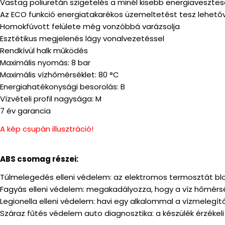
Vastag poliuretán szigetelés a minél kisebb energiaveszt
Az ECO funkció energiatakarékos üzemeltetést tesz lehető
Homokfúvott felülete még vonzóbbá varázsolja
Esztétikus megjelenés lágy vonalvezetéssel
Rendkívül halk működés
Maximális nyomás: 8 bar
Maximális vízhőmérséklet: 80 °C
Energiahatékonysági besorolás: B
Vízvételi profil nagysága: M
7 év garancia
A kép csupán illusztráció!
ABS csomag részei:
Túlmelegedés elleni védelem: az elektromos termosztát blo
Fagyás elleni védelem: megakadályozza, hogy a víz hőmérsé
Legionella elleni védelem: havi egy alkalommal a vízmelegít
Száraz fűtés védelem auto diagnosztika: a készülék érzékeli