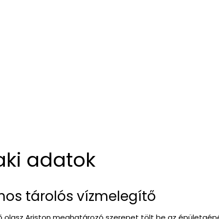
aki adatok
omos tárolós vízmelegítő
 olasz Ariston meghatározó szerepet tölt be az épületgépész