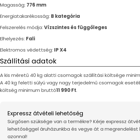
Magasság:
776 mm
Energiatakarékosság:
B kategória
Felszerelés módja:
Vízszintes és függőleges
Elhelyezés:
Fali
Elektromos védettség:
IP X4
Szállítási adatok
A kis méretű 40 kg alatti csomagok szállítási költsége min
A 40 kg feletti súlyú vagy nagy terjedelmű csomagok esetéb
költség minimum bruttó
11 990 Ft
.
Expressz átvételi lehetőség
Sürgősen szüksége van a termékre? Kérje expressz átvét
lehetőséggel áruházunkba és vegye át a megrendelést
azonnal!