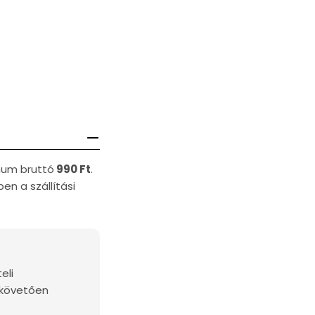
imum bruttó
990 Ft
.
en a szállítási
eli
 követően