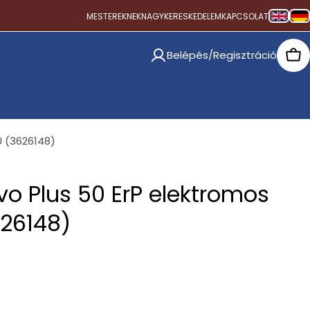
MESTEREKNEK
NAGYKERESKEDELEM
KAPCSOLAT
Belépés/Regisztráció
Car
U (3626148)
Evo Plus 50 ErP elektromos
626148)