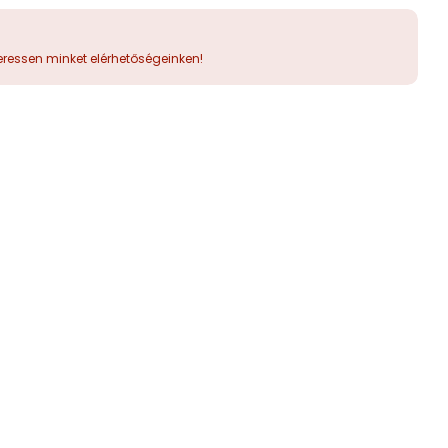
ressen minket elérhetőségeinken!
Open media 2 in modal