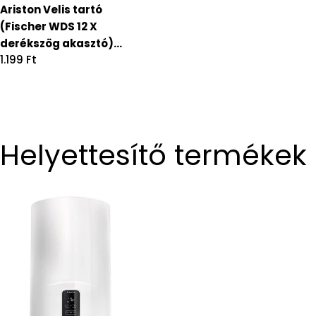
Ariston Velis tartó
(Fischer WDS 12 X
derékszög akasztó)
Regular
1.199 Ft
(538952)
price
Helyettesítő termékek