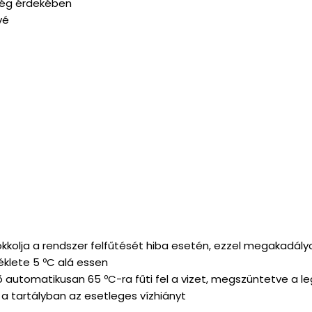
eség érdekében
vé
kkolja a rendszer felfűtését hiba esetén, ezzel megakadály
klete 5 ºC alá essen
ő automatikusan 65 ºC-ra fűti fel a vizet, megszüntetve a l
 a tartályban az esetleges vízhiányt