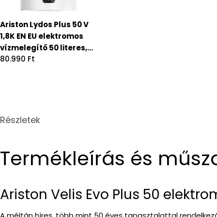
Ariston Lydos Plus 50 V
1,8K EN EU elektromos
vízmelegítő 50 literes,
Regular
80.990 Ft
programozható 3201869
price
Részletek
Termékleírás és műsz
Ariston Velis Evo Plus 50 elektr
A méltán híres, több mint 50 éves tapasztalattal rendelkező