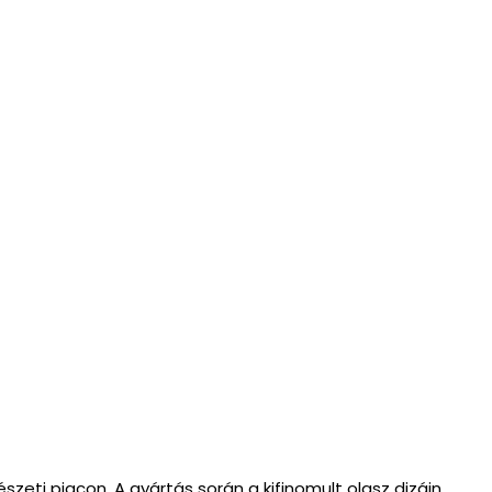
eti piacon. A gyártás során a kifinomult olasz dizájn