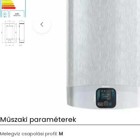
Open media 0 in modal
Műszaki paraméterek
Melegvíz csapolási profil:
M