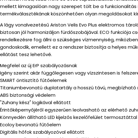
mellett kimagaslóan nagy szerepet tölt be a funkcionalitás 
termékválasztékának köszönhetően olyan megoldásokat kíná
A lágy vonalvezetésű Ariston Velis Evo Plus elektromos táro
biztosan jól harmonizáljon fürdőszobájával. ECO funkciója 
rendelkezésre fog állni a szükséges vízmennyiség, miközben
gondoskodik, emellett ez a rendszer biztosítja a helyes mű
ellátást tesz lehetővé.
Megfelel az új ErP szabályozásnak
Igény szerint akár függőlegesen vagy vízszintesen is felsze
SMART öntisztító fűtőelemek
Titaniumbevonatú duplatartály a hosszú távú, megbízhat
ABS biztonsági védelem
"Zuhany kész" logikával ellátott
Érintőképernyőjéről egyszerűen leolvasható az elérhető zu
Könnyedén állítható LED kijelzős kezelőfelület termosztáttal
Ecoloy bevonatú fűtőelem
Digitális hőfok szabályozóval ellátott