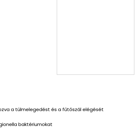
ozva a túlmelegedést és a fűtőszál elégését
egionella baktériumokat