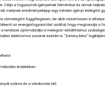
is. Célja a fogyasztók igényeinek felmérése és annak teljes
l, melynek eredményeképp egy minden igényt kielégítő gyá
lós vízmelegítő függőlegesen, de akár vízszintesen is elhely
csökkenti az energiafogyasztást azáltal, hogy megtanulja a 
 a rendszer optimalizálja a melegvíz-előállításhoz szüksége
ködést elektromos zavarok esetén is. "Zuhany kész" logikáj
relhető
ó működés érdekében
hanyok száma és a várakozási idő