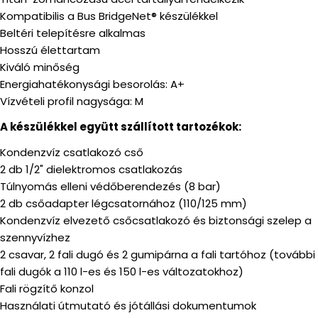
Kompatibilis a Bus BridgeNet® készülékkel
Beltéri telepítésre alkalmas
Hosszú élettartam
Kiváló minőség
Energiahatékonysági besorolás: A+
Vízvételi profil nagysága: M
A készülékkel együtt szállított tartozékok:
Kondenzvíz csatlakozó cső
2 db 1/2" dielektromos csatlakozás
Túlnyomás elleni védőberendezés (8 bar)
2 db csőadapter légcsatornához (110/125 mm)
Kondenzvíz elvezető csőcsatlakozó és biztonsági szelep a
szennyvízhez
2 csavar, 2 fali dugó és 2 gumipárna a fali tartóhoz (további
fali dugók a 110 l-es és 150 l-es változatokhoz)
Fali rögzítő konzol
Használati útmutató és jótállási dokumentumok