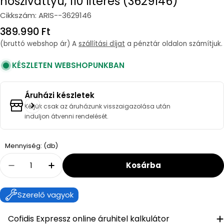
hőszivattyú, 110 literes (3629146)
Cikkszám:
ARIS--3629146
Regular
389.990 Ft
price
(bruttó webshop ár) A
szállítási díjat
a pénztár oldalon számítjuk.
KÉSZLETEN WEBSHOPUNKBAN
Áruházi készletek
Kérjük csak az áruházunk visszaigazolása után
induljon átvenni rendelését.
Quantity
Mennyiség: (db)
Kosárba
Decrease Quantity For Ariston Nuos Plus S2 Wi
Increase Quantity For Ariston Nuos P
Szerelő vagyok
Cofidis Expressz online áruhitel kalkulátor