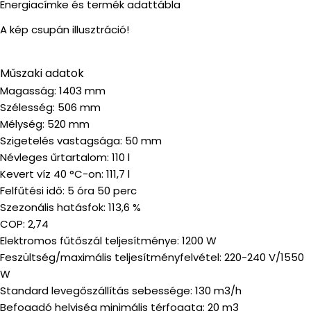
Energiacímke és termék adattábla
A kép csupán illusztráció!
Műszaki adatok
Magasság: 1403 mm
Szélesség: 506 mm
Mélység: 520 mm
Szigetelés vastagsága: 50 mm
Névleges űrtartalom: 110 l
Kevert víz 40 °C-on: 111,7 l
Felfűtési idő: 5 óra 50 perc
Szezonális hatásfok: 113,6 %
COP: 2,74
Elektromos fűtőszál teljesítménye: 1200 W
Feszültség/maximális teljesítményfelvétel: 220-240 V/1550
W
Standard levegőszállítás sebessége: 130 m3/h
Befogadó helyiség minimális térfogata: 20 m3