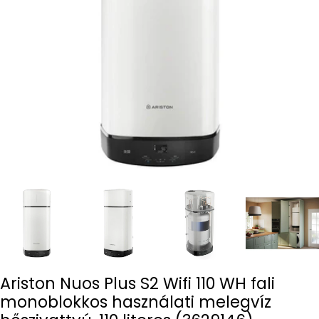
Open media 0 in modal
Ariston Nuos Plus S2 Wifi 110 WH fali
monoblokkos használati melegvíz