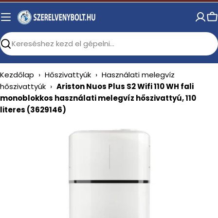
Skip
to
C
content
Search
Kezdőlap
›
Hőszivattyúk
›
Használati melegvíz
hőszivattyúk
›
Ariston Nuos Plus S2 Wifi 110 WH fali
monoblokkos használati melegvíz hőszivattyú, 110
literes (3629146)