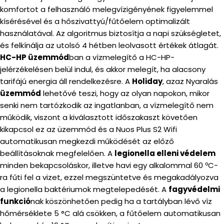
komfortot a felhasználó melegvízigényének figyelemmel
kísérésével és a hőszivattyú/fűtőelem optimalizált
használatával. Az algoritmus biztosítja a napi szükségletet,
és felkínálja az utolsó 4 hétben leolvasott értékek átlagát.
HC-HP üzemmód
ban a vízmelegítő a HC-HP-
jelérzékelésen belül indul, és akkor melegít, ha alacsony
tarifájú energia áll rendelkezésre. A
Holiday
, azaz Nyaralás
üzemmód
lehetővé teszi, hogy az olyan napokon, mikor
senki nem tartózkodik az ingatlanban, a vízmelegítő nem
működik, viszont a kiválasztott időszakaszt követően
kikapcsol ez az üzemmód és a Nuos Plus S2 Wifi
automatikusan megkezdi működését az előző
beállításoknak megfelelően. A
legionella elleni védelem
minden bekapcsoláskor, illetve havi egy alkalommal 60 ºC-
ra fűti fel a vizet, ezzel megszüntetve és megakadályozva
a legionella baktériumok megtelepedését. A
fagyvédelmi
funkció
nak köszönhetően pedig ha a tartályban lévő víz
hőmérséklete 5 °C alá csökken, a fűtőelem automatikusan