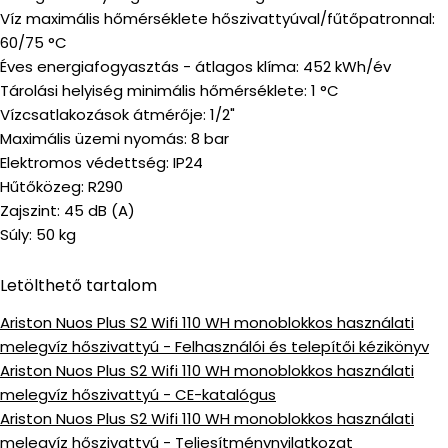
Víz maximális hőmérséklete hőszivattyúval/fűtőpatronnal:
60/75 °C
Éves energiafogyasztás - átlagos klíma: 452 kWh/év
Tárolási helyiség minimális hőmérséklete: 1 °C
Vízcsatlakozások átmérője: 1/2"
Maximális üzemi nyomás: 8 bar
Elektromos védettség: IP24
Hűtőközeg: R290
Zajszint: 45 dB (A)
Súly: 50 kg
Letölthető tartalom
Ariston Nuos Plus S2 Wifi 110 WH monoblokkos használati
melegvíz hőszivattyú - Felhasználói és telepítői kézikönyv
Ariston Nuos Plus S2 Wifi 110 WH monoblokkos használati
melegvíz hőszivattyú - CE-katalógus
Ariston Nuos Plus S2 Wifi 110 WH monoblokkos használati
melegvíz hőszivattyú - Teljesítménynyilatkozat