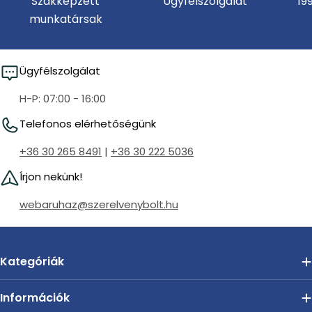
Szakképzett
Ügyfélszolgálat
19
munkatársak
Ügyfélszolgálat
H-P: 07:00 - 16:00
Telefonos elérhetőségünk
+36 30 265 8491
|
+36 30 222 5036
Írjon nekünk!
webaruhaz@szerelvenybolt.hu
Kategóriák
Információk