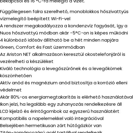
bekapcsol és 16 °C-ra melegíti a vizet.
Függőlegesen falra szerelhető, monoblokkos hőszivattyús
vízmelegítő beépített Wi-Fi-vel
A rendszer megakadályozza a kondenzvíz fagyását, így a
Nuos hőszivattyú módban akár -5°C-on is képes működni
4 különböző idősáv állítható be a hét minden napjára
Green, Comfort és Fast üzemmódban
Az Ariston NET alkalmazáson keresztül okostelefonjáról is
vezérelheti a készüléket
Kiváló technológia a levegőszűrőnek és a levegőkörnek
köszönhetően
Aktív anód és magnézium anód biztosítja a korrózió elleni
védelmet
Akár 80%-os energiamegtakarítás is elérhető használatával
Ikon jelzi, ha legalább egy zuhanyozás rendelkezésre áll
LCD kijelző és érintőgombok az egyszerű használatért
Kompatibilis a napelemekkel való integrációval
Belsejében hermetikusan zárt hűtőgázkör van
Titán-zománcozású acél tartállyal rendelkezik