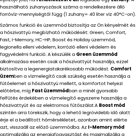
használható zuhanyozások száma a rendelkezésre álló
forróvíz-mennyiségtől függ (1 zuhany= 40 liter víz 40°C-on).
Számos funkció és üzemmód biztosítja az Ön kényelmét és
a hőszivattyú megbízható működését: Green, Comfort,
Fast, I-Memory, HC-HP, Boost és Holiday üzemmód,
legionella elleni védelem, korrózió elleni védelem és
fagyvédelmi funkció. A készülék a
Green
üzemmód
alkalmazása esetén csak a hőszivattyút használja, ezzel
biztosítva a legenergiatakarékosabb működést.
Comfort
üzem
ben a vízmelegítő csak szükség esetén használja a
fűtőelemet a hőszivattyú mellett, a komfortot helyezi
előtérbe, míg
Fast üzemmód
ban a minél gyorsabb
felfűtés érdekében a vízmelegítő egyszerre használja a
hőszivattyút és az elektromos fűtőszálat.A
Boost mód
szintén arra törekszik, hogy a lehető legrövidebb idő alatt
érje el a beállított hőmérsékletet, azonban amint elérte
azt, visszaáll az előző üzemmódba. Az
I-Memory mód
optimalizálja az energiafogyasztást és maximalizálja a