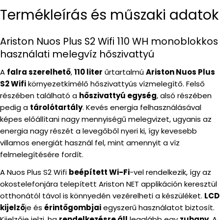
Termékleírás és műszaki adatok
Ariston Nuos Plus S2 Wifi 110 WH monoblokkos
használati melegvíz hőszivattyú
A
falra szerelhető
,
110 liter
űrtartalmú
Ariston Nuos Plus
S2 Wifi
környezetkímélő hőszivattyús vízmelegítő. Felső
részében található a
hőszivattyú egység
, alsó részében
pedig a
tárolótartály
. Kevés energia felhasználásával
képes előállítani nagy mennyiségű melegvizet, ugyanis az
energia nagy részét a levegőből nyeri ki, így kevesebb
villamos energiát használ fel, mint amennyit a víz
felmelegítésére fordít.
A Nuos Plus S2 Wifi
beépített Wi-Fi
-vel rendelkezik, így az
okostelefonjára telepített Ariston NET applikáción keresztül
otthonától távol is könnyedén vezérelheti a készüléket.
LCD
kijelző
je és
érintőgombjai
egyszerű használatot biztosít.
Kijelzője jelzi, ha
rendelkezésre áll
legalább egy
zuhany
. A