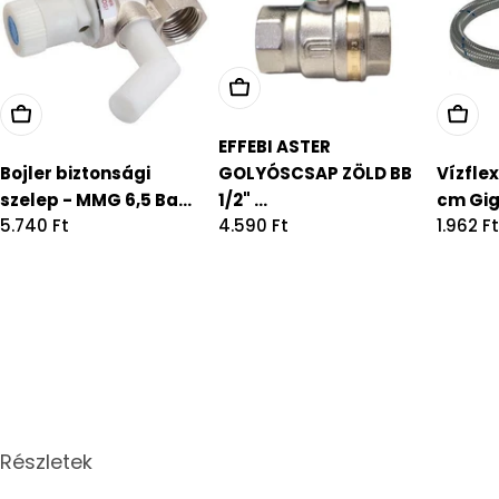
EFFEBI ASTER
Bojler biztonsági
GOLYÓSCSAP ZÖLD BB
Vízflex
szelep - MMG 6,5 Ba...
1/2" ...
cm Gig
Regular
5.740 Ft
Regular
4.590 Ft
Regula
1.962 F
price
price
price
Részletek