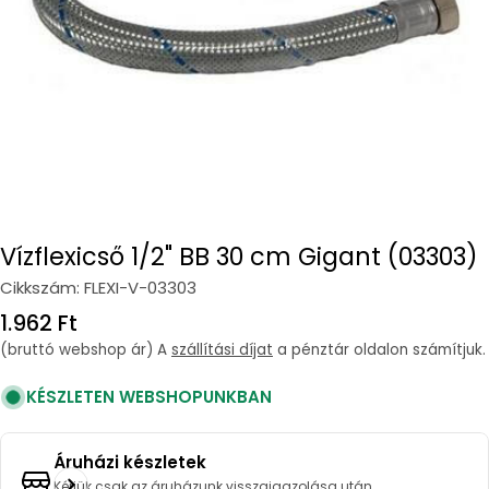
Vízflexicső 1/2" BB 30 cm Gigant (03303)
Cikkszám:
FLEXI-V-03303
Regular
1.962 Ft
price
(bruttó webshop ár) A
szállítási díjat
a pénztár oldalon számítjuk.
KÉSZLETEN WEBSHOPUNKBAN
Áruházi készletek
Kérjük csak az áruházunk visszaigazolása után