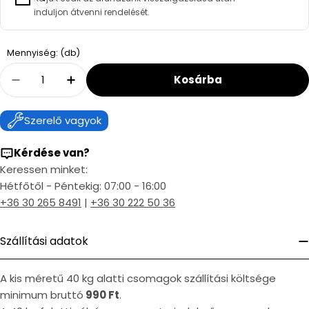
induljon átvenni rendelését.
Quantity
Mennyiség: (db)
Kosárba
Decrease Quantity For Vízflexicső 1/2&quot;
Increase Quantity For Vízflexicső 1
Szerelő vagyok
Kérdése van?
Keressen minket:
Hétfőtől - Péntekig: 07:00 - 16:00
+36 30 265 8491
|
+36 30 222 50 36
Szállítási adatok
A kis méretű 40 kg alatti csomagok szállítási költsége
minimum bruttó
990 Ft
.