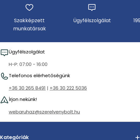
Szakképzett
Ügyfélszolgálat
19
munkatársak
Ügyfélszolgálat
H-P: 07:00 - 16:00
Telefonos elérhetőségünk
+36 30 265 8491
|
+36 30 222 5036
Írjon nekünk!
webaruhaz@szerelvenybolt.hu
Kategóriák