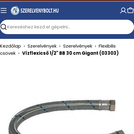
Skip
to
C
content
Search
Kezdőlap
›
Szerelvények
›
Szerelvények
›
Flexibilis
csövek
›
Vízflexicső 1/2" BB 30 cm Gigant (03303)
Open media 0 in modal