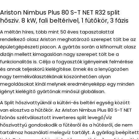
Ariston Nimbus Plus 80 S-T NET R32 split
hősziv. 8 kW, fali beltérivel, 1 fütőkör, 3 fázis
A méltán híres, több mint 50 éves tapasztalattal
rendelkező olasz Ariston meghatározó szerepet tölt be az
épületgépészeti piacon. A gyártás során a kifinomult olasz
dizájn mellett kimagaslóan nagy szerepet tölt be a
funkcionalitás is. Célja a fogyasztók igényeinek felmérése
és annak teljeskörű kielégítése. Ennek és a lenyűgözően
nagy termékválasztékának köszönhetően olyan
megoldásokat kínál melynek eredményeképp egy minden
igényt kielégítő gyártónak minősül globálisan.
A Split hőszivattyúknál a kültéri-és beltéri egység között
van elosztva a hűtőkör. Az Ariston Nimbus Plus 80 S-T NET
1zónás szétválasztott inverteres split levegő/víz
hőszivattyú gondoskodik a fűtésről és a hűtésről, de nem
tartalmaz használati melegvíz tartályt. A gyárilag beépített