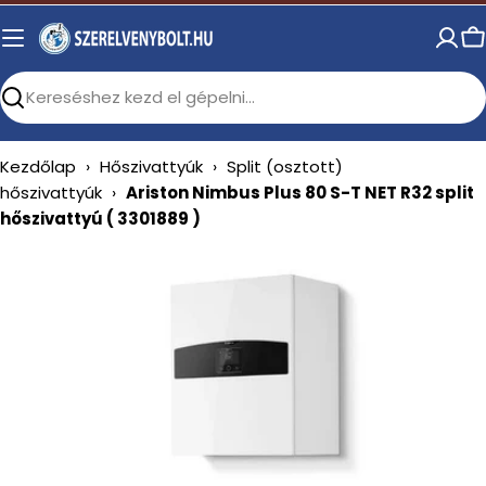
Skip
to
C
content
Search
Kezdőlap
›
Hőszivattyúk
›
Split (osztott)
hőszivattyúk
›
Ariston Nimbus Plus 80 S-T NET R32 split
hőszivattyú ( 3301889 )