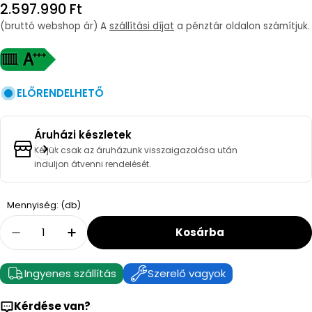
Regular
2.597.990 Ft
price
(bruttó webshop ár) A
szállítási díjat
a pénztár oldalon számítjuk.
ELŐRENDELHETŐ
Áruházi készletek
Kérjük csak az áruházunk visszaigazolása után
induljon átvenni rendelését.
Quantity
Mennyiség: (db)
Kosárba
Decrease Quantity For Ariston Nimbus Plus 80
Increase Quantity For Ariston Nimbus
Ingyenes szállítás
Szerelő vagyok
Kérdése van?