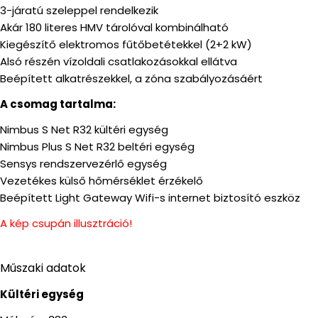
3-járatú szeleppel rendelkezik
Akár 180 literes HMV tárolóval kombinálható
Kiegészítő elektromos fűtőbetétekkel (2+2 kW)
Alsó részén vízoldali csatlakozásokkal ellátva
Beépített alkatrészekkel, a zóna szabályozásáért
A csomag tartalma:
Nimbus S Net R32 kültéri egység
Nimbus Plus S Net R32 beltéri egység
Sensys rendszervezérlő egység
Vezetékes külső hőmérséklet érzékelő
Beépített Light Gateway Wifi-s internet biztosító eszköz
A kép csupán illusztráció!
Műszaki adatok
Kültéri egység