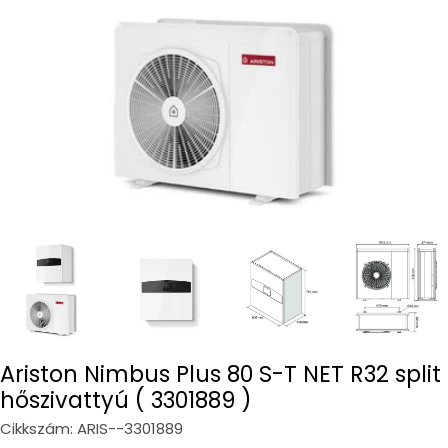
Open media 0 in modal
Ariston Nimbus Plus 80 S-T NET R32 split
hőszivattyú ( 3301889 )
Cikkszám:
ARIS--3301889