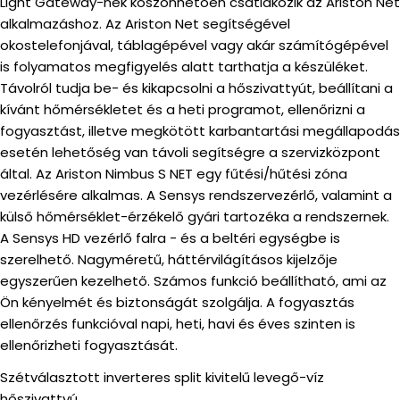
Light Gateway-nek köszönhetően csatlakozik az Ariston Net
alkalmazáshoz. Az Ariston Net segítségével
okostelefonjával, táblagépével vagy akár számítógépével
is folyamatos megfigyelés alatt tarthatja a készüléket.
Távolról tudja be- és kikapcsolni a hőszivattyút, beállítani a
kívánt hőmérsékletet és a heti programot, ellenőrizni a
fogyasztást, illetve megkötött karbantartási megállapodás
esetén lehetőség van távoli segítségre a szervizközpont
által. Az Ariston Nimbus S NET egy fűtési/hűtési zóna
vezérlésére alkalmas. A Sensys rendszervezérlő, valamint a
külső hőmérséklet-érzékelő gyári tartozéka a rendszernek.
A Sensys HD vezérlő falra - és a beltéri egységbe is
szerelhető. Nagyméretű, háttérvilágításos kijelzője
egyszerűen kezelhető. Számos funkció beállítható, ami az
Ön kényelmét és biztonságát szolgálja. A fogyasztás
ellenőrzés funkcióval napi, heti, havi és éves szinten is
ellenőrizheti fogyasztását.
Szétválasztott inverteres split kivitelű levegő-víz
hőszivattyú