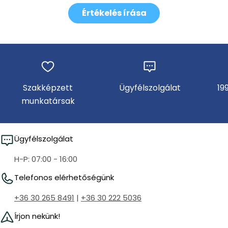
Értékelés írása
Szakképzett
Ügyfélszolgálat
19
munkatársak
Ügyfélszolgálat
H-P: 07:00 - 16:00
Telefonos elérhetőségünk
+36 30 265 8491
|
+36 30 222 5036
Írjon nekünk!