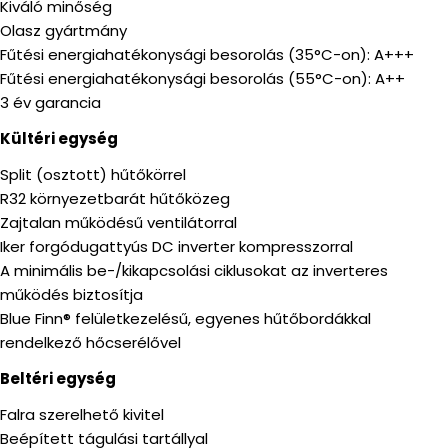
Kiváló minőség
Olasz gyártmány
Fűtési energiahatékonysági besorolás (35°C-on): A+++
Fűtési energiahatékonysági besorolás (55°C-on): A++
3 év garancia
Kültéri egység
Split (osztott) hűtőkörrel
R32 környezetbarát hűtőközeg
Zajtalan működésű ventilátorral
Iker forgódugattyús DC inverter kompresszorral
A minimális be-/kikapcsolási ciklusokat az inverteres
működés biztosítja
Blue Finn® felületkezelésű, egyenes hűtőbordákkal
rendelkező hőcserélővel
Beltéri egység
Falra szerelhető kivitel
Beépített tágulási tartállyal