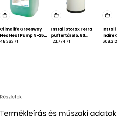
Climalife Greenway
Install Storax Terra
Instal
Neo Heat Pump N-25...
puffertároló, 80...
indirek
Regular
48.362 Ft
Regular
123.774 Ft
Regula
608.312
price
price
price
Részletek
Termékleírás és műszaki adatok