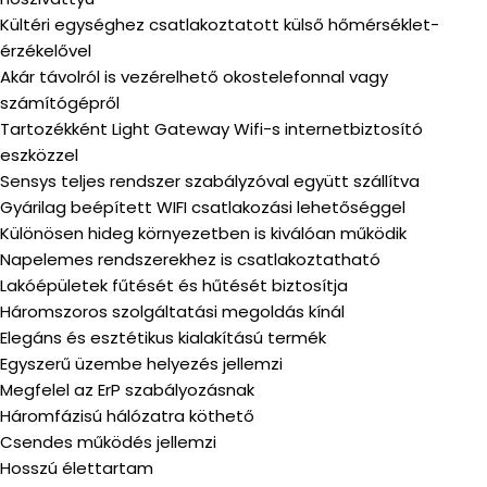
Kültéri egységhez csatlakoztatott külső hőmérséklet-
érzékelővel
Akár távolról is vezérelhető okostelefonnal vagy
számítógépről
Tartozékként Light Gateway Wifi-s internetbiztosító
eszközzel
Sensys teljes rendszer szabályzóval együtt szállítva
Gyárilag beépített WIFI csatlakozási lehetőséggel
Különösen hideg környezetben is kiválóan működik
Napelemes rendszerekhez is csatlakoztatható
Lakóépületek fűtését és hűtését biztosítja
Háromszoros szolgáltatási megoldás kínál
Elegáns és esztétikus kialakítású termék
Egyszerű üzembe helyezés jellemzi
Megfelel az ErP szabályozásnak
Háromfázisú hálózatra köthető
Csendes működés jellemzi
Hosszú élettartam