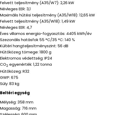
Felvett teljesítmény (A35/W7): 2,26 kW
Névleges EER: 3,1
Maximális hűtési teljesítmény (A35/W18): 12,65 kW
Felvett teljesítmény (A35/W18): 1,49 kW
Névleges EER: 4,7
Éves villamos energia-fogyasztás: 4405 kWh/év
Szezonális hatásfok 55 °C/35 °C: 140 %
Kültéri hangteljesítményszint: 56 dB
Hűtőközeg tömege: 1800 g
Elektromos védettség: IP24
CO
egyenérték: 1,22 tonna
2
Hűtőközeg: R32
GWP: 675
Súly: 83 kg
Beltéri egység
Mélység: 358 mm
Magasság: 716 mm
Szélesség: 600 mm