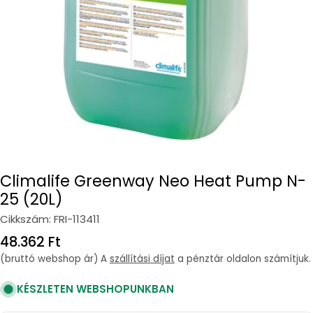
Open media 0 in modal
Climalife Greenway Neo Heat Pump N-
25 (20L)
Cikkszám:
FRI-113411
Regular
48.362 Ft
price
(bruttó webshop ár) A
szállítási díjat
a pénztár oldalon számítjuk.
KÉSZLETEN WEBSHOPUNKBAN