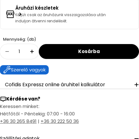
Áruházi készletek
Kérjük csak az áruházunk visszaigazolása után
induljon átvenni rendelését.
Quantity
Mennyiség: (db)
Kosárba
Decrease Quantity For Climalife Greenway 
Increase Quantity For Climalife Gr
Szerelő vagyok
Cofidis Expressz online áruhitel kalkulátor
Kérdése van?
Keressen minket:
Hétfőtől - Péntekig: 07:00 - 16:00
+36 30 265 8491
|
+36 30 222 50 36
Szállítási adatok