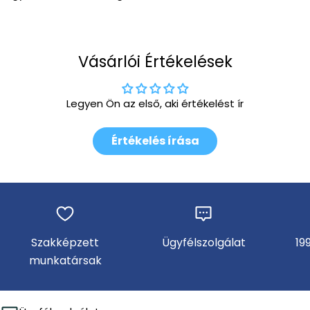
Vásárlói Értékelések
Legyen Ön az első, aki értékelést ír
Értékelés írása
Szakképzett
Ügyfélszolgálat
19
munkatársak