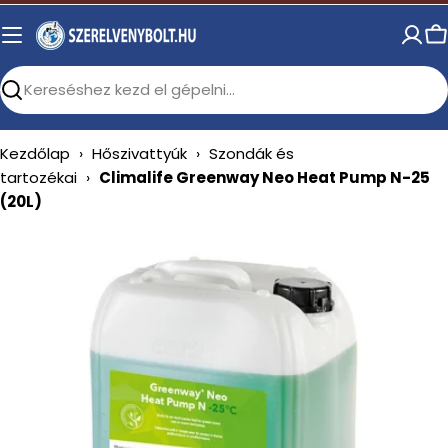
Skip
to
C
content
Search
Kezdőlap
›
Hőszivattyúk
›
Szondák és
tartozékai
›
Climalife Greenway Neo Heat Pump N-25
(20L)