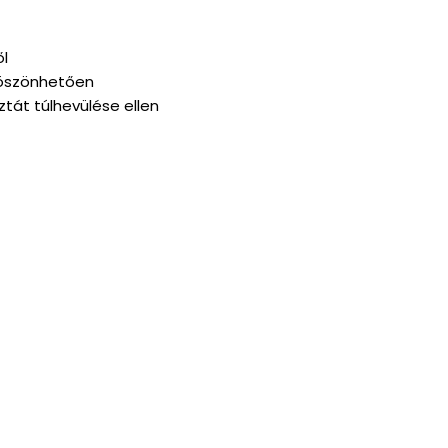
ől
köszönhetően
át túlhevülése ellen