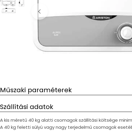
Open media 0 in modal
Műszaki paraméterek
Szállítási adatok
A kis méretű 40 kg alatti csomagok szállítási költsége min
A 40 kg feletti súlyú vagy nagy terjedelmű csomagok esetéb