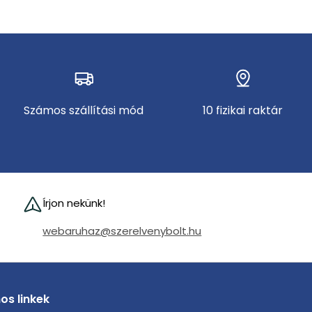
Számos szállítási mód
10 fizikai raktár
Írjon nekünk!
webaruhaz@szerelvenybolt.hu
os linkek