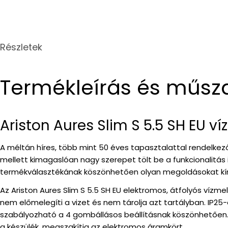
Részletek
Termékleírás és műsz
Ariston Aures Slim S 5.5 SH EU v
A méltán híres, több mint 50 éves tapasztalattal rendelkező
mellett kimagaslóan nagy szerepet tölt be a funkcionalitás 
termékválasztékának köszönhetően olyan megoldásokat kíná
Az Ariston Aures Slim S 5.5 SH EU elektromos, átfolyós vízm
nem előmelegíti a vizet és nem tárolja azt tartályban. IP
szabályozható a 4 gombállásos beállításnak köszönhetően. 
a készülék, megszakítja az elektromos áramkört.