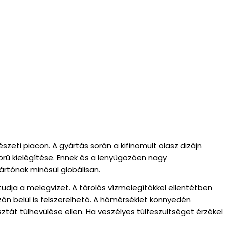
eti piacon. A gyártás során a kifinomult olasz dizájn
körű kielégítése. Ennek és a lenyűgözően nagy
tónak minősül globálisan.
tudja a melegvizet. A tárolós vízmelegítőkkel ellentétben
ón belül is felszerelhető. A hőmérséklet könnyedén
t túlhevülése ellen. Ha veszélyes túlfeszültséget érzékel