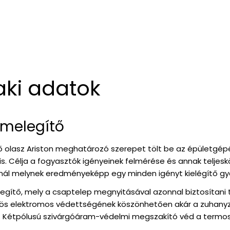
aki adatok
ízmelegítő
 olasz Ariston meghatározó szerepet tölt be az épületgépész
is. Célja a fogyasztók igényeinek felmérése és annak teljes
l melynek eredményeképp egy minden igényt kielégítő gyár
elegítő, mely a csaptelep megnyitásával azonnal biztosítani 
25-ös elektromos védettségének köszönhetően akár a zuhanyz
Kétpólusú szivárgóáram-védelmi megszakító véd a termosztá