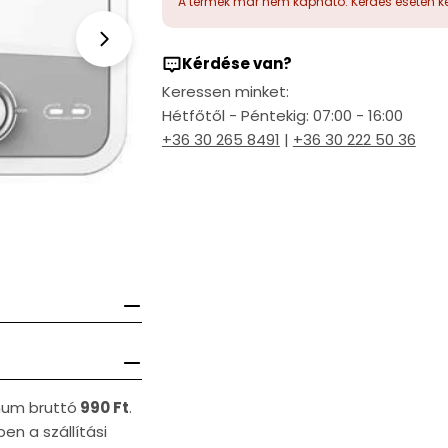
A termék már nem kapható. Kérdés esetén ke
Open media 1 in modal
Kérdése van?
Keressen minket:
Hétfőtől - Péntekig: 07:00 - 16:00
+36 30 265 8491
|
+36 30 222 50 36
imum bruttó
990 Ft
.
en a szállítási