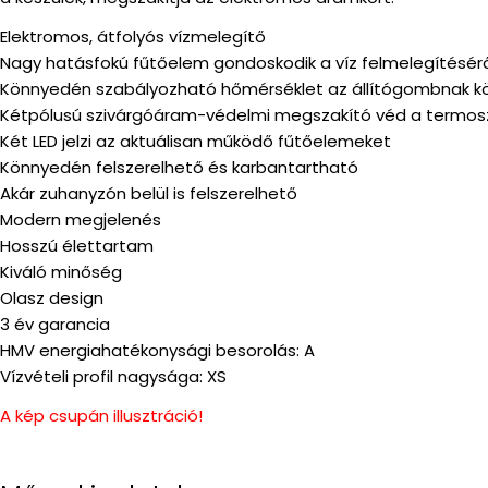
Elektromos, átfolyós vízmelegítő
Nagy hatásfokú fűtőelem gondoskodik a víz felmelegítésér
Könnyedén szabályozható hőmérséklet az állítógombnak 
Kétpólusú szivárgóáram-védelmi megszakító véd a termoszt
Két LED jelzi az aktuálisan működő fűtőelemeket
Könnyedén felszerelhető és karbantartható
Akár zuhanyzón belül is felszerelhető
Modern megjelenés
Hosszú élettartam
Kiváló minőség
Olasz design
3 év garancia
HMV energiahatékonysági besorolás: A
Vízvételi profil nagysága: XS
A kép csupán illusztráció!