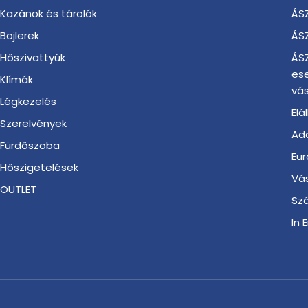
Kazánok és tárolók
ÁSZ
Bojlerek
ÁSZ
Hőszivattyúk
ÁSZ
es
Klímák
vás
Légkezelés
Elá
Szerelvények
Ada
Fürdőszoba
Eur
Hőszigetelések
Vá
OUTLET
Szá
In 