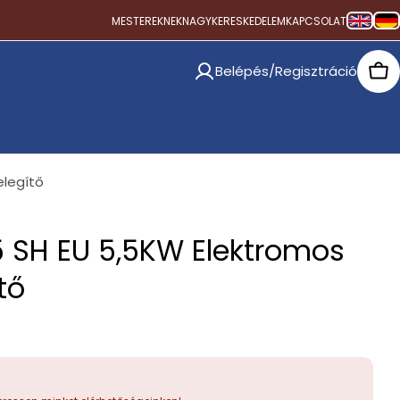
MESTEREKNEK
NAGYKERESKEDELEM
KAPCSOLAT
Belépés/Regisztráció
Car
elegítő
.5 SH EU 5,5KW Elektromos
tő