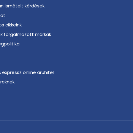
n Ismételt kérdések
lat
s cikkeink
nk forgalmazott márkák
gpolitika
s expressz online áruhitel
ereknek
r