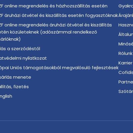
F online megrendelés és házhozszállítás esetén
Gyakra
F áruházi átvétel és kiszállítás esetén fogyasztóknak
Áraján
F online megrendelés áruházi átvétel és kiszállítás
Haszno
etén közületeknek (adószámmal rendelkező
Általu
árlóknak)
Minősé
llás a szerződéstől
Rólunk
tvédelmi nyilatkozat
Karrier
ópai Uniós támogatásokból megvalósuló fejlesztések
Cofidi
sárlás menete
Partn
llítás, fizetés
Szótá
English