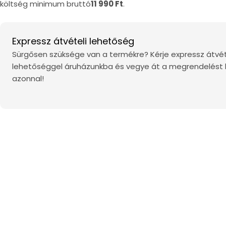
költség minimum bruttó
11 990 Ft
.
Expressz átvételi lehetőség
Sürgősen szüksége van a termékre? Kérje expressz átvét
lehetőséggel áruházunkba és vegye át a megrendelést
azonnal!