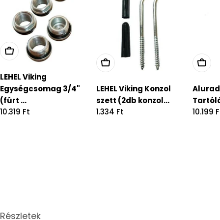
LEHEL Viking
Egységcsomag 3/4"
LEHEL Viking Konzol
Alurad
(fúrt ...
szett (2db konzol...
Tartó
Regular
10.319 Ft
Regular
1.334 Ft
Regula
10.199 F
price
price
price
Részletek