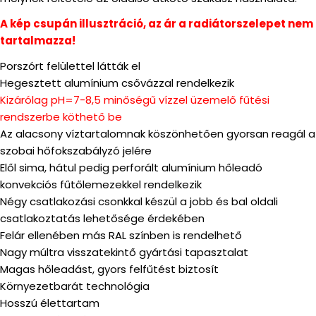
A kép csupán illusztráció, az ár a radiátorszelepet nem
tartalmazza!
Porszórt felülettel látták el
Hegesztett alumínium csővázzal rendelkezik
Kizárólag pH=7-8,5 minőségű vízzel üzemelő fűtési
rendszerbe köthető be
Az alacsony víztartalomnak köszönhetően gyorsan reagál a
szobai hőfokszabályzó jelére
Elől sima, hátul pedig perforált alumínium hőleadó
konvekciós fűtőlemezekkel rendelkezik
Négy csatlakozási csonkkal készül a jobb és bal oldali
csatlakoztatás lehetősége érdekében
Felár ellenében más RAL színben is rendelhető
Nagy múltra visszatekintő gyártási tapasztalat
Magas hőleadást, gyors felfűtést biztosít
Környezetbarát technológia
Hosszú élettartam