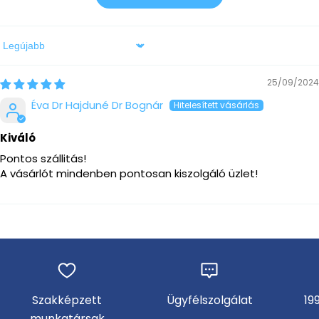
Sort by
25/09/2024
Éva Dr Hajduné Dr Bognár
Kiváló
Pontos szállitás!
A vásárlót mindenben pontosan kiszolgáló üzlet!
Szakképzett
Ügyfélszolgálat
19
munkatársak