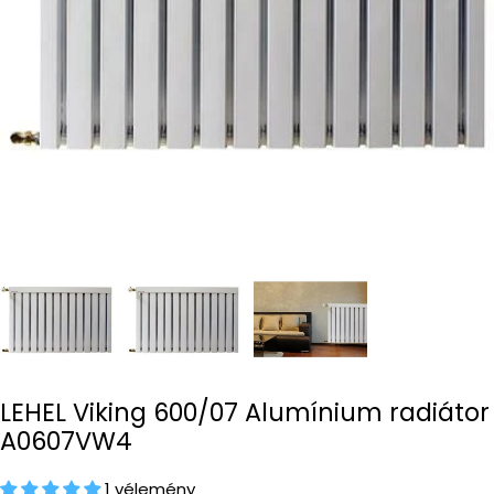
Open media 0 in modal
LEHEL Viking 600/07 Alumínium radiátor
A0607VW4
1 vélemény