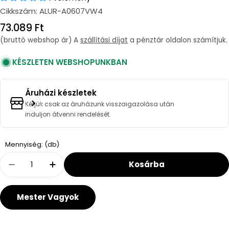
Cikkszám:
ALUR-A0607VW4
Regular
73.089 Ft
price
(bruttó webshop ár) A
szállítási díjat
a pénztár oldalon számítjuk.
KÉSZLETEN WEBSHOPUNKBAN
Áruházi készletek
Kérjük csak az áruházunk visszaigazolása után
induljon átvenni rendelését.
Quantity
Mennyiség: (db)
Kosárba
Decrease Quantity For LEHEL Viking 600/07
Increase Quantity For LEHEL Viking
Mester Vagyok