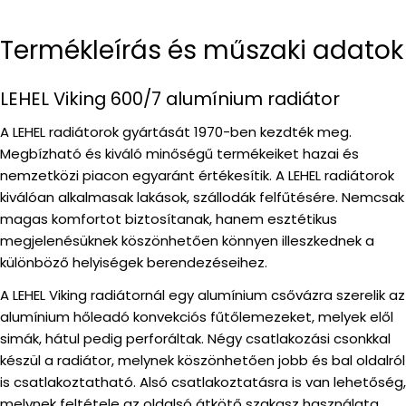
Termékleírás és műszaki adatok
LEHEL Viking 600/7 alumínium radiátor
A LEHEL radiátorok gyártását 1970-ben kezdték meg.
Megbízható és kiváló minőségű termékeiket hazai és
nemzetközi piacon egyaránt értékesítik. A LEHEL radiátorok
kiválóan alkalmasak lakások, szállodák felfűtésére. Nemcsak
magas komfortot biztosítanak, hanem esztétikus
megjelenésüknek köszönhetően könnyen illeszkednek a
különböző helyiségek berendezéseihez.
A LEHEL Viking radiátornál egy alumínium csővázra szerelik az
alumínium hőleadó konvekciós fűtőlemezeket, melyek elől
simák, hátul pedig perforáltak. Négy csatlakozási csonkkal
készül a radiátor, melynek köszönhetően jobb és bal oldalról
is csatlakoztatható. Alsó csatlakoztatásra is van lehetőség,
melynek feltétele az oldalsó átkötő szakasz használata.