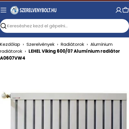
Skip
to
C
content
Search
Kezdőlap
›
Szerelvények
›
Radiátorok
›
Alumínium
radiátorok
›
LEHEL Viking 600/07 Alumínium radiátor
A0607VW4