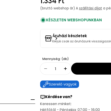
Regular
1.334 Ft
price
(bruttó webshop ár) A
szállítási díjat
a pén
KÉSZLETEN WEBSHOPUNKBAN
Áruházi készletek
Kérjük csak az áruházunk visszaigazol
Quantity
Mennyiség: (db)
Decrease Quantity For LEHEL
Increase Quantity F
Szerelő vagyok
Kérdése van?
Keressen minket:
Hétfőtől - Péntekig: 07:00 - 16:00