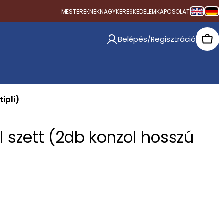
MESTEREKNEK
NAGYKERESKEDELEM
KAPCSOLAT
Belépés/Regisztráció
Car
tipli)
l szett (2db konzol hosszú