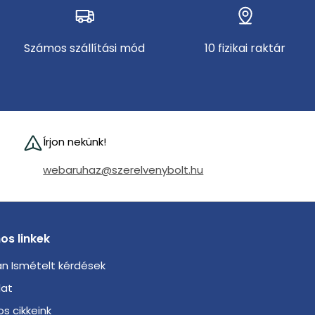
Számos szállítási mód
10 fizikai raktár
Írjon nekünk!
webaruhaz@szerelvenybolt.hu
os linkek
n Ismételt kérdések
lat
s cikkeink