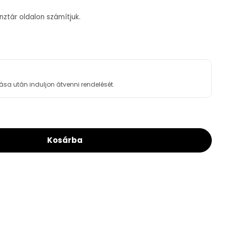
ztár oldalon számítjuk.
ása után induljon átvenni rendelését.
Kosárba
 Viking Konzol Szett (2db Konzol Hosszú + 2db Ti
or LEHEL Viking Konzol Szett (2db Konzol Hosszú 