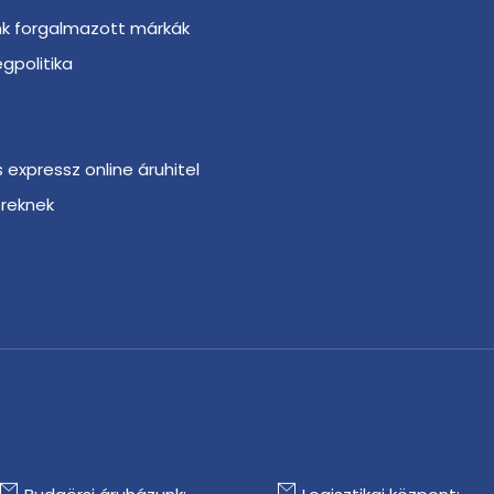
nk forgalmazott márkák
gpolitika
s expressz online áruhitel
ereknek
r