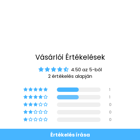
Vásárlói Értékelések
4.50 az 5-ből
2 értékelés alapján
1
1
0
0
0
Értékelés írása