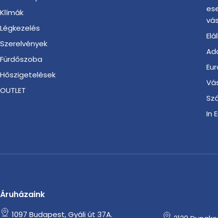
es
Klímák
vás
Légkezelés
Elá
Szerelvények
Ada
Fürdőszoba
Eur
Hőszigetelések
Vá
OUTLET
Szá
In 
Áruházaink
1097 Budapest, Gyáli út 37A.