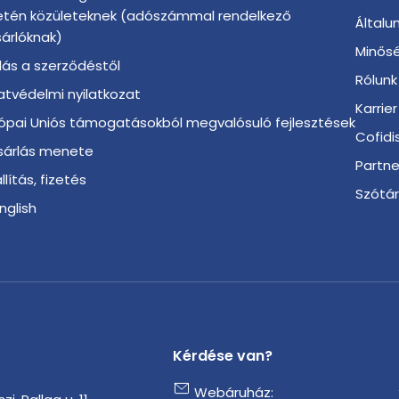
etén közületeknek (adószámmal rendelkező
Általu
árlóknak)
Minősé
llás a szerződéstől
Rólunk
tvédelmi nyilatkozat
Karrier
ópai Uniós támogatásokból megvalósuló fejlesztések
Cofidi
sárlás menete
Partn
llítás, fizetés
Szótá
English
Kérdése van?
Webáruház: