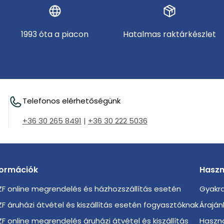
1993 óta a piacon
Hatalmas raktárkészlet
Telefonos elérhetőségünk
+36 30 265 8491
|
+36 30 222 5036
formációk
Haszn
F online megrendelés és házhozszállítás esetén
Gyakra
F áruházi átvétel és kiszállítás esetén fogyasztóknak
Áraján
F online megrendelés áruházi átvétel és kiszállítás
Haszno