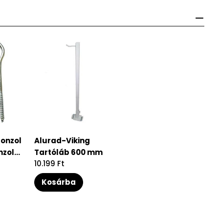
Konzol
Alurad-Viking
zol...
Tartóláb 600 mm
Regular
10.199 Ft
price
Kosárba