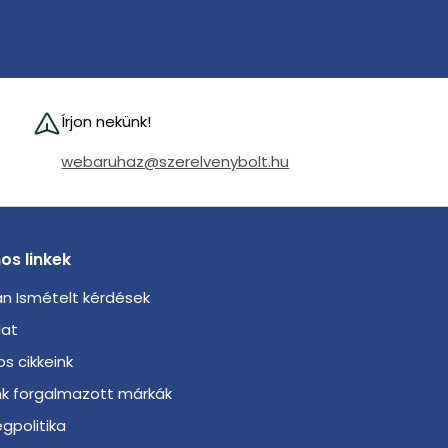
Írjon nekünk!
webaruhaz@szerelvenybolt.hu
os linkek
n Ismételt kérdések
lat
s cikkeink
nk forgalmazott márkák
gpolitika