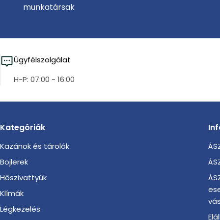
munkatársak
Ügyfélszolgálat
H-P: 07:00 - 16:00
Kategóriák
In
Kazánok és tárolók
ÁSZ
Bojlerek
ÁSZ
Hőszivattyúk
ÁSZ
es
Klímák
vás
Légkezelés
Elá