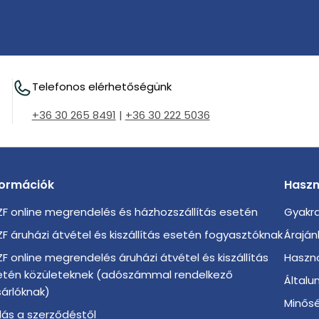
Telefonos elérhetőségünk
+36 30 265 8491
|
+36 30 222 5036
formációk
Haszn
F online megrendelés és házhozszállítás esetén
Gyakra
F áruházi átvétel és kiszállítás esetén fogyasztóknak
Áraján
F online megrendelés áruházi átvétel és kiszállítás
Haszno
etén közületeknek (adószámmal rendelkező
Általu
árlóknak)
Minősé
llás a szerződéstől