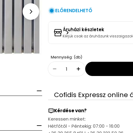
ELŐRENDELHETŐ
Open media 1 in modal
Áruházi készletek
Kérjük csak az áruházunk visszaigazol
Quantity
Mennyiség: (db)
Decrease Quantity For LEH
Increase Quantity 
Cofidis Expressz online 
Kérdése van?
Keressen minket:
Hétfőtől - Péntekig: 07:00 - 16:00