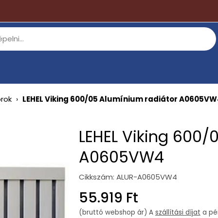
orok
›
LEHEL Viking 600/05 Alumínium radiátor A0605V
LEHEL Viking 600/
A0605VW4
Cikkszám:
ALUR-A0605VW4
Regular
55.919 Ft
price
(bruttó webshop ár) A
szállítási díjat
a pén