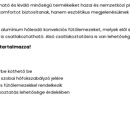
ató és kiváló minőségű termékeiket hazai és nemzetközi piac
 komfortot biztosítanak, hanem esztétikus megjelenésüknek
az alumínium hőleadó konvekciós fűtőlemezeket, melyek elől s
l is csatlakoztatható. Alsó csatlakoztatásra is van lehetősé
m tartalmazza!
erbe köthető be
szobai hőfokszabályzó jelére
ós fűtőlemezekkel rendelkezik
tlakoztatás lehetősége érdekében