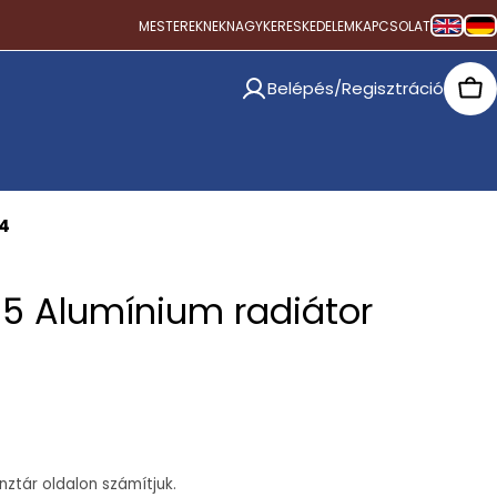
MESTEREKNEK
NAGYKERESKEDELEM
KAPCSOLAT
Belépés/Regisztráció
Car
W4
05 Alumínium radiátor
ztár oldalon számítjuk.