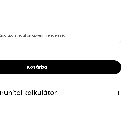
Open media 2 in modal
ása után induljon átvenni rendelését.
Kosárba
EL Viking 600/05 Alumínium Radiátor A0605VW4
For LEHEL Viking 600/05 Alumínium Radiátor A
áruhitel kalkulátor