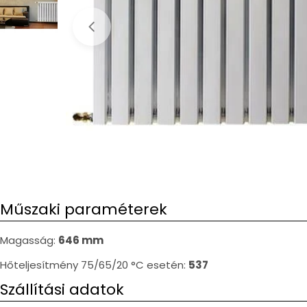
Open media 0 in modal
Műszaki paraméterek
Magasság:
646 mm
Hőteljesítmény 75/65/20 °C esetén:
537
Szállítási adatok