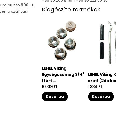
+36 30 265 8491
|
+36 30 222 50 36
imum bruttó
990 Ft
.
Kiegészítő termékek
en a szállítási
LEHEL Viking
Egységcsomag 3/4"
LEHEL Viking 
(fúrt ...
szett (2db kon
Regular
10.319 Ft
Regular
1.334 Ft
price
price
Kosárba
Kosárba