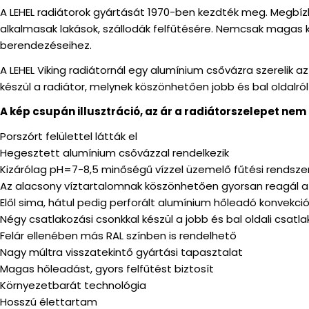
A LEHEL radiátorok gyártását 1970-ben kezdték meg. Megbízh
alkalmasak lakások, szállodák felfűtésére. Nemcsak magas
berendezéseihez.
A LEHEL Viking radiátornál egy alumínium csővázra szerelik 
készül a radiátor, melynek köszönhetően jobb és bal oldalró
A kép csupán illusztráció, az ár a radiátorszelepet ne
Porszórt felülettel látták el
Hegesztett alumínium csővázzal rendelkezik
Kizárólag pH=7-8,5 minőségű vízzel üzemelő fűtési rendsz
Az alacsony víztartalomnak köszönhetően gyorsan reagál a 
Elől sima, hátul pedig perforált alumínium hőleadó konvekci
Négy csatlakozási csonkkal készül a jobb és bal oldali csa
Felár ellenében más RAL színben is rendelhető
Nagy múltra visszatekintő gyártási tapasztalat
Magas hőleadást, gyors felfűtést biztosít
Környezetbarát technológia
Hosszú élettartam