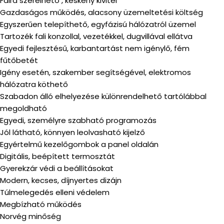
Falra szerelhető , keskeny kivitel
Gazdaságos működés, alacsony üzemeltetési költség
Egyszerűen telepíthető, egyfázisú hálózatról üzemel
Tartozék fali konzollal, vezetékkel, dugvillával ellátva
Egyedi fejlesztésű, karbantartást nem igénylő, fém
fűtőbetét
Igény esetén, szakember segítségével, elektromos
hálózatra köthető
Szabadon álló elhelyezése különrendelhető tartólábbal
megoldható
Egyedi, személyre szabható programozás
Jól látható, könnyen leolvasható kijelző
Egyértelmű kezelőgombok a panel oldalán
Digitális, beépített termosztát
Gyerekzár védi a beállításokat
Modern, kecses, díjnyertes dizájn
Túlmelegedés elleni védelem
Megbízható működés
Norvég minőség