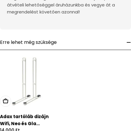
átvételi lehetőséggel áruházunkba és vegye át a
megrendelést követően azonnal!
Erre lehet még szüksége
Adax tartóláb dizájn
Wifi, Neo és Gla...
Regular
14.000 Ft