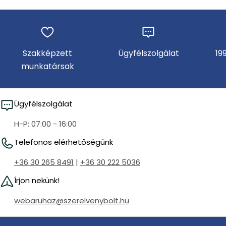
Szakképzett
Ügyfélszolgálat
19
munkatársak
Ügyfélszolgálat
H-P: 07:00 - 16:00
Telefonos elérhetőségünk
+36 30 265 8491
|
+36 30 222 5036
Írjon nekünk!
webaruhaz@szerelvenybolt.hu