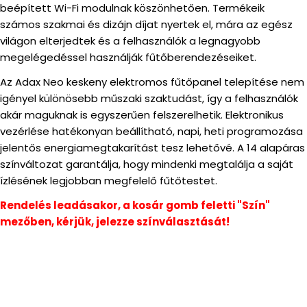
beépített Wi-Fi modulnak köszönhetően. Termékeik
számos szakmai és dizájn díjat nyertek el, mára az egész
világon elterjedtek és a felhasználók a legnagyobb
megelégedéssel használják fűtőberendezéseiket.
Az Adax Neo keskeny elektromos fűtőpanel telepítése nem
igényel különösebb műszaki szaktudást, így a felhasználók
akár maguknak is egyszerűen felszerelhetik. Elektronikus
vezérlése hatékonyan beállítható, napi, heti programozása
jelentős energiamegtakarítást tesz lehetővé. A 14 alapáras
színváltozat garantálja, hogy mindenki megtalálja a saját
ízlésének legjobban megfelelő fűtőtestet.
Rendelés leadásakor, a kosár gomb feletti "Szín"
mezőben, kérjük, jelezze színválasztását!