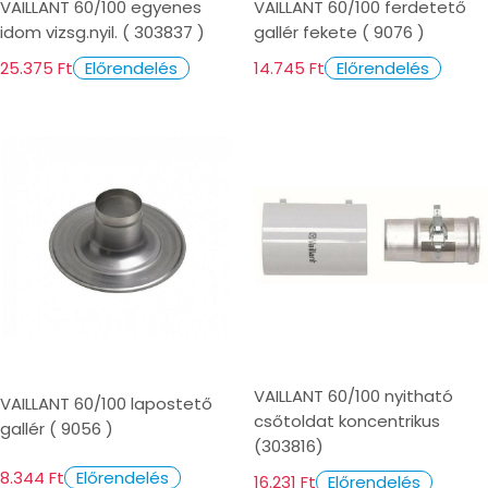
VAILLANT 60/100 egyenes
VAILLANT 60/100 ferdetető
idom vizsg.nyil. ( 303837 )
gallér fekete ( 9076 )
25.375 Ft
14.745 Ft
Előrendelés
Előrendelés
VAILLANT 60/100 nyitható
VAILLANT 60/100 lapostető
csőtoldat koncentrikus
gallér ( 9056 )
(303816)
8.344 Ft
Előrendelés
16.231 Ft
Előrendelés