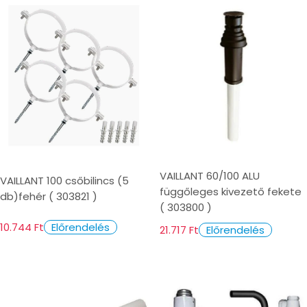
i
o
n
:
VAILLANT 60/100 ALU
VAILLANT 100 csőbilincs (5
függőleges kivezető fekete
db)fehér ( 303821 )
( 303800 )
10.744 Ft
Előrendelés
21.717 Ft
Előrendelés