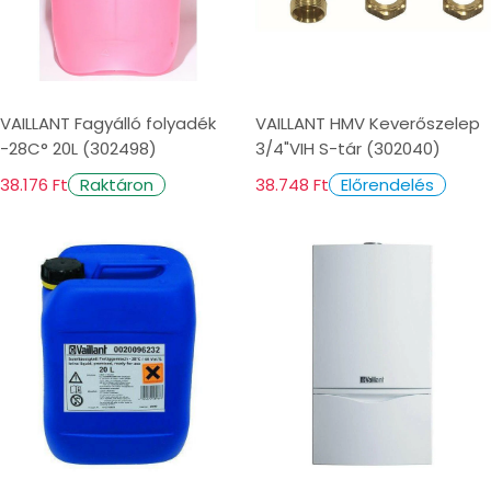
VAILLANT Fagyálló folyadék
VAILLANT HMV Keverőszelep
-28C° 20L (302498)
3/4"VIH S-tár (302040)
38.176 Ft
38.748 Ft
Raktáron
Előrendelés