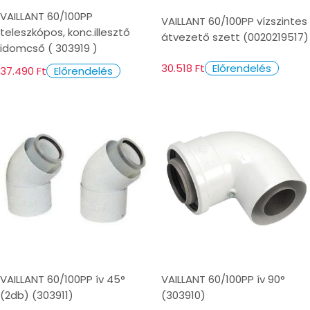
VAILLANT 60/100PP
VAILLANT 60/100PP vízszintes
teleszkópos, konc.illesztő
átvezető szett (0020219517)
idomcső ( 303919 )
30.518 Ft
Előrendelés
37.490 Ft
Előrendelés
VAILLANT 60/100PP ív 45°
VAILLANT 60/100PP ív 90°
(2db) (303911)
(303910)