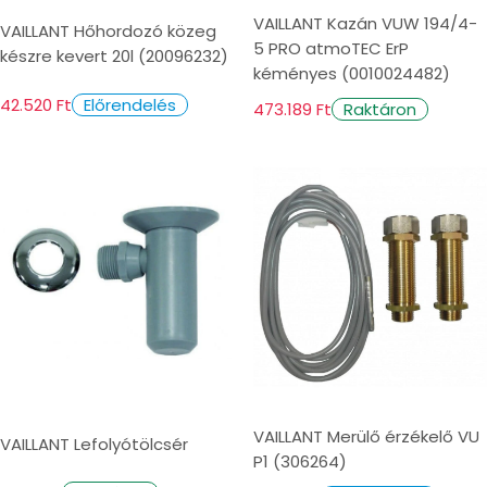
VAILLANT Kazán VUW 194/4-
VAILLANT Hőhordozó közeg
5 PRO atmoTEC ErP
készre kevert 20l (20096232)
kéményes (0010024482)
42.520 Ft
Előrendelés
473.189 Ft
Raktáron
VAILLANT Merülő érzékelő VU
VAILLANT Lefolyótölcsér
P1 (306264)