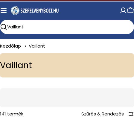
Skip
to
C
content
Search
Kezdőlap
›
Vaillant
C
Vaillant
o
l
l
e
c
141 termék
Szűrés
&
Rendezés
t