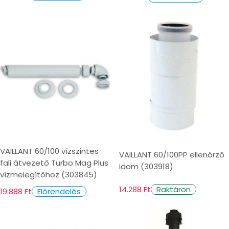
VAILLANT 60/100 vízszintes
VAILLANT 60/100PP ellenőrző
fali átvezető Turbo Mag Plus
idom (303918)
vízmelegítőhöz (303845)
14.288 Ft
Raktáron
19.888 Ft
Előrendelés