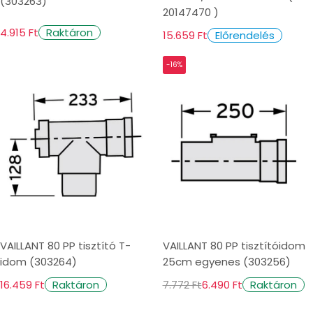
(303263)
20147470 )
4.915 Ft
Raktáron
15.659 Ft
Előrendelés
-16%
VAILLANT 80 PP tisztító T-
VAILLANT 80 PP tisztítóidom
idom (303264)
25cm egyenes (303256)
16.459 Ft
7.772 Ft
6.490 Ft
Raktáron
Raktáron