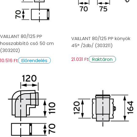
VAILLANT 80/125 PP
VAILLANT 80/125 PP könyök
hosszabbító cső 50 cm
45° /2db/ (303211)
(303202)
21.031 Ft
Raktáron
10.516 Ft
Előrendelés