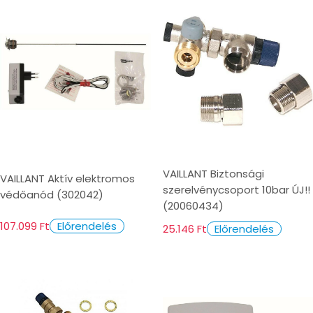
VAILLANT Biztonsági
VAILLANT Aktív elektromos
szerelvénycsoport 10bar ÚJ!!
védőanód (302042)
(20060434)
107.099 Ft
Előrendelés
25.146 Ft
Előrendelés