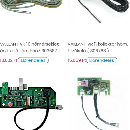
VAILLANT VR 10 hőmérséklet
VAILLANT VR 11 kollektor hőm.
érzékelő tárolóhoz 303687
érzékelő ( 306788 )
13.602 Ft
15.659 Ft
Előrendelés
Előrendelés