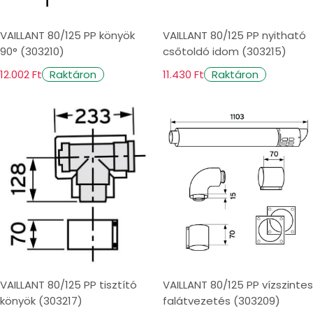
VAILLANT 80/125 PP könyök
VAILLANT 80/125 PP nyitható
90° (303210)
csőtoldó idom (303215)
12.002 Ft
11.430 Ft
Raktáron
Raktáron
VAILLANT 80/125 PP tisztító
VAILLANT 80/125 PP vízszintes
könyök (303217)
falátvezetés (303209)