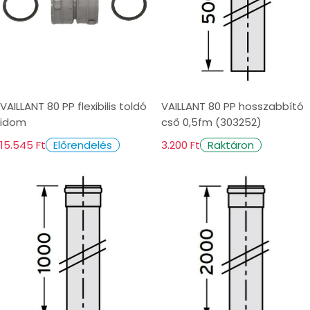
VAILLANT 80 PP flexibilis toldó
VAILLANT 80 PP hosszabbító
idom
cső 0,5fm (303252)
15.545 Ft
3.200 Ft
Előrendelés
Raktáron