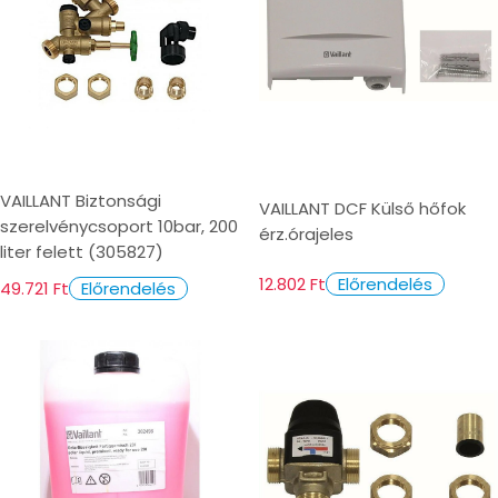
VAILLANT Biztonsági
VAILLANT DCF Külső hőfok
szerelvénycsoport 10bar, 200
érz.órajeles
liter felett (305827)
12.802 Ft
Előrendelés
49.721 Ft
Előrendelés