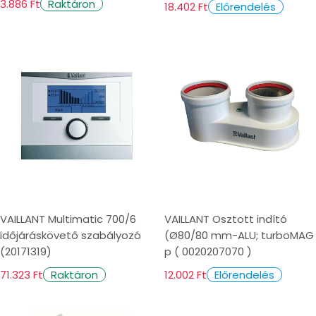
3.886 Ft
Raktáron
18.402 Ft
Előrendelés
VAILLANT Multimatic 700/6
VAILLANT Osztott indító
időjáráskövető szabályozó
(Ø80/80 mm-ALU; turboMAG
(20171319)
p ( 0020207070 )
71.323 Ft
12.002 Ft
Raktáron
Előrendelés