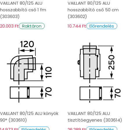
VAILLANT 80/125 ALU
VAILLANT 80/125 ALU
hosszabbító cső 1 fm
hosszabbító cső 50 cm
(303603)
(303602)
20.003 Ft
10.744 Ft
Raktáron
Előrendelés
VAILLANT 80/125 ALU könyök
VAILLANT 80/125 ALU
90° (303610)
tisztítóegyenes (303614)
14.973 Ft
26.289 Ft
Előrendelés
Előrendelés