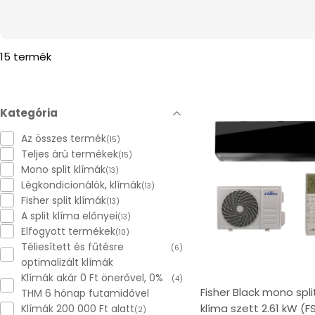
e
c
15 termék
t
Kategória
i
Az összes termék
(15)
o
Teljes árú termékek
(15)
Mono split klímák
(13)
Légkondicionálók, klímák
n
(13)
Fisher split klímák
(13)
A split klíma előnyei
(13)
:
Elfogyott termékek
(10)
Téliesített és fűtésre
(6)
optimalizált klímák
Klímák akár 0 Ft önerővel, 0%
(4)
Fisher Black mono spli
THM 6 hónap futamidővel
klíma szett 2.61 kW (F
Klímák 200 000 Ft alatt
(2)