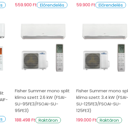
559.900 Ft
59.900 Ft
és
Előrendelés
Előrendelés
Fisher Summer mono split
Fisher Summer mono spl
it
klíma szett 2.6 kW (FSAI-
klíma szett 3.4 kW (FSAI
AIF-
SU-95FE3/FSOAI-SU-
SU-125FE3/FSOAI-SU-
95FE3)
125FE3)
és
188.498 Ft
199.000 Ft
Raktáron
Raktáron