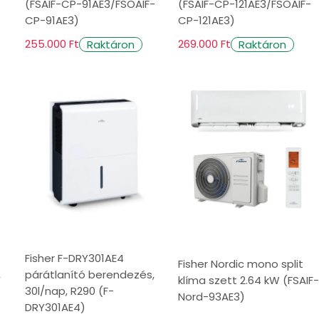
(FSAIF-CP-91AE3/FSOAIF-
(FSAIF-CP-121AE3/FSOAIF-
CP-91AE3)
CP-121AE3)
255.000 Ft
269.000 Ft
Raktáron
Raktáron
Fisher F-DRY301AE4
Fisher Nordic mono split
,
párátlanító berendezés,
klíma szett 2.64 kW (FSAIF-
30l/nap, R290 (F-
Nord-93AE3)
DRY301AE4)