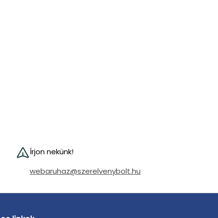
Írjon nekünk!
webaruhaz@szerelvenybolt.hu