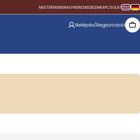
MESTEREKNEK
NAGYKERESKEDELEM
KAPCSOLAT
Belépés/Regisztráció
Car