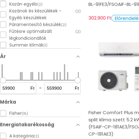
BL-91FE3/FSOAIF-BL-91
Kazán egyéb
(2)
Kazánok és készülékek -
(2)
Egyéb készülékek
302.900 Ft
Előrendelé
Páramentesítő készülék
(2)
Fűtésre optimalizált
(2)
légkondicionállók
Summer klímák
(1)
Ár
-
Ft
Ft
Márka
Fisher Comfort Plus 
Fisher
(15)
split klíma szett 5.2 k
Energiatakarékosság
(FSAIF-CP-181AE3/FSO
CP-181AE3)
A kategória
(2)