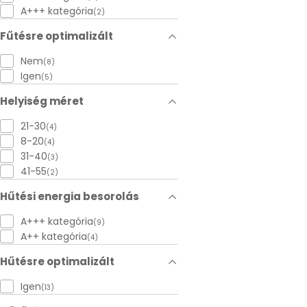
A+++ kategória
(2)
Fűtésre optimalizált
Nem
(8)
Igen
(5)
Helyiség méret
21-30
(4)
8-20
(4)
31-40
(3)
41-55
(2)
Hűtési energia besorolás
A+++ kategória
(9)
A++ kategória
(4)
Hűtésre optimalizált
Igen
(13)