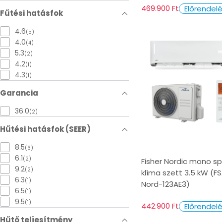
469.900 Ft
Előrendel
Fűtési hatásfok
4.6
(5)
4.0
(4)
5.3
(2)
4.2
(1)
4.3
(1)
Garancia
36.0
(2)
Hűtési hatásfok (SEER)
8.5
(6)
6.1
(2)
Fisher Nordic mono spl
9.2
(2)
klíma szett 3.5 kW (FS
6.3
(1)
Nord-123AE3)
6.5
(1)
9.5
(1)
442.900 Ft
Előrendel
Hűtő teljesítmény