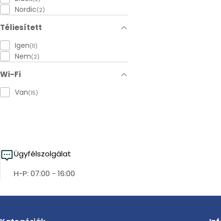
Nordic
(2)
Téliesített
Igen
(11)
Nem
(2)
Wi-Fi
Van
(15)
Ügyfélszolgálat
H-P: 07:00 - 16:00