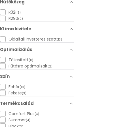
Hűtőközeg
R32
(13)
R290
(2)
Klíma kivitele
Oldalfali inverteres szett
(13)
Optimalizálás
Téliesített
(11)
Fűtésre optimalizált
(2)
Szín
Fehér
(10)
Fekete
(3)
Termékcsalád
Comfort Plus
(4)
Summer
(4)
Black
(3)