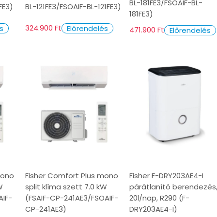
BL-181FE3/FSOAIF-BL-
FE3)
BL-121FE3/FSOAIF-BL-121FE3)
181FE3)
324.900 Ft
s
Előrendelés
471.900 Ft
Előrendelés
mono
Fisher Comfort Plus mono
Fisher F-DRY203AE4-I
W
split klíma szett 7.0 kW
párátlanító berendezés
AIF-
(FSAIF-CP-241AE3/FSOAIF-
20l/nap, R290 (F-
CP-241AE3)
DRY203AE4-I)