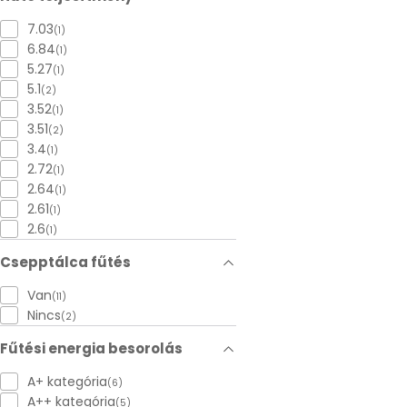
7.03
(1)
6.84
(1)
5.27
(1)
5.1
(2)
3.52
(1)
3.51
(2)
3.4
(1)
2.72
(1)
2.64
(1)
2.61
(1)
2.6
(1)
Csepptálca fűtés
Van
(11)
Nincs
(2)
Fűtési energia besorolás
A+ kategória
(6)
A++ kategória
(5)