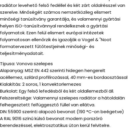
radiátor levehető felső fedéllel és két zárt oldalrésszel van
szerelve. Minőségét számos nemzetközileg elismert
minőségi tanúsítvány garantálja, és valamennyi gyártási
helyen ISO-tanúsítvánnyal rendelkeznek a gyártási
folyamatok. Ezen felül elismert európai intézetek
folyamatosan ellenőrzik és igazolják a Vogel & "Noot
formatervezett fűtőtestjeinek minőségi- és
teljesítményadatait.
Típusa: Vonova szelepes
Alapanyag: MSZ EN 442 szerinti hidegen hengerelt
acéllemez, szilárd profilírozással, 40 mm-es bordaosztással
Kialakítás: 2 soros, 1 konvektorlemezes
Burkolat: Egy felső lefedésből és két oldallemezből áll.
Felszereltsége: Valamennyi szelepes radiátor a hátoldalán
felhegesztett felfüggesztő füllel van ellátva.
DIN 55900 szerinti alapozó bevonat (190 °C-on beégetve)
A RAL 9016 színű külső bevonat modern porszóró
berendezéssel, elektrosztatikus úton kerül felvitelre.