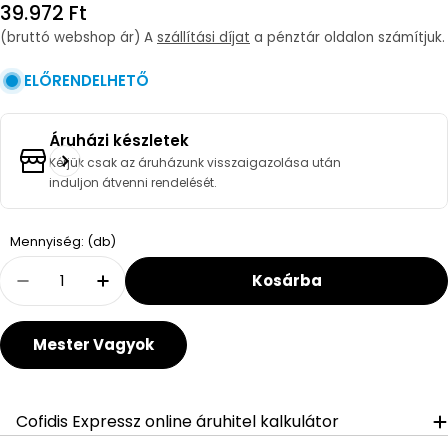
Regular
39.972 Ft
price
(bruttó webshop ár) A
szállítási díjat
a pénztár oldalon számítjuk.
ELŐRENDELHETŐ
Áruházi készletek
Kérjük csak az áruházunk visszaigazolása után
induljon átvenni rendelését.
Quantity
Mennyiség: (db)
Kosárba
Decrease Quantity For Vogel&amp;Noot 21KV
Increase Quantity For Vogel&amp;N
Mester Vagyok
Cofidis Expressz online áruhitel kalkulátor