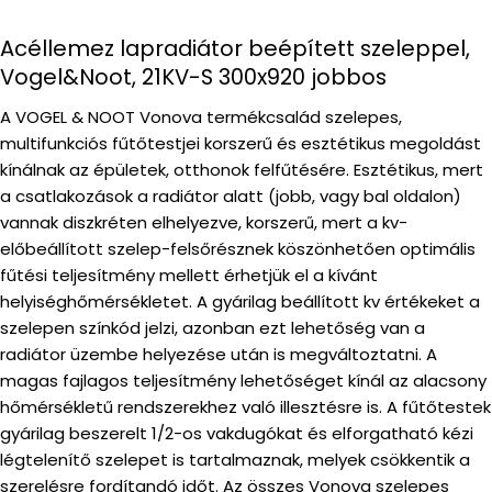
Acéllemez lapradiátor beépített szeleppel,
Vogel&Noot, 21KV-S 300x920 jobbos
A VOGEL & NOOT Vonova termékcsalád szelepes,
multifunkciós fűtőtestjei korszerű és esztétikus megoldást
kínálnak az épületek, otthonok felfűtésére. Esztétikus, mert
a csatlakozások a radiátor alatt (jobb, vagy bal oldalon)
vannak diszkréten elhelyezve, korszerű, mert a kv-
előbeállított szelep-felsőrésznek köszönhetően optimális
fűtési teljesítmény mellett érhetjük el a kívánt
helyiséghőmérsékletet. A gyárilag beállított kv értékeket a
szelepen színkód jelzi, azonban ezt lehetőség van a
radiátor üzembe helyezése után is megváltoztatni. A
magas fajlagos teljesítmény lehetőséget kínál az alacsony
hőmérsékletű rendszerekhez való illesztésre is. A fűtőtestek
gyárilag beszerelt 1/2-os vakdugókat és elforgatható kézi
légtelenítő szelepet is tartalmaznak, melyek csökkentik a
szerelésre fordítandó időt. Az összes Vonova szelepes