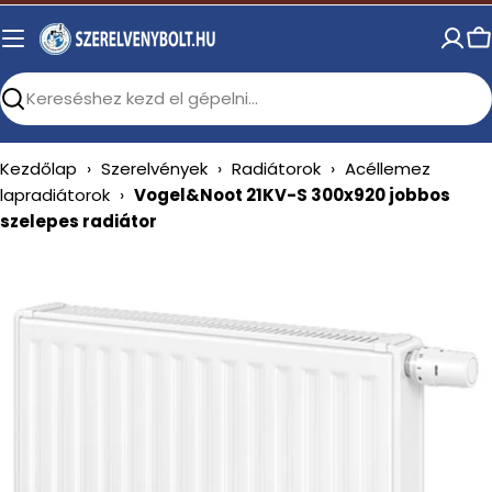
Skip
to
C
content
Search
Kezdőlap
›
Szerelvények
›
Radiátorok
›
Acéllemez
lapradiátorok
›
Vogel&Noot 21KV-S 300x920 jobbos
szelepes radiátor