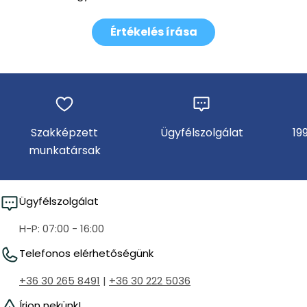
Értékelés írása
Szakképzett
Ügyfélszolgálat
19
munkatársak
Ügyfélszolgálat
H-P: 07:00 - 16:00
Telefonos elérhetőségünk
+36 30 265 8491
|
+36 30 222 5036
Írjon nekünk!