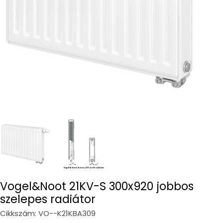
Open media 0 in modal
Vogel&Noot 21KV-S 300x920 jobbos
szelepes radiátor
Cikkszám:
VO--K21KBA309