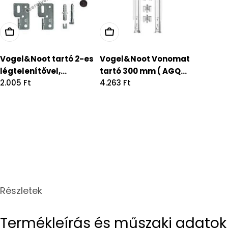
Vogel&Noot tartó 2-es
Vogel&Noot Vonomat
légtelenítővel,...
tartó 300 mm ( AGQ...
Regular
2.005 Ft
Regular
4.263 Ft
price
price
Részletek
Termékleírás és műszaki adatok