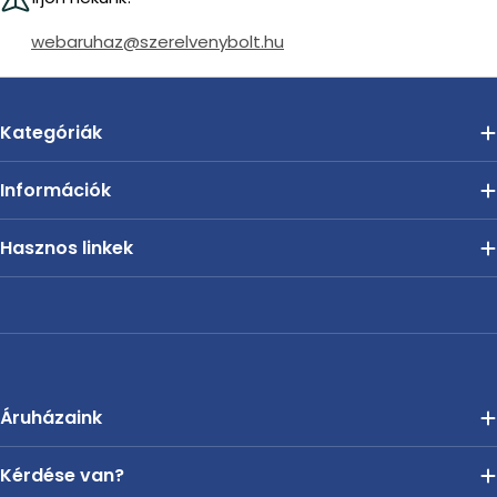
webaruhaz@szerelvenybolt.hu
Kategóriák
Információk
Hasznos linkek
Áruházaink
Kérdése van?