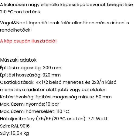
A különösen nagy ellenálló képességű bevonat beégetése
210 °C-on történik.
Vogel&Noot lapradiátorok felár ellenében más színben is
rendelhetőek!
A kép csupán illusztráció!
Műszaki adatok
Építési magasság: 300 mm
Építési hosszúság: 920 mm
Csatlakozások: 4x 1/2 belső menetes és 2x3/4 külső
menetes a radiátor alatt jobb vagy bal oldalon
Kötéstávolság: építési magasság mínusz 50 mm
Max. üzemi nyomás: 10 bar
Max. üzemi hőmérséklet: 110 °C
Hőteljesítmény (75/65/20 °C esetén): 771 Watt
Szín: RAL 9016
Súly: 15,54 kg