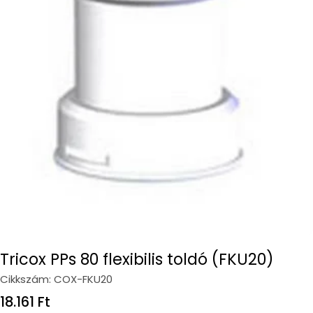
Open media 0 in modal
Tricox PPs 80 flexibilis toldó (FKU20)
Cikkszám:
COX-FKU20
Regular
18.161 Ft