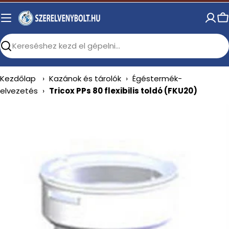
Skip
to
C
content
Search
Kezdőlap
›
Kazánok és tárolók
›
Égéstermék-
elvezetés
›
Tricox PPs 80 flexibilis toldó (FKU20)