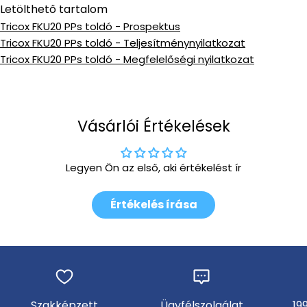
Letölthető tartalom
Tricox FKU20 PPs toldó - Prospektus
Tricox FKU20 PPs toldó - Teljesítménynyilatkozat
Tricox FKU20 PPs toldó - Megfelelőségi nyilatkozat
Vásárlói Értékelések
Legyen Ön az első, aki értékelést ír
Értékelés írása
Szakképzett
Ügyfélszolgálat
19