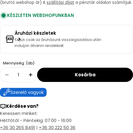
price
(bruttó webshop ár) A
szállítási díjat
a pénztár oldalon számítjuk.
KÉSZLETEN WEBSHOPUNKBAN
Áruházi készletek
Kérjük csak az áruházunk visszaigazolása után
induljon átvenni rendelését.
Quantity
Mennyiség: (db)
Kosárba
Decrease Quantity For Tricox PPs 80 Flexibili
Increase Quantity For Tricox PPs 80 F
Szerelő vagyok
Kérdése van?
Keressen minket:
Hétfőtől - Péntekig: 07:00 - 16:00
+36 30 265 8491
|
+36 30 222 50 36