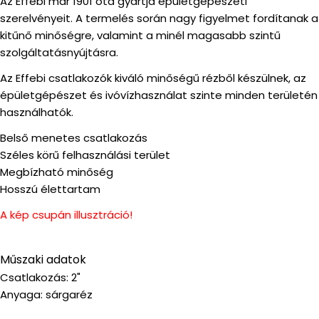
Az Effebi már 1901 óta gyártja épületgépészeti
szerelvényeit. A termelés során nagy figyelmet fordítanak a
kitűnő minőségre, valamint a minél magasabb szintű
szolgáltatásnyújtásra.
Az Effebi csatlakozók kiváló minőségű rézből készülnek, az
épületgépészet és ivóvízhasználat szinte minden területén
használhatók.
Belső menetes csatlakozás
Széles körű felhasználási terület
Megbízható minőség
Hosszú élettartam
A kép csupán illusztráció!
Műszaki adatok
Csatlakozás: 2"
Anyaga: sárgaréz