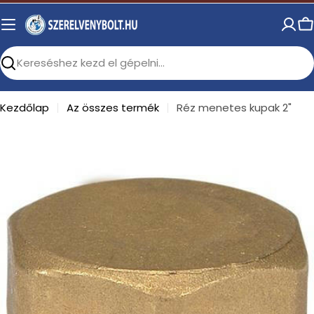
Skip
to
C
content
Search
Kezdőlap
Az összes termék
Réz menetes kupak 2"
Open media 0 in modal