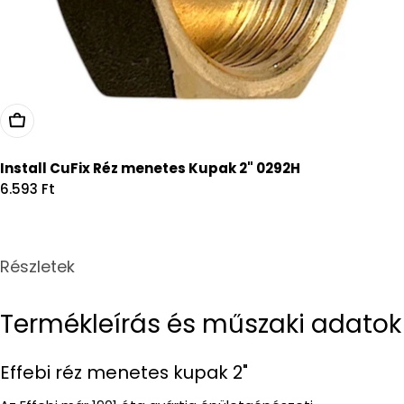
Kosárba
Install CuFix Réz menetes Kupak 2" 0292H
Regular
6.593 Ft
price
Részletek
Termékleírás és műszaki adatok
Effebi réz menetes kupak 2"