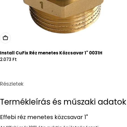
Kosárba
Install CuFix Réz menetes Közcsavar 1" 0031H
Regular
2.073 Ft
price
Részletek
Termékleírás és műszaki adatok
Effebi réz menetes közcsavar 1"