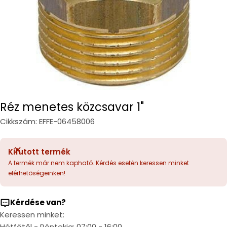
Réz menetes közcsavar 1"
Cikkszám:
EFFE-06458006
Kifutott termék
A termék már nem kapható. Kérdés esetén keressen minket
elérhetőségeinken!
Kérdése van?
Keressen minket:
Hétfőtől - Péntekig: 07:00 - 16:00