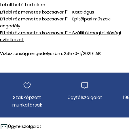
Letölthető tartalom
Effebi réz menetes közcsavar 1" - Katalógus
Effebi réz menetes közcsavar 1" - Építőipari műszaki
engedély
Effebi réz menetes közcsavar 1" - Szállítói megfelelőségi
nyilatkozat
Vízbiztonsági engedélyszám: 24570-1/2021/LAB
Szakképzett
Ügyfélszolgálat
19
munkatársak
Ügyfélszolgálat