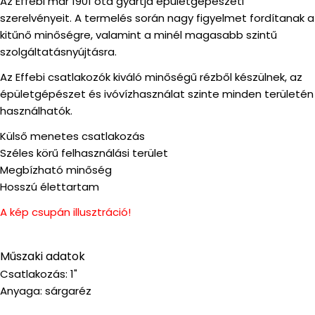
Az Effebi már 1901 óta gyártja épületgépészeti
szerelvényeit. A termelés során nagy figyelmet fordítanak a
kitűnő minőségre, valamint a minél magasabb szintű
szolgáltatásnyújtásra.
Az Effebi csatlakozók kiváló minőségű rézből készülnek, az
épületgépészet és ivóvízhasználat szinte minden területén
használhatók.
Külső menetes csatlakozás
Széles körű felhasználási terület
Megbízható minőség
Hosszú élettartam
A kép csupán illusztráció!
Műszaki adatok
Csatlakozás: 1"
Anyaga: sárgaréz