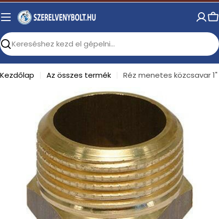
Skip
to
C
content
Search
Kezdőlap
Az összes termék
Réz menetes közcsavar 1"
Open media 0 in modal